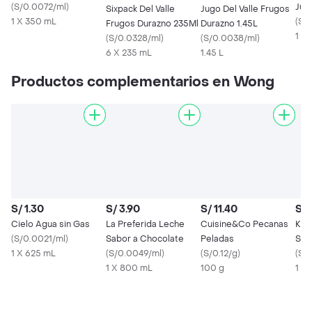
(
S/0.0072/ml
)
Jug
Sixpack Del Valle
Jugo Del Valle Frugos
1 X 350 mL
500
(
S/
Frugos Durazno 235Ml
Durazno 1.45L
1 X
(
S/0.0328/ml
)
(
S/0.0038/ml
)
6 X 235 mL
1.45 L
Productos complementarios en Wong
S/ 1.30
S/ 3.90
S/ 11.40
S/ 
Cielo Agua sin Gas
La Preferida Leche
Cuisine&Co Pecanas
Ker
(
S/0.0021/ml
)
Sabor a Chocolate
Peladas
Sab
1 X 625 mL
(
S/0.0049/ml
)
(
S/0.12/g
)
(
S/0
1 X 800 mL
100 g
1 X