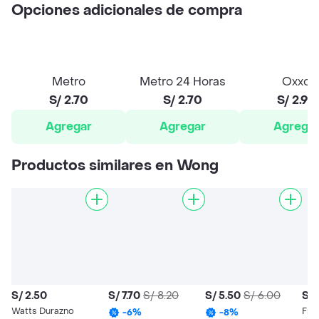
Opciones adicionales de compra
Metro
Metro 24 Horas
Oxxo
S/ 2.70
S/ 2.70
S/ 2.90
Agregar
Agregar
Agrega
Productos similares en Wong
S/ 2.50
S/ 7.70
S/ 8.20
S/ 5.50
S/ 6.00
S/ 
Watts Durazno
Fru
-
6
%
-
8
%