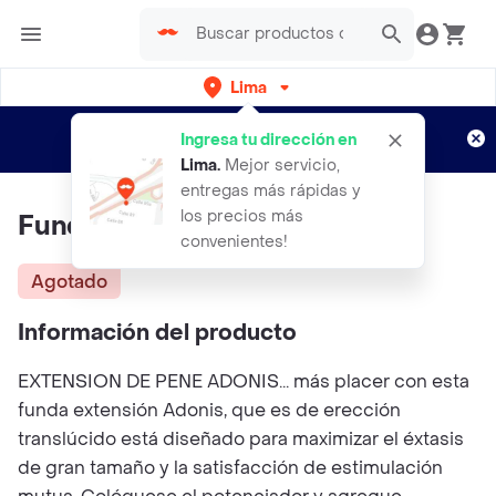
Lima
Regístrate
¿Nuevo en Rappi?
y disfruta de
Ingresa tu dirección en
envíos gratis por semanas
Aplican TyC
Lima
.
Mejor servicio,
entregas más rápidas y
los precios más
Fundas Adonis ® Extension
convenientes!
Agotado
Información del producto
EXTENSION DE PENE ADONIS... más placer con esta
funda extensión Adonis, que es de erección
translúcido está diseñado para maximizar el éxtasis
de gran tamaño y la satisfacción de estimulación