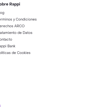
obre Rappi
log
érminos y Condiciones
erechos ARCO
ratamiento de Datos
ontacto
appi Bank
olíticas de Cookies
ry