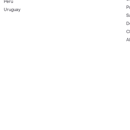
Perú
P
Uruguay
S
D
C
A