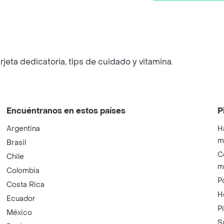
jeta dedicatoria, tips de cuidado y vitamina.
Encuéntranos en estos países
P
Argentina
H
m
Brasil
C
Chile
m
Colombia
P
Costa Rica
H
Ecuador
P
México
S