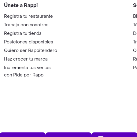
Únete a Rappi
S
Registra tu restaurante
B
Trabaja con nosotros
T
Registra tu tienda
D
Posiciones disponibles
T
Quiero ser Rappitendero
C
Haz crecer tu marca
R
Incrementa tus ventas
P
con Pide por Rappi
App Store
Play Store
AppGalle