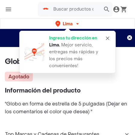
Lima
Regístrate
¿Nuevo en Rappi?
y disfruta de
Ingresa tu dirección en
envíos gratis por semanas
Aplican TyC
Lima
.
Mejor servicio,
entregas más rápidas y
los precios más
Globo En Estrella #5 (pequeño)
convenientes!
Agotado
Información del producto
"Globo en forma de estrella de 5 pulgadas (Dejar en
los comentarios el color que desea) "
Top Marcas y Cadenas de Restaurantes