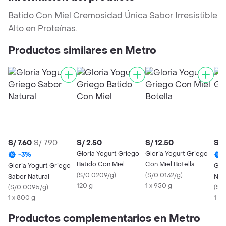
Batido Con Miel Cremosidad Única Sabor Irresistible
Alto en Proteínas.
Productos similares en Metro
S/ 7.60
S/ 7.90
S/ 2.50
S/ 12.50
S/ 
Gloria Yogurt Griego
Gloria Yogurt Griego
-
3
%
Batido Con Miel
Con Miel Botella
Gloria Yogurt Griego
Glo
(
S/0.0209/g
)
(
S/0.0132/g
)
Sabor Natural
Nat
120 g
1 x 950 g
(
S/0.0095/g
)
(
S/0
1 x 800 g
1 x 
Productos complementarios en Metro