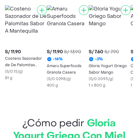
S/ 11.90
S/ 11.90
S/ 13.90
S/ 7.60
S/ 7.90
S/ 
Costeno Sazonador
-
14
%
-
3
%
de De Palomitas
Amaru Superfoods
Gloria Yogurt Griego
Car
Sabor A Mantequilla
(
S/0.15/g
)
Granola Casera
Sabor Mango
Oliv
81 g
(
S/0.0298/g
)
(
S/0.0095/g
)
(
S/0
400 g
1 x 800 g
1 x
¿Cómo pedir
Gloria
Yogurt Griego Con Miel