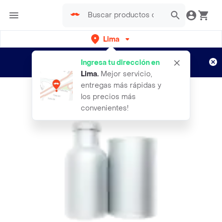
Lima
Regístrate
¿Nuevo en Rappi?
y disfruta de
Ingresa tu dirección en
envíos gratis por semanas
Aplican TyC
Lima
.
Mejor servicio,
entregas más rápidas y
los precios más
convenientes!