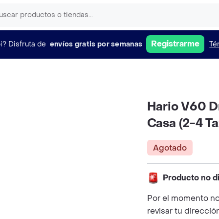
Registrarme
i?
Disfruta de
envíos gratis por semanas
Té
Hario V60 D
Casa (2-4 Ta
Agotado
Producto no d
Por el momento no
revisar tu direcció