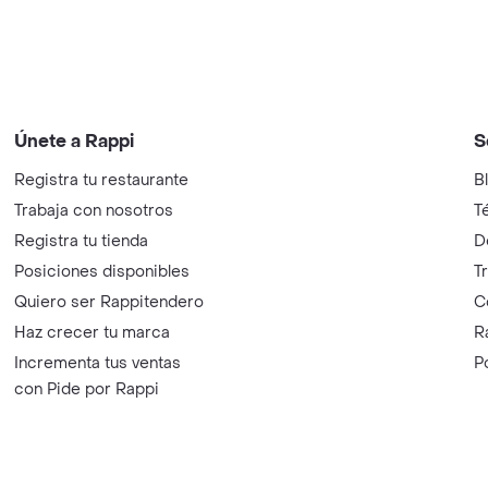
Únete a Rappi
S
Registra tu restaurante
B
Trabaja con nosotros
T
Registra tu tienda
D
Posiciones disponibles
T
Quiero ser Rappitendero
C
Haz crecer tu marca
R
Incrementa tus ventas
P
con Pide por Rappi