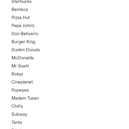
Starbucks
Bembos
Pizza Hut
Papa John's
Don Belisario
Burger King
Dunkin Donuts
McDonalds
Mr Sushi
Rokys
Cineplanet
Popeyes
Madam Tusan
Chili's
Subway
Tanta