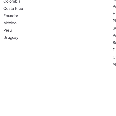
Colombia
P
Costa Rica
H
Ecuador
P
México
S
Perú
P
Uruguay
S
D
C
A