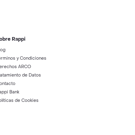
obre Rappi
log
érminos y Condiciones
erechos ARCO
ratamiento de Datos
ontacto
appi Bank
olíticas de Cookies