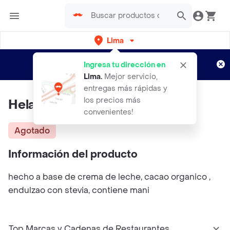
Lima
Regístrate
¿Nuevo en Rappi?
y disfruta de
Ingresa tu dirección en
envíos gratis por semanas
Aplican TyC
Lima
.
Mejor servicio,
entregas más rápidas y
los precios más
Helado Sublime Keto
convenientes!
Agotado
Información del producto
hecho a base de crema de leche, cacao organico ,
endulzao con stevia, contiene mani
Top Marcas y Cadenas de Restaurantes