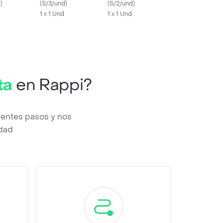
d
)
(
S/3/und
)
(
S/2/und
)
1 x 1 Und
1 x 1 Und
ta
en Rappi?
ientes pasos y nos
edad