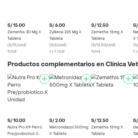
S/ 15.00
S/ 6.00
S/ 12.50
S/
Zemethis 30 Mg X
Zylkene 225 Mg X
Zemethis 15mg X
Ne
Tableta
Tableta
Tableta
X 
(
S/15/und
)
(
S/6/und
)
(
S/12.50/und
)
(
S
1Und
1 x 1 Und
1Und
1 
Productos complementarios en Clínica Vet
S/ 10.00
S/ 2.00
S/ 12.50
S/
Nutra Pro K9 Perro
Metronidazol 500mg
Zemethis 15mg X
Ga
Pre/probiotico X
X Tableta
Tableta
Ta