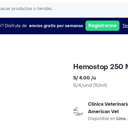
Registrarme
i?
Disfruta de
envíos gratis por semanas
Té
Hemostop 250 M
S/ 4.00
/
u
S/4/und
(
1Und
)
Clínica Veterinari
American Vet
Disponible en
Lima