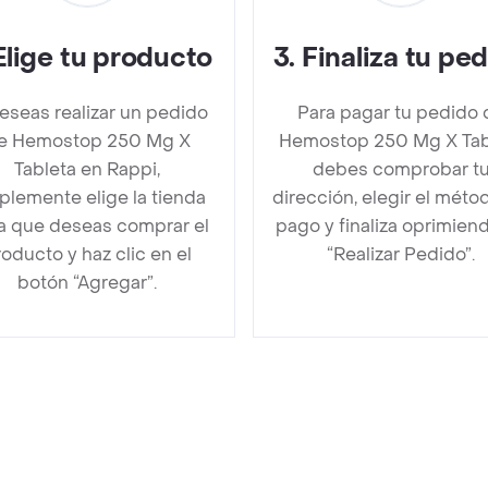
Elige tu producto
3
.
Finaliza tu pe
deseas realizar un pedido
Para pagar tu pedido 
e Hemostop 250 Mg X
Hemostop 250 Mg X Tab
Tableta en Rappi,
debes comprobar t
plemente elige la tienda
dirección, elegir el méto
la que deseas comprar el
pago y finaliza oprimien
oducto y haz clic en el
“Realizar Pedido”.
botón “Agregar”.