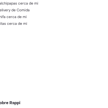
alchipapas cerca de mi
elivery de Comida
hifa cerca de mi
litas cerca de mi
obre Rappi