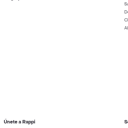
S
D
C
A
Únete a Rappi
S