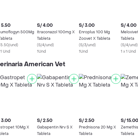
 5.50
S/ 4.00
S/ 3.00
S/ 4.00
umoflogyn 500Mg
Itraconazol 100mg X
Enroplus 100 Mg
Meloxive
Tableta
Tableta
Zoovet X Tableta
Tableta
/5.50/und
)
(
S/4/und
)
(
S/3/und
)
(
S/4/und
)
x 1 Und
1Und
1Und
1 x 1 Und
erinaria American Vet
 3.00
S/ 2.50
S/ 2.50
S/ 15.0
stropet 10Mg X
Gabapentin Nrv S X
Prednisona 20 Mg X
Zemethis
bleta
Tableta
Tableta
Tableta