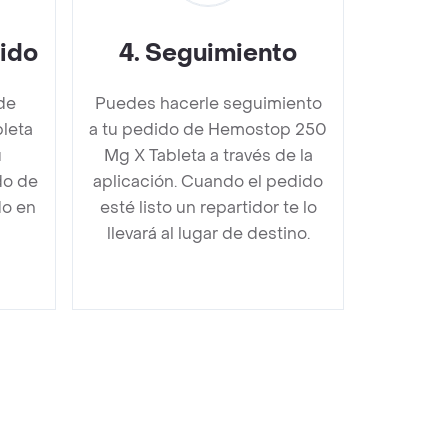
dido
4
.
Seguimiento
de
Puedes hacerle seguimiento
leta
a tu pedido de Hemostop 250
u
Mg X Tableta a través de la
do de
aplicación. Cuando el pedido
do en
esté listo un repartidor te lo
llevará al lugar de destino.