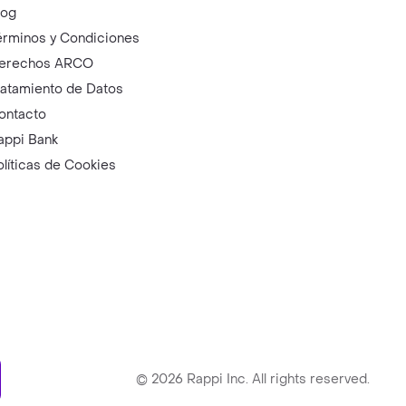
log
érminos y Condiciones
erechos ARCO
ratamiento de Datos
ontacto
appi Bank
olíticas de Cookies
ry
©
2026
Rappi Inc. All rights reserved.