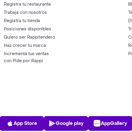
Registra tu restaurante
B
Trabaja con nosotros
T
Registra tu tienda
D
Posiciones disponibles
T
Quiero ser Rappitendero
C
Haz crecer tu marca
R
Incrementa tus ventas
P
con Pide por Rappi
App Store
Play Store
AppGalle
App Store
Google play
AppGallery