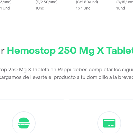
/3/und
)
(
S/2.50/und
)
(
S/2.50/und
)
(
S/15/un
x 1 Und
1Und
1 x 1 Und
1Und
ir
Hemostop 250 Mg X Table
op 250 Mg X Tableta en Rappi debes completar los sigu
argamos de llevarte el producto a tu domicilio a la brev