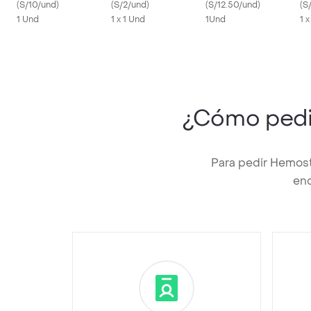
Unidad
(
S/10/und
)
(
S/2/und
)
(
S/12.50/und
)
(
S
1 Und
1 x 1 Und
1Und
1 
¿Cómo ped
Para pedir Hemost
enc