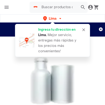
Lima
Regístrate
¿Nuevo en Rappi?
y disfruta de
Ingresa tu dirección en
envíos gratis por semanas
Aplican TyC
Lima
.
Mejor servicio,
entregas más rápidas y
los precios más
convenientes!