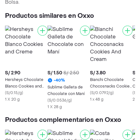
Bolsa.
Productos similares en Oxxo
S/ 2.90
S/ 1.50
S/ 2.50
S/ 3.80
S/ 
Hersheys Chocolate
Bianchi Chocolate
Cos
-
40
%
Blanco Cookies and
Chocosnacks Cookies
Cho
Sublime Galleta de
Creme
(
S/0.15/g
)
And Cream
(
S/0.0792/g
)
(
S/
Chocolate con Maní
1 X 20 g
1 x 48 g
2 x 
(
S/0.0536/g
)
1 X 28 g
Productos complementarios en Oxxo