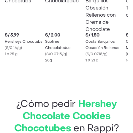
S/ 3.99
S/ 2.00
S/ 1.50
S/ 
Hersheys Chocotubs
Sublime
Costa Barquillos
Cre
(
S/0.16/g
)
Chocolateduo
Obsesión Rellenos
Mus
1 x 25 g
(
S/0.0715/g
)
con Crema de
(
S/0.0715/g
)
cho
(
S/
28g
Chocolate
1 X 21 g
14g
¿Cómo pedir
Hershey
Chocolate Cookies
Chocotubes
en Rappi?