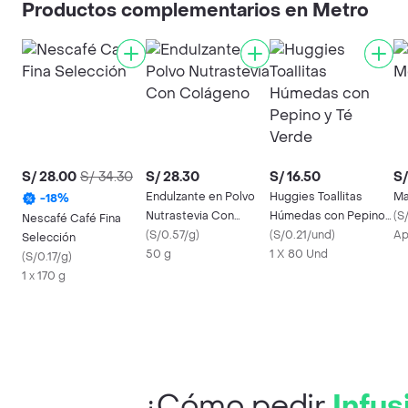
Productos complementarios en Metro
S/ 28.00
S/ 34.30
S/ 28.30
S/ 16.50
S/
Endulzante en Polvo
Huggies Toallitas
Ma
-
18
%
Nutrastevia Con
Húmedas con Pepino y
(
S
Nescafé Café Fina
Colágeno
(
S/0.57/g
)
Té Verde
(
S/0.21/und
)
Ap
Selección
50 g
1 X 80 Und
(
S/0.17/g
)
1 x 170 g
¿Cómo pedir
Infus