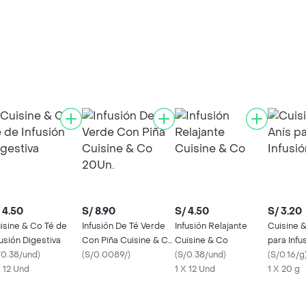
 4.50
S/ 8.90
S/ 4.50
S/ 3.20
isine & Co Té de
Infusión De Té Verde
Infusión Relajante
Cuisine 
fusión Digestiva
Con Piña Cuisine & Co
Cuisine & Co
para Infu
/0.38/und
)
20Un.
(
S/0.0089/
)
(
S/0.38/und
)
(
S/0.16/g
X 12 Und
1 X 12 Und
1 X 20 g