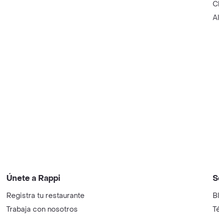
C
A
Únete a Rappi
S
Registra tu restaurante
B
Trabaja con nosotros
T