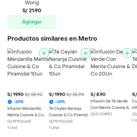
Wong
S/ 21.90
Agregar
Productos similares en Metro
S/ 19.90
S/ 25.90
S/ 19.90
S/ 25.90
S/ 8.90
S/
Infusión De Té Verde
Cu
-
23
%
-
23
%
Con Menta Cuisine &
In
Infusión Manzanilla
Té Ceylán Naranja
Co 20Un.
(
S/0.0089/
)
(
S
Menta Cuisine & Co
Cuisine & Co Piramidal
1 
Piramidal 10un
(
S/19.90/und
)
10un
(
S/19.90/und
)
1 Und
1 Und