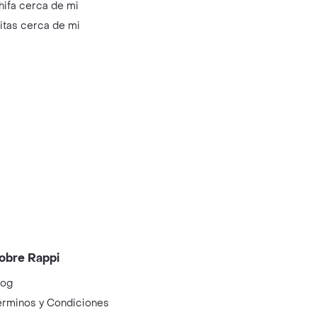
hifa cerca de mi
litas cerca de mi
obre Rappi
log
érminos y Condiciones