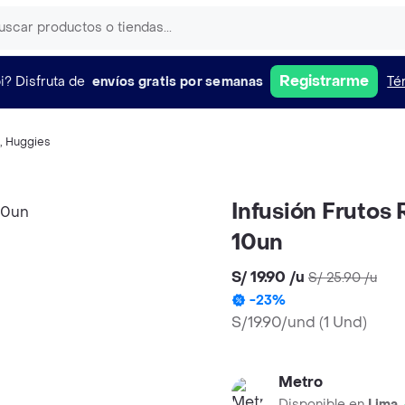
Registrarme
i?
Disfruta de
envíos gratis por semanas
Té
,
Huggies
Infusión Frutos 
10un
S/ 19.90
/
u
S/ 25.90
/
u
-
23
%
S/19.90/und
(
1 Und
)
Metro
Disponible en
Lima