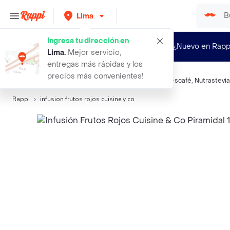
Lima
Ingresa tu dirección en
¿Nuevo en Rapp
Lima
.
Mejor servicio,
entregas más rápidas y los
precios más convenientes!
Búsquedas relacionadas:
Infusiones
,
Cuisine&Co
,
Nescafé
,
Nutrastevia
Rappi
infusion frutos rojos cuisine y co