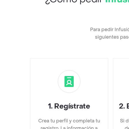
Para pedir Infus
siguientes pas
1
.
Regístrate
2
.
Crea tu perfil y completa tu
Si 
registro. La información a
d