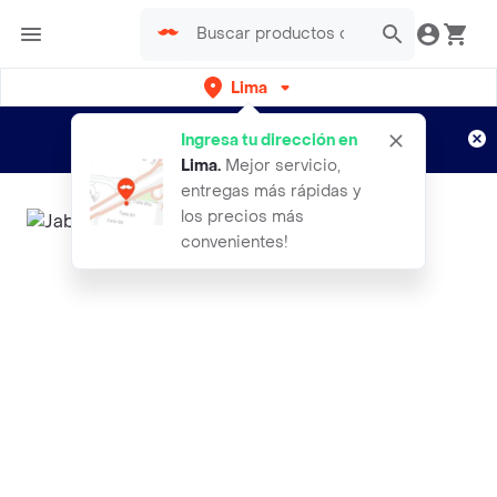
Lima
Regístrate
¿Nuevo en Rappi?
y disfruta de
Ingresa tu dirección en
envíos gratis por semanas
Aplican TyC
Lima
.
Mejor servicio,
entregas más rápidas y
los precios más
convenientes!