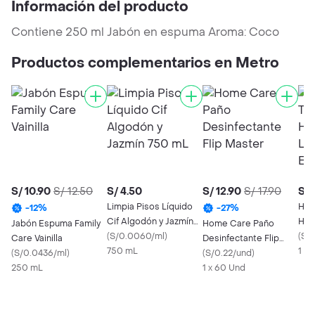
Información del producto
Contiene 250 ml Jabón en espuma Aroma: Coco
Productos complementarios en Metro
S/ 10.90
S/ 12.50
S/ 4.50
S/ 12.90
S/ 17.90
S/ 
Limpia Pisos Líquido
Hugg
-
12
%
-
27
%
Cif Algodón y Jazmín
Húm
Jabón Espuma Family
Home Care Paño
750 mL
(
S/0.0060/ml
)
Efec
(
S/0
Care Vainilla
Desinfectante Flip
750 mL
1 X
(
S/0.0436/ml
)
Master
(
S/0.22/und
)
250 mL
1 x 60 Und