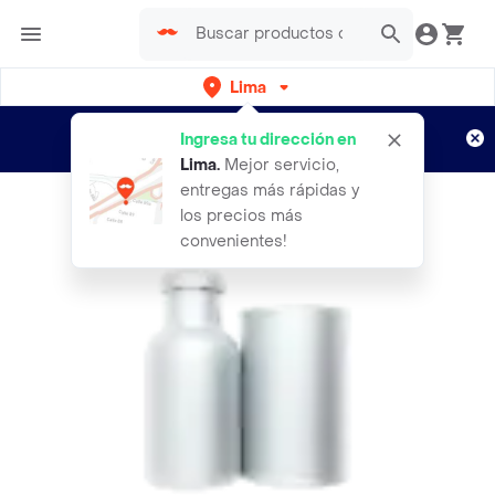
Lima
Regístrate
¿Nuevo en Rappi?
y disfruta de
Ingresa tu dirección en
envíos gratis por semanas
Aplican TyC
Lima
.
Mejor servicio,
entregas más rápidas y
los precios más
convenientes!