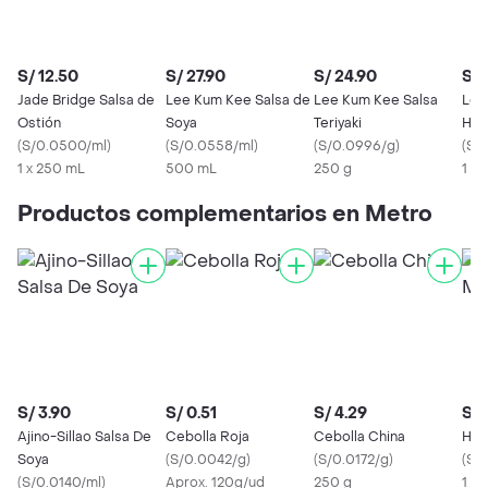
S/ 12.50
S/ 27.90
S/ 24.90
S/ 
Jade Bridge Salsa de
Lee Kum Kee Salsa de
Lee Kum Kee Salsa
Lee
Ostión
Soya
Teriyaki
Hoi
(
S/0.0500/ml
)
(
S/0.0558/ml
)
(
S/0.0996/g
)
(
S/
1 x 250 mL
500 mL
250 g
1 X 
Productos complementarios en Metro
S/ 3.90
S/ 0.51
S/ 4.29
S/ 
Ajino-Sillao Salsa De
Cebolla Roja
Cebolla China
Hol
Soya
(
S/0.0042/g
)
(
S/0.0172/g
)
(
S/1
(
S/0.0140/ml
)
Aprox. 120g/ud
250 g
1 U