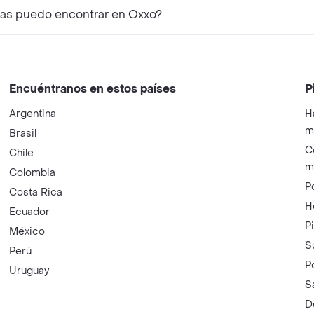
as puedo encontrar en Oxxo?
Encuéntranos en estos países
P
Argentina
H
m
Brasil
C
Chile
m
Colombia
P
Costa Rica
H
Ecuador
P
México
S
Perú
P
Uruguay
S
D