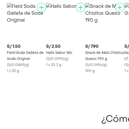
S/ 1.50
S/ 2.50
S/ 7.90
S/
Field Soda Galleta de
Halls Sabor Mix
Snack de Maíz Chizitos
Sa
Soda Original
(
S/0.0993/g
)
Queso 190 g
LT
(
S/0.0469/g
)
1 x 25.2 g
(
S/0.0416/g
)
(
S
1 x 32 g
190 g
1 x
¿Cómo