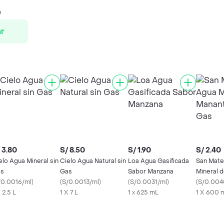
0
r
 3.80
S/ 8.50
S/ 1.90
S/ 2.40
elo Agua Mineral sin
Cielo Agua Natural sin
Loa Agua Gasificada
San Mate
s
Gas
Sabor Manzana
Mineral d
/0.0016/ml
)
(
S/0.0013/ml
)
(
S/0.0031/ml
)
sin Gas
(
S/0.004
 2.5 L
1 X 7 L
1 x 625 mL
1 X 600 