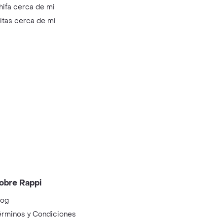
hifa cerca de mi
litas cerca de mi
obre Rappi
log
érminos y Condiciones