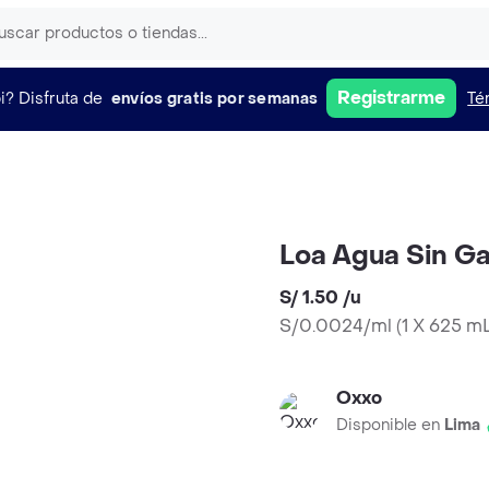
Registrarme
i?
Disfruta de
envíos gratis por semanas
Té
Loa Agua Sin G
S/ 1.50
/
u
S/0.0024/ml
(
1 X 625 m
Oxxo
Disponible en
Lima