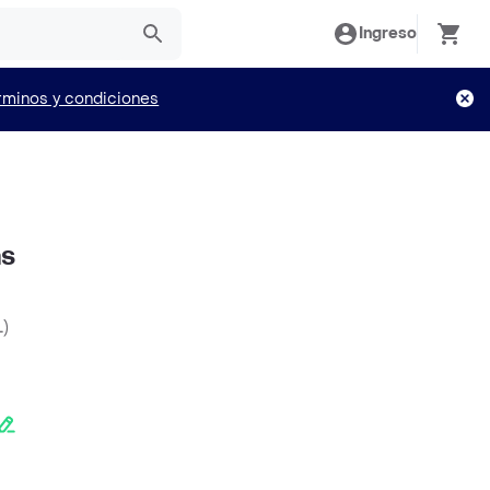
Ingreso
rminos y condiciones
as
L
)