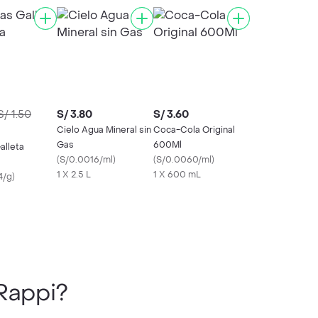
S/ 1.50
S/ 3.80
S/ 3.60
Cielo Agua Mineral sin
Coca-Cola Original
Gas
600Ml
alleta
(
S/0.0016/ml
)
(
S/0.0060/ml
)
1 X 2.5 L
1 X 600 mL
4/g
)
Rappi?