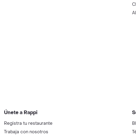
C
A
Únete a Rappi
S
Registra tu restaurante
B
Trabaja con nosotros
T