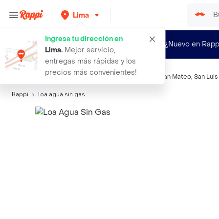
Lima
Ingresa tu dirección en
¿Nuevo en Rapp
Lima
.
Mejor servicio,
entregas más rápidas y los
precios más convenientes!
Búsquedas relacionadas:
Agua Natural
,
Loa
,
Cielo
,
San Mateo
,
San Luis
Rappi
loa agua sin gas