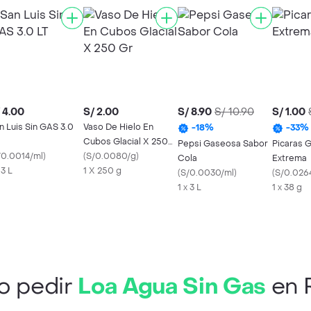
 4.00
S/ 2.00
S/ 8.90
S/ 10.90
S/ 1.00
n Luis Sin GAS 3.0
Vaso De Hielo En
-
18
%
-
33
%
Cubos Glacial X 250
Pepsi Gaseosa Sabor
Picaras G
/0.0014/ml
)
Gr
(
S/0.0080/g
)
Cola
Extrema
 3 L
1 X 250 g
(
S/0.0030/ml
)
(
S/0.026
1 x 3 L
1 x 38 g
 pedir
Loa Agua Sin Gas
en 