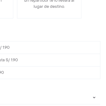
n
un repartidor te lo llevará al
lugar de destino.
/ 1.90
ta S/ 1.90
.90