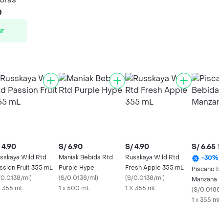
0
r
 4.90
S/ 6.90
S/ 4.90
S/ 6.65
sskaya Wild Rtd
Maniak Bebida Rtd
Russkaya Wild Rtd
-
30
%
ssion Fruit 355 mL
Purple Hype
Fresh Apple 355 mL
Piscano 
/0.0138/ml
)
(
S/0.0138/ml
)
(
S/0.0138/ml
)
Manzana
X 355 mL
1 x 500 mL
1 X 355 mL
(
S/0.018
1 x 355 m