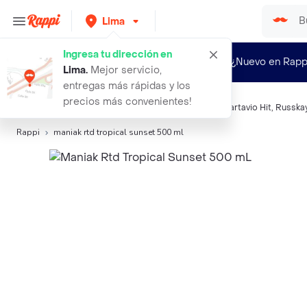
Lima
Ingresa tu dirección en
¿Nuevo en Rapp
Lima
.
Mejor servicio,
entregas más rápidas y los
precios más convenientes!
Búsquedas relacionadas:
Coolers
,
Russkaya Wild
,
Cartavio Hit
,
Russka
Rappi
maniak rtd tropical sunset 500 ml