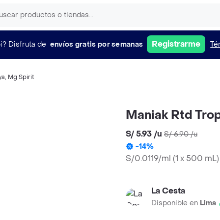
Registrarme
i?
Disfruta de
envíos gratis por semanas
Té
ya
,
Mg Spirit
Maniak Rtd Tro
S/ 5.93
/
u
S/ 6.90
/
u
-
14
%
S/0.0119/ml
(
1 x 500 mL
)
La Cesta
Disponible en
Lima