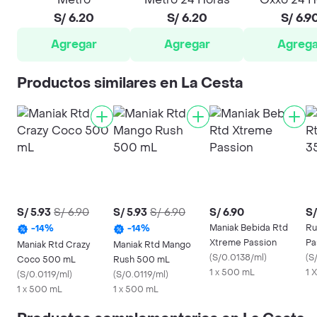
S/ 6.20
S/ 6.20
S/ 6.9
Agregar
Agregar
Agrega
Productos similares en La Cesta
S/ 5.93
S/ 6.90
S/ 5.93
S/ 6.90
S/ 6.90
S/
Maniak Bebida Rtd
Ru
-
14
%
-
14
%
Xtreme Passion
Pa
Maniak Rtd Crazy
Maniak Rtd Mango
(
S/0.0138/ml
)
(
S
Coco 500 mL
Rush 500 mL
1 x 500 mL
1 
(
S/0.0119/ml
)
(
S/0.0119/ml
)
1 x 500 mL
1 x 500 mL