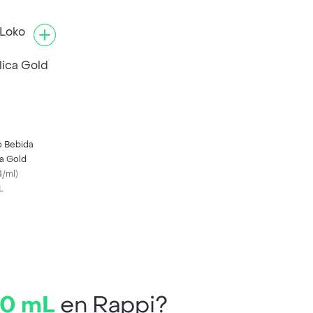
o Bebida
ca Gold
4/ml
)
L
00 mL
en Rappi?