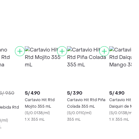
S/ 9.50
S/ 4.90
S/ 3.90
S/ 4.90
Cartavio Hit Rtd
Cartavio Hit Rtd Piña
Cartavio Hit Rtd
Mojito 355 mL
Colada 355 mL
Daiquiri de Man
Bebida Rtd
(
S/0.0138/ml
)
(
S/0.0110/ml
)
mL
(
S/0.0138/ml
)
1 X 355 mL
355 mL
1 X 355 mL
8/ml
)
L