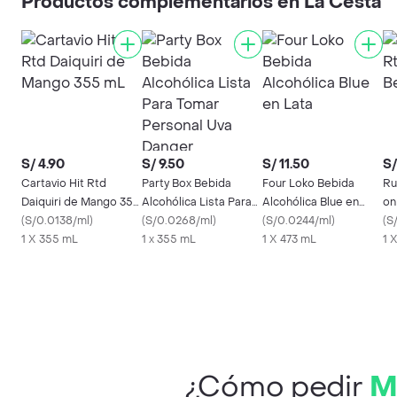
Productos complementarios en La Cesta
S/ 4.90
S/ 9.50
S/ 11.50
S/
Cartavio Hit Rtd
Party Box Bebida
Four Loko Bebida
Ru
Daiquiri de Mango 355
Alcohólica Lista Para
Alcohólica Blue en
on
mL
(
S/0.0138/ml
)
Tomar Personal Uva
(
S/0.0268/ml
)
Lata
(
S/0.0244/ml
)
(
S
1 X 355 mL
Danger
1 x 355 mL
1 X 473 mL
1 
¿Cómo pedir
M