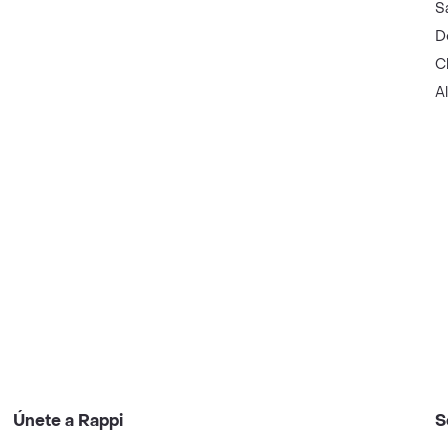
S
D
C
A
Únete a Rappi
S