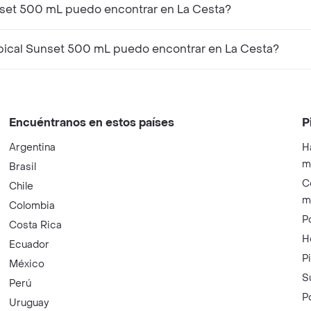
nset 500 mL puedo encontrar en La Cesta?
pical Sunset 500 mL puedo encontrar en La Cesta?
Encuéntranos en estos países
P
Argentina
H
m
Brasil
C
Chile
m
Colombia
P
Costa Rica
H
Ecuador
P
México
S
Perú
P
Uruguay