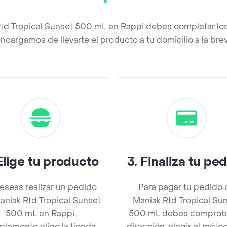
Rtd Tropical Sunset 500 mL en Rappi debes completar los
ncargamos de llevarte el producto a tu domicilio a la br
Elige tu producto
3
.
Finaliza tu pe
deseas realizar un pedido
Para pagar tu pedido 
aniak Rtd Tropical Sunset
Maniak Rtd Tropical Su
500 mL en Rappi,
500 mL debes comproba
plemente elige la tienda
dirección, elegir el méto