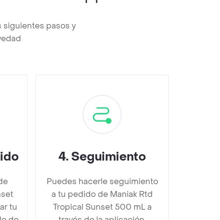
 siguientes pasos y
evedad
dido
4
.
Seguimiento
de
Puedes hacerle seguimiento
nset
a tu pedido de Maniak Rtd
r tu
Tropical Sunset 500 mL a
do de
través de la aplicación.