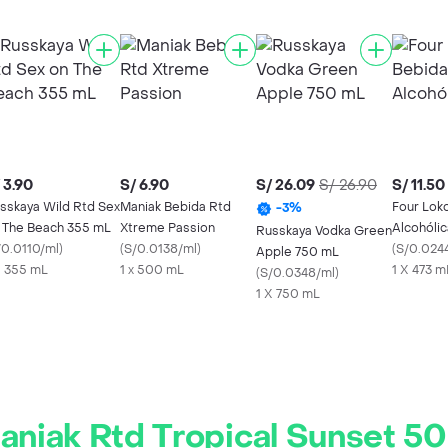
 3.90
S/ 6.90
S/ 26.09
S/ 26.90
S/ 11.50
sskaya Wild Rtd Sex
Maniak Bebida Rtd
Four Lok
-
3
%
 The Beach 355 mL
Xtreme Passion
Alcohóli
Russkaya Vodka Green
/0.0110/ml
)
(
S/0.0138/ml
)
(
S/0.024
Apple 750 mL
X 355 mL
1 x 500 mL
1 X 473 m
(
S/0.0348/ml
)
1 X 750 mL
aniak Rtd Tropical Sunset 5