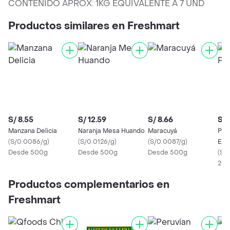
CONTENIDO APROX: 1KG EQUIVALENTE A 7 UND
Productos similares en Freshmart
S/ 8.55
S/ 12.59
S/ 8.66
S/ 
Manzana Delicia
Naranja Mesa Huando
Maracuyá
Pap
(
S/0.0086/g
)
(
S/0.0126/g
)
(
S/0.0087/g
)
Ent
Desde 500g
Desde 500g
Desde 500g
(
S/
20
Productos complementarios en
Freshmart