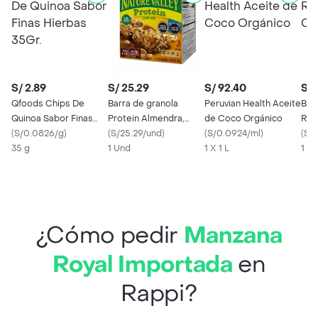
S/ 2.89
S/ 25.29
S/ 92.40
S/ 
Qfoods Chips De
Barra de granola
Peruvian Health Aceite
Bimb
Quinoa Sabor Finas
Protein Almendra,
de Coco Orgánico
Rap
Hierbas 35Gr.
(
S/0.0826/g
)
Chocolate y Maní
(
S/25.29/und
)
(
S/0.0924/ml
)
(
S/
35 g
Nature Valley - Caja 5
1 Und
1 X 1 L
1 X 
und
¿Cómo pedir
Manzana
Royal Importada
en
Rappi?