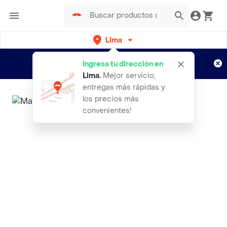
Lima
Regístrate
¿Nuevo en Rappi?
y disfruta de
Ingresa tu dirección en
envíos gratis por semanas
Aplican TyC
Lima
.
Mejor servicio,
entregas más rápidas y
los precios más
convenientes!