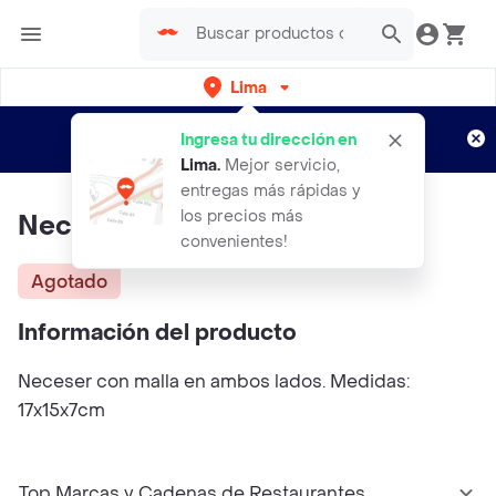
Lima
Regístrate
¿Nuevo en Rappi?
y disfruta de
Ingresa tu dirección en
envíos gratis por semanas
Aplican TyC
Lima
.
Mejor servicio,
entregas más rápidas y
los precios más
Neceser Multi Flores
convenientes!
Agotado
Información del producto
Neceser con malla en ambos lados. Medidas:
17x15x7cm
Top Marcas y Cadenas de Restaurantes