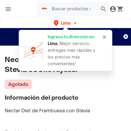
Lima
Regístrate
¿Nuevo en Rappi?
y disfruta de
Ingresa tu dirección en
envíos gratis por semanas
Aplican TyC
Lima
.
Mejor servicio,
entregas más rápidas y
los precios más
Nectar Diet De Frambuesa Con
convenientes!
Stevia 300ml Alyssol
Agotado
Información del producto
Nectar Diet de Frambuesa con Stevia