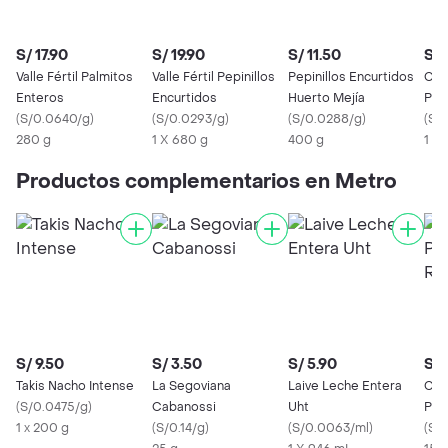
S/ 17.90
S/ 19.90
S/ 11.50
S/ 
Valle Fértil Palmitos
Valle Fértil Pepinillos
Pepinillos Encurtidos
Cui
Enteros
Encurtidos
Huerto Mejía
Pep
(
S/0.0640/g
)
(
S/0.0293/g
)
(
S/0.0288/g
)
Enc
(
S/
280 g
1 X 680 g
400 g
1 X 
Productos complementarios en Metro
S/ 9.50
S/ 3.50
S/ 5.90
S/ 
Takis Nacho Intense
La Segoviana
Laive Leche Entera
Cas
(
S/0.0475/g
)
Cabanossi
Uht
Pep
1 x 200 g
(
S/0.14/g
)
(
S/0.0063/ml
)
Orig
(
S/0