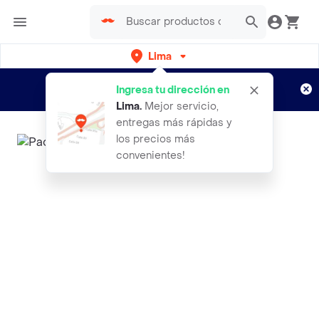
Lima
Regístrate
¿Nuevo en Rappi?
y disfruta de
Ingresa tu dirección en
envíos gratis por semanas
Aplican TyC
Lima
.
Mejor servicio,
entregas más rápidas y
los precios más
convenientes!