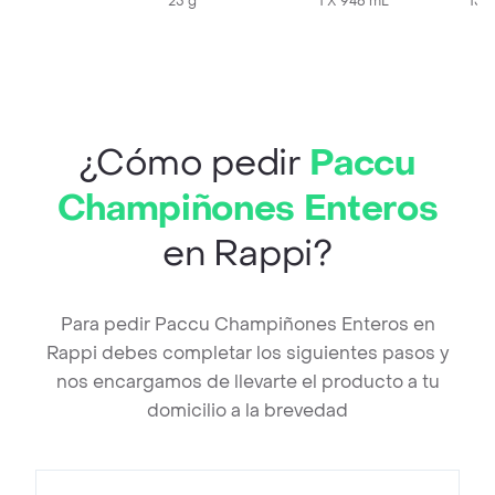
25 g
1 X 946 mL
150
¿Cómo pedir
Paccu
Champiñones Enteros
en Rappi?
Para pedir Paccu Champiñones Enteros en
Rappi debes completar los siguientes pasos y
nos encargamos de llevarte el producto a tu
domicilio a la brevedad