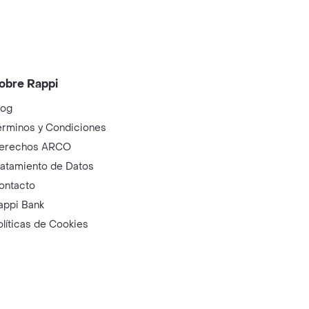
obre Rappi
log
érminos y Condiciones
erechos ARCO
ratamiento de Datos
ontacto
appi Bank
olíticas de Cookies