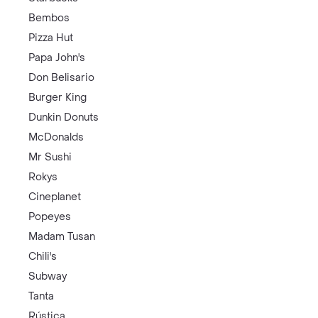
Bembos
Pizza Hut
Papa John's
Don Belisario
Burger King
Dunkin Donuts
McDonalds
Mr Sushi
Rokys
Cineplanet
Popeyes
Madam Tusan
Chili's
Subway
Tanta
Rústica