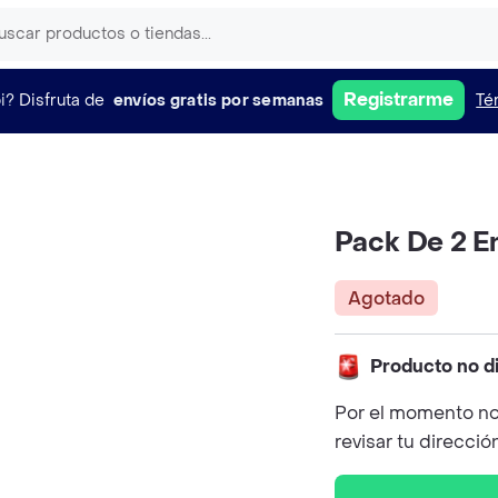
Registrarme
i?
Disfruta de
envíos gratis por semanas
Té
Pack De 2 
Agotado
Producto no d
Por el momento no
revisar tu direcció