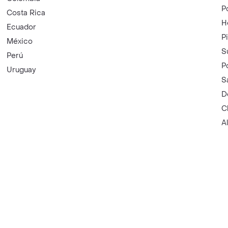
P
Costa Rica
H
Ecuador
P
México
S
Perú
P
Uruguay
S
D
C
A