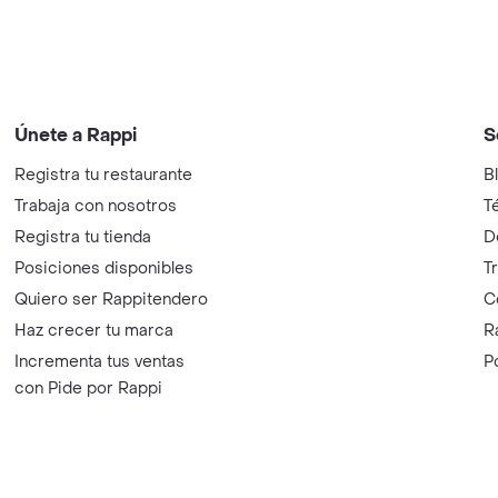
Únete a Rappi
S
Registra tu restaurante
B
Trabaja con nosotros
T
Registra tu tienda
D
Posiciones disponibles
T
Quiero ser Rappitendero
C
Haz crecer tu marca
R
Incrementa tus ventas
P
con Pide por Rappi