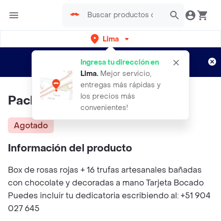
Lima
Regístrate
¿Nuevo en Rappi?
y disfruta de
Ingresa tu dirección en
envíos gratis por semanas
Aplican TyC
Lima
.
Mejor servicio,
entregas más rápidas y
los precios más
Pack "dulzura Para Compartir"
convenientes!
Agotado
Información del producto
Box de rosas rojas + 16 trufas artesanales bañadas
con chocolate y decoradas a mano Tarjeta Bocado
Puedes incluir tu dedicatoria escribiendo al: +51 904
027 645