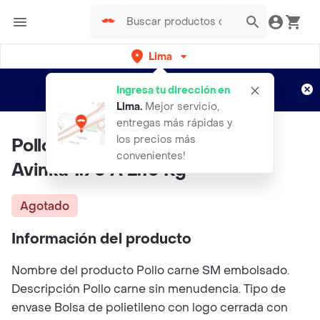
Lima
Regístrate
¿Nuevo en Rappi?
y disfruta de
Ingresa tu dirección en
envíos gratis por semanas
Aplican TyC
Lima
.
Mejor servicio,
entregas más rápidas y
los precios más
Pollo Fresco Sin Menudencia
convenientes!
Avinka 1.90 A 2.10 Kg
Agotado
Información del producto
Nombre del producto Pollo carne SM embolsado.
Descripción Pollo carne sin menudencia. Tipo de
envase Bolsa de polietileno con logo cerrada con