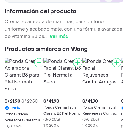
Información del producto
Crema aclaradora de manchas, para un tono
uniforme y acabado mate, con una fórmula avanzada
de vitamina B3 plu
...
Ver más
Productos similares en Wong
S/ 21.90
S/ 29.50
S/ 41.90
S/ 41.90
S/ 
Ponds Crema Facial
Ponds Crema Facial
-
25
%
Clarant B3 Piel Normal
Rejuveness Contra
Ponds Crema
Pon
a Seca
(
S/0.21/g
)
Arrugas
(
S/0.21/g
)
Aclaradora Clarant B3
de 
1 X 200 g
1 X 200 g
para Piel Normal a
(
S/0.22/g
)
Ant
(
S/0