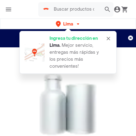
Lima
Regístrate
¿Nuevo en Rappi?
y disfruta de
Ingresa tu dirección en
envíos gratis por semanas
Aplican TyC
Lima
.
Mejor servicio,
entregas más rápidas y
los precios más
convenientes!