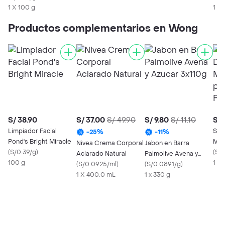
Seca
1 X 100 g
1 X 
Productos complementarios en Wong
S/ 38.90
S/ 37.00
S/ 49.90
S/ 9.80
S/ 11.10
S/ 
Limpiador Facial
Sap
-
25
%
-
11
%
Pond's Bright Miracle
Mat
Nivea Crema Corporal
Jabon en Barra
(
S/0.39/g
)
Ropa
(
S/
Aclarado Natural
Palmolive Avena y
100 g
1 X 
(
S/0.0925/ml
)
Azucar 3x110g
(
S/0.0891/g
)
1 X 400.0 mL
1 x 330 g