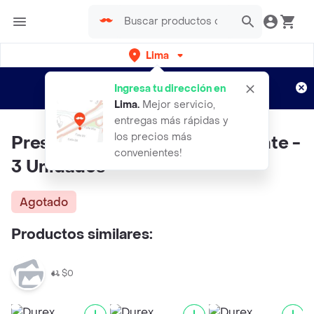
Lima
Regístrate
¿Nuevo en Rappi?
y disfruta de
Ingresa tu dirección en
envíos gratis por semanas
Aplican TyC
Lima
.
Mejor servicio,
entregas más rápidas y
los precios más
Preservativo Piel Con Retardante -
convenientes!
3 Unidades
Agotado
Productos similares:
$0