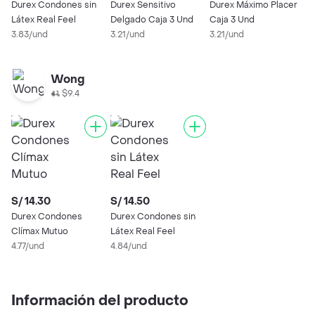
C
Durex Condones sin
Durex Sensitivo
Durex Máximo Placer
3
Látex Real Feel
Delgado Caja 3 Und
Caja 3 Und
3.83/und
3.21/und
3.21/und
Wong
$9.4
S/ 14.30
S/ 14.50
Durex Condones
Durex Condones sin
Clímax Mutuo
Látex Real Feel
4.77/und
4.84/und
Información del producto