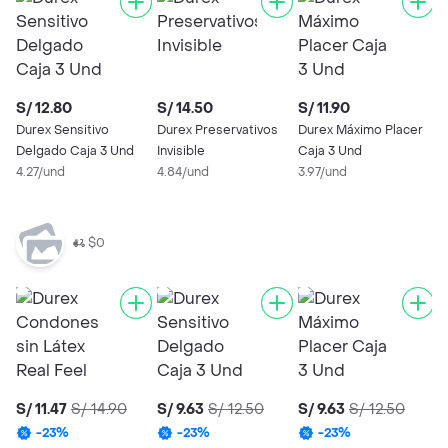
S/ 12.80
S/ 14.50
S/ 11.90
S
Durex Sensitivo
Durex Preservativos
Durex Máximo Placer
D
Delgado Caja 3 Und
Invisible
Caja 3 Und
C
4.27/und
4.84/und
3.97/und
4
$0
S/ 11.47
S/ 14.90
S/ 9.63
S/ 12.50
S/ 9.63
S/ 12.50
S
D
-
23
%
-
23
%
-
23
%