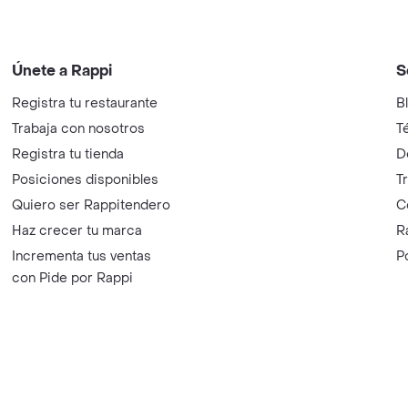
Únete a Rappi
S
Registra tu restaurante
B
Trabaja con nosotros
T
Registra tu tienda
D
Posiciones disponibles
T
Quiero ser Rappitendero
C
Haz crecer tu marca
R
Incrementa tus ventas
P
con Pide por Rappi