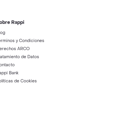
obre Rappi
log
érminos y Condiciones
erechos ARCO
ratamiento de Datos
ontacto
appi Bank
olíticas de Cookies