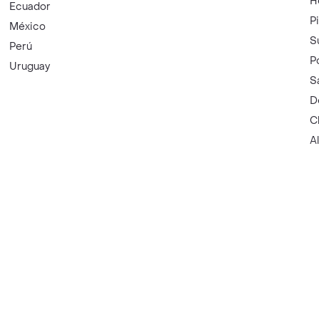
H
Ecuador
P
México
S
Perú
P
Uruguay
S
D
C
A