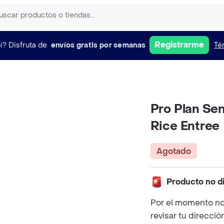
Registrarme
i?
Disfruta de
envíos gratis por semanas
Té
Pro Plan Se
Rice Entree
Agotado
Producto no d
Por el momento no
revisar tu direcció