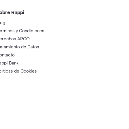
obre Rappi
log
érminos y Condiciones
erechos ARCO
ratamiento de Datos
ontacto
appi Bank
olíticas de Cookies