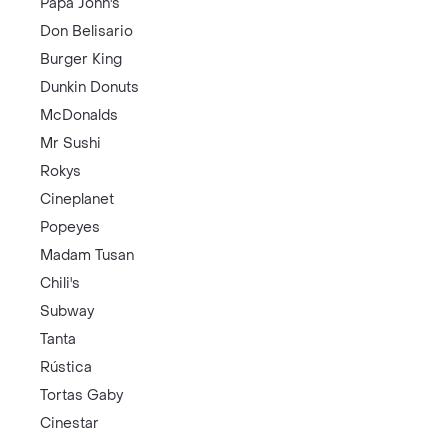
Papa John's
Don Belisario
Burger King
Dunkin Donuts
McDonalds
Mr Sushi
Rokys
Cineplanet
Popeyes
Madam Tusan
Chili's
Subway
Tanta
Rústica
Tortas Gaby
Cinestar