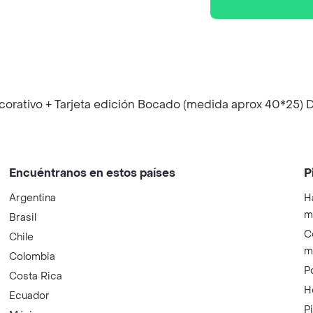
decorativo + Tarjeta edición Bocado (medida aprox 40*25)
Encuéntranos en estos países
P
Argentina
H
m
Brasil
C
Chile
m
Colombia
P
Costa Rica
H
Ecuador
P