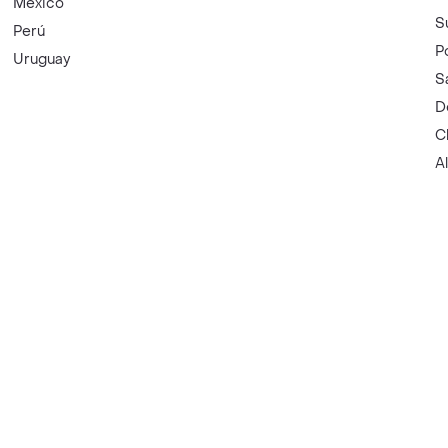
México
S
Perú
P
Uruguay
S
D
C
A