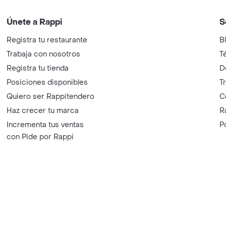
Únete a Rappi
S
Registra tu restaurante
B
Trabaja con nosotros
T
Registra tu tienda
D
Posiciones disponibles
T
Quiero ser Rappitendero
C
Haz crecer tu marca
R
Incrementa tus ventas
P
con Pide por Rappi