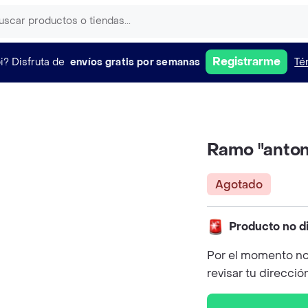
Registrarme
i?
Disfruta de
envíos gratis por semanas
Té
Ramo "antoni
Agotado
Producto no d
Por el momento no
revisar tu direcció