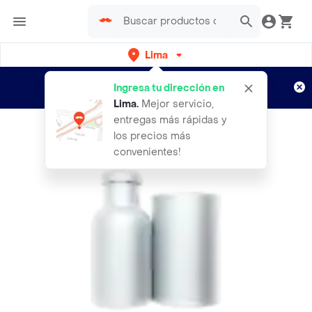
Lima
Regístrate
¿Nuevo en Rappi?
y disfruta de
Ingresa tu dirección en
envíos gratis por semanas
Aplican TyC
Lima
.
Mejor servicio,
entregas más rápidas y
los precios más
convenientes!