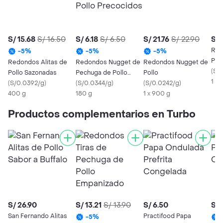
S/ 15.68
S/ 16.50
S/ 6.18
S/ 6.50
S/ 21.76
S/ 22.90
S/ 
Red
-
5
%
-
5
%
-
5
%
Poll
Redondos Alitas de
Redondos Nugget de
Redondos Nugget de
(
S/
Pollo Sazonadas
Pechuga de Pollo
Pollo
1 x 
(
S/0.0392/g
)
Precocidos
(
S/0.0344/g
)
(
S/0.0242/g
)
400 g
180 g
1 x 900 g
Productos complementarios en Turbo
S/ 26.90
S/ 13.21
S/ 13.90
S/ 6.50
S/ 
San Fernando Alitas
Practifood Papa
-
5
%