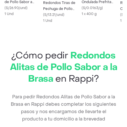
de Pollo Sabor a
Ondulada Prefrita
Redondos Tiras de
Red
Buffalo
(
S/26.90/und
)
Congelada
(
S/0.0163/g
)
Pechuga de Pollo
Crio
1 Und
1 x 400 g
Empanizado
(
S/13.21/und
)
(
S/1
1 Und
1 U
¿Cómo pedir
Redondos
Alitas de Pollo Sabor a la
Brasa
en Rappi?
Para pedir Redondos Alitas de Pollo Sabor a la
Brasa en Rappi debes completar los siguientes
pasos y nos encargamos de llevarte el
producto a tu domicilio a la brevedad