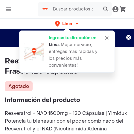
Lima
Regístrate
¿Nuevo en Rappi?
y disfruta de
Ingresa tu dirección en
envíos gratis por semanas
Aplican TyC
Lima
.
Mejor servicio,
entregas más rápidas y
los precios más
Resveratrol + Nad 1500mg En
convenientes!
Frasco 120 Cápsulas
Agotado
Información del producto
Resveratrol + NAD 1500mg - 120 Cápsulas | Yimiduk
Potencia tu bienestar con el poder combinado del
Resveratrol y el NAD (Nicotinamida Adenina