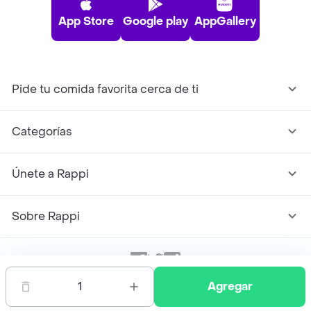
App Store
Google play
AppGallery
Pide tu comida favorita cerca de ti
Categorías
Únete a Rappi
Sobre Rappi
Facebook
Twitter
Instagram
1
Agregar
©
2026
Rappi Inc. All rights reserved.