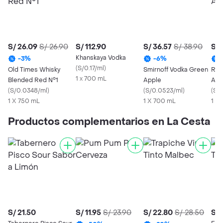
S/ 26.09
S/ 26.90
S/ 112.90
S/ 36.57
S/ 38.90
S/ 
Khanskaya Vodka
-
3
%
-
6
%
(
S/0.17/ml
)
Old Times Whisky
Smirnoff Vodka Green
Rus
1 x 700 mL
Blended Red N°1
Apple
App
(
S/0.0348/ml
)
(
S/0.0523/ml
)
(
S/
1 X 750 mL
1 X 700 mL
1 X
Productos complementarios en La Cesta
S/ 21.50
S/ 11.95
S/ 23.90
S/ 22.80
S/ 28.50
S/ 