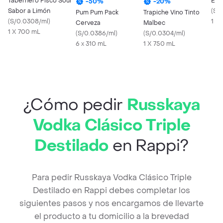
Tabernero Pisco Sour
Eve
-
50
%
-
20
%
Sabor a Limón
(
S/
Pum Pum Pack
Trapiche Vino Tinto
(
S/0.0308/ml
)
1 X 
Cerveza
Malbec
1 X 700 mL
(
S/0.0386/ml
)
(
S/0.0304/ml
)
6 x 310 mL
1 X 750 mL
¿Cómo pedir
Russkaya
Vodka Clásico Triple
Destilado
en Rappi?
Para pedir Russkaya Vodka Clásico Triple
Destilado en Rappi debes completar los
siguientes pasos y nos encargamos de llevarte
el producto a tu domicilio a la brevedad