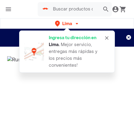
Lima
Regístrate
¿Nuevo en Rappi?
y disfruta de
Ingresa tu dirección en
envíos gratis por semanas
Aplican TyC
Lima
.
Mejor servicio,
entregas más rápidas y
los precios más
convenientes!