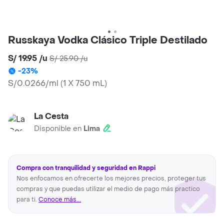
Russkaya Vodka Clásico Triple Destilado
S/ 19.95
/
u
S/ 25.90
/
u
-
23
%
S/0.0266/ml
(
1 X 750 mL
)
La Cesta
Disponible en
Lima
Compra con tranquilidad y seguridad en Rappi
Nos enfocamos en ofrecerte los mejores precios, proteger tus
compras y que puedas utilizar el medio de pago más practico
para ti.
Conoce más...