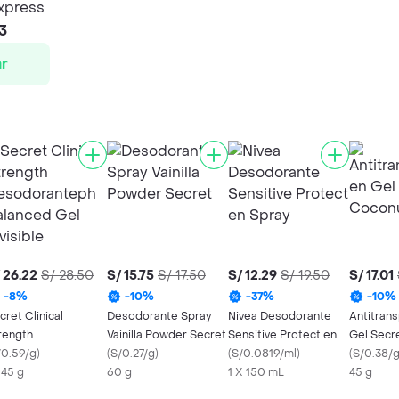
xpress
3
r
 26.22
S/ 28.50
S/ 15.75
S/ 17.50
S/ 12.29
S/ 19.50
S/ 17.01
-
8
%
-
10
%
-
37
%
-
10
%
cret Clinical
Desodorante Spray
Nivea Desodorante
Antitrans
rength
Vainilla Powder Secret
Sensitive Protect en
Gel Secr
sodoranteph
/0.59/g
)
(
S/0.27/g
)
Spray
(
S/0.0819/ml
)
(
S/0.38/
lanced Gel Invisible
x 45 g
60 g
1 X 150 mL
45 g