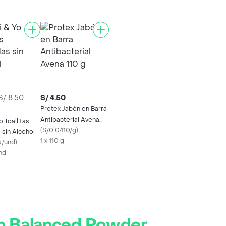
S/ 8.50
S/ 4.50
Protex Jabón en Barra
Antibacterial Avena
 Toallitas
110 g
(
S/0.0410/g
)
sin Alcohol
1 x 110 g
5/und
)
nd
ph Balanced Powder