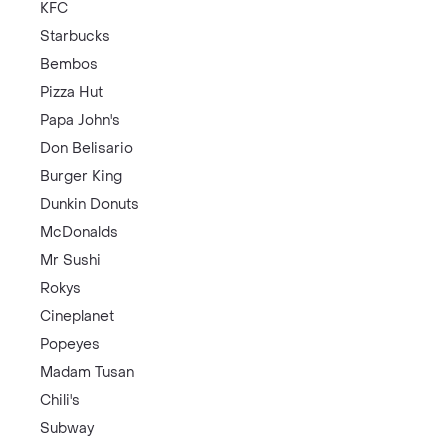
KFC
Starbucks
Bembos
Pizza Hut
Papa John's
Don Belisario
Burger King
Dunkin Donuts
McDonalds
Mr Sushi
Rokys
Cineplanet
Popeyes
Madam Tusan
Chili's
Subway