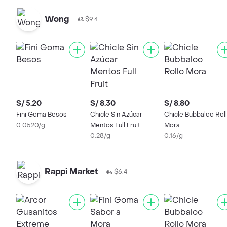
Wong
$9.4
S/ 5.20
S/ 8.30
S/ 8.80
Fini Goma Besos
Chicle Sin Azúcar
Chicle Bubbaloo Rol
0.0520/g
Mentos Full Fruit
Mora
0.28/g
0.16/g
Rappi Market
$6.4