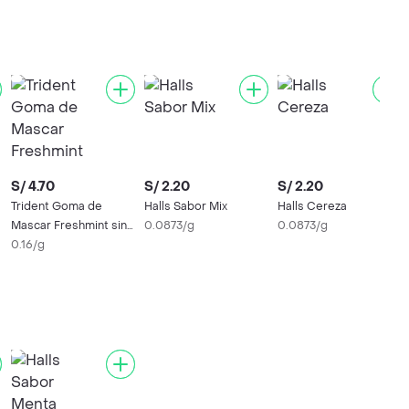
S/ 4.70
S/ 2.20
S/ 2.20
Trident Goma de
Halls Sabor Mix
Halls Cereza
Mascar Freshmint sin
0.0873/g
0.0873/g
Azúcar
0.16/g