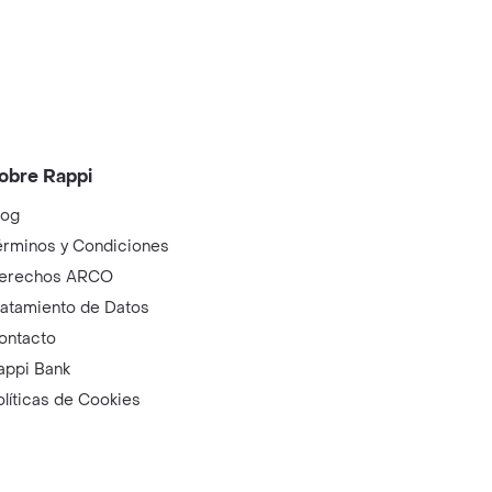
obre Rappi
log
érminos y Condiciones
erechos ARCO
ratamiento de Datos
ontacto
appi Bank
olíticas de Cookies