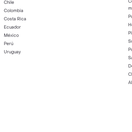
C
Chile
m
Colombia
P
Costa Rica
H
Ecuador
P
México
S
Perú
P
Uruguay
S
D
C
A