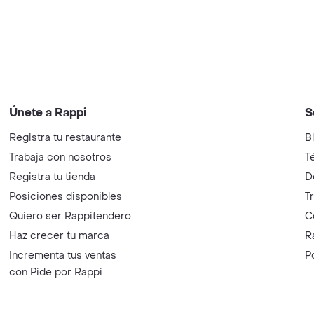
Únete a Rappi
S
Registra tu restaurante
B
Trabaja con nosotros
T
Registra tu tienda
D
Posiciones disponibles
T
Quiero ser Rappitendero
C
Haz crecer tu marca
R
Incrementa tus ventas
P
con Pide por Rappi