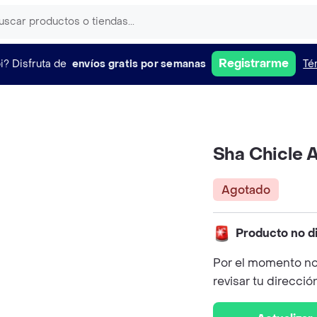
Registrarme
i?
Disfruta de
envíos gratis por semanas
Té
Sha Chicle 
Agotado
Producto no d
Por el momento no
revisar tu direcció