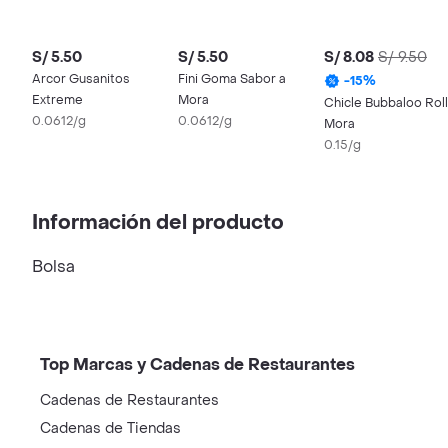
S/ 5.50
S/ 5.50
S/ 8.08
S/ 9.50
Arcor Gusanitos
Fini Goma Sabor a
-
15
%
Extreme
Mora
Chicle Bubbaloo Rol
0.0612/g
0.0612/g
Mora
0.15/g
Información del producto
Bolsa
Top Marcas y Cadenas de Restaurantes
Cadenas de Restaurantes
Cadenas de Tiendas