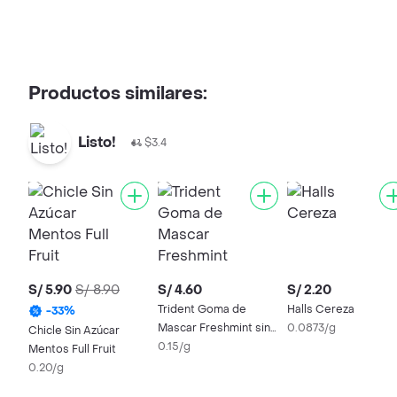
Productos similares:
Listo!
$3.4
S/ 5.90
S/ 8.90
S/ 4.60
S/ 2.20
Trident Goma de
Halls Cereza
-
33
%
Mascar Freshmint sin
0.0873/g
Chicle Sin Azúcar
Azúcar
0.15/g
Mentos Full Fruit
0.20/g