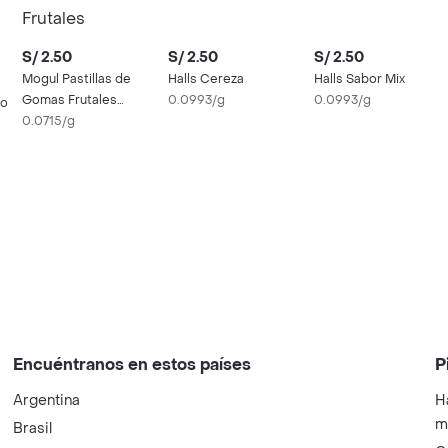
S/ 2.50
S/ 2.50
S/ 2.50
Mogul Pastillas de
Halls Cereza
Halls Sabor Mix
Gomas Frutales
0.0993/g
0.0993/g
lo
Extreme
0.0715/g
Encuéntranos en estos países
P
Argentina
H
m
Brasil