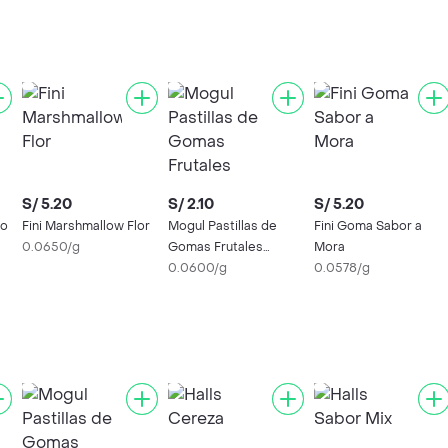
S/ 5.20
S/ 2.10
S/ 5.20
lo
Fini Marshmallow Flor
Mogul Pastillas de
Fini Goma Sabor a
0.0650/g
Gomas Frutales
Mora
Extreme
0.0600/g
0.0578/g