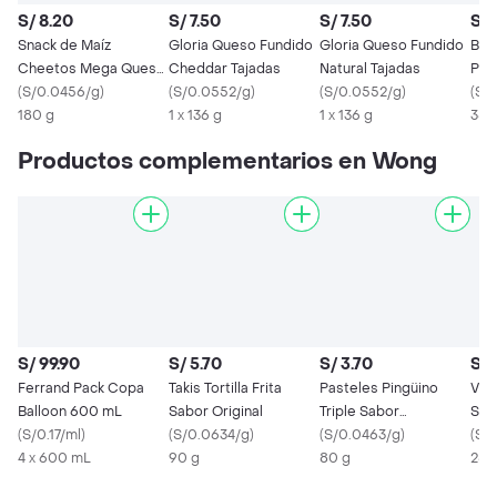
S/ 8.20
S/ 7.50
S/ 7.50
S/ 
Snack de Maíz
Gloria Queso Fundido
Gloria Queso Fundido
Bon
Cheetos Mega Queso
Cheddar Tajadas
Natural Tajadas
Par
180 g
(
S/0.0456/g
)
(
S/0.0552/g
)
(
S/0.0552/g
)
(
S/0
180 g
1 x 136 g
1 x 136 g
35 
Productos complementarios en Wong
S/ 99.90
S/ 5.70
S/ 3.70
S/ 
Ferrand Pack Copa
Takis Tortilla Frita
Pasteles Pingüino
Vill
Balloon 600 mL
Sabor Original
Triple Sabor
Sal
(
S/0.17/ml
)
(
S/0.0634/g
)
Chocolate
(
S/0.0463/g
)
(
S/
4 x 600 mL
90 g
80 g
250