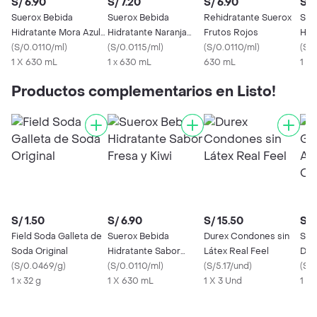
S/ 6.90
S/ 7.20
S/ 6.90
S/ 
Suerox Bebida
Suerox Bebida
Rehidratante Suerox
Sue
Hidratante Mora Azul-
Hidratante Naranja
Frutos Rojos
Hid
Hierbabuena
(
S/0.0110/ml
)
Mandarina
(
S/0.0115/ml
)
(
S/0.0110/ml
)
Man
(
S/0
1 X 630 mL
1 x 630 mL
630 mL
1 X
Productos complementarios en Listo!
S/ 1.50
S/ 6.90
S/ 15.50
S/ 
Field Soda Galleta de
Suerox Bebida
Durex Condones sin
San
Soda Original
Hidratante Sabor
Látex Real Feel
Dul
(
S/0.0469/g
)
Fresa y Kiwi
(
S/0.0110/ml
)
(
S/5.17/und
)
Ori
(
S/
1 x 32 g
1 X 630 mL
1 X 3 Und
1 X 