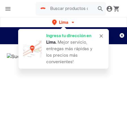
Lima
Regístrate
¿Nuevo en Rappi?
y disfruta de
Ingresa tu dirección en
envíos gratis por semanas
Aplican TyC
Lima
.
Mejor servicio,
entregas más rápidas y
los precios más
convenientes!