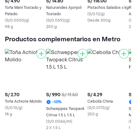
S/ 4.90
S/ 14.80
S/ 116.00
S/ 
Toña Maní Tostado y
Naturandes Ajonjoli
Pistachos Salados x kg
Ren
Pelado
Tostado
(
S/0.12/g
)
Ajon
(
S/0.0500/g
)
(
S/0.0592/g
)
Desde 200g
Gir
(
S/
98 g
250 g
200
Productos complementarios en Metro
S/ 2.70
S/ 9.90
S/ 11.50
S/ 4.29
S/ 
Toña Achiote Molido
Cebolla China
-
13
%
(
S/0.15/g
)
(
S/0.0172/g
)
Schweppes Twopack
Sal
18 g
250 g
Citrus 1.5 L 1.5 L
Mai
(
S/0.0066/ml
)
(
S/
2 X 1.5 L
1 X