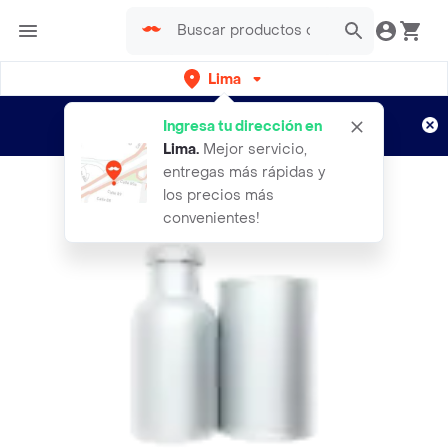
Lima
Regístrate
¿Nuevo en Rappi?
y disfruta de
Ingresa tu dirección en
envíos gratis por semanas
Aplican TyC
Lima
.
Mejor servicio,
entregas más rápidas y
los precios más
convenientes!