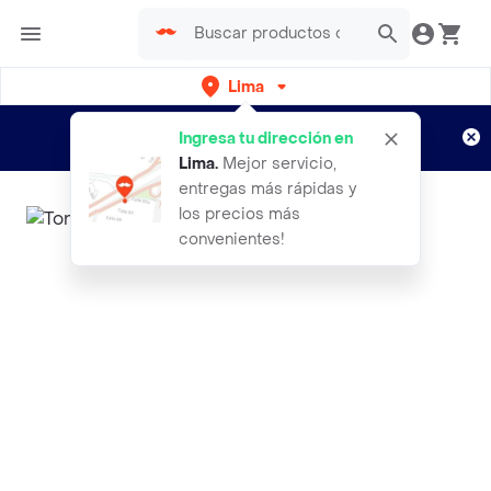
Lima
Regístrate
¿Nuevo en Rappi?
y disfruta de
Ingresa tu dirección en
envíos gratis por semanas
Aplican TyC
Lima
.
Mejor servicio,
entregas más rápidas y
los precios más
convenientes!