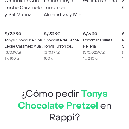
S/ 32.90
S/ 32.90
S/ 6.20
S/ 
Tony's Chocolate Con
Chocolate de Leche
Chocman Galleta
Rip
Leche Caramelo y Sal
Tony's Turrón de
Rellena
Sni
Marina
(
S/0.19/g
)
Almendras y Miel
(
S/0.19/g
)
(
S/0.0259/g
)
Rel
(
S/0
1 x 180 g
180 g
1 x 240 g
1 X 
¿Cómo pedir
Tonys
Chocolate Pretzel
en
Rappi?