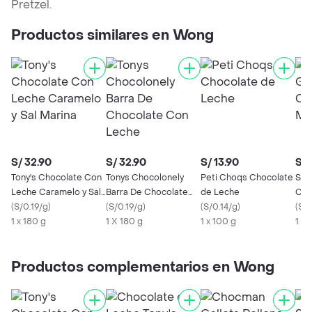
Pretzel.
Productos similares en Wong
S/ 32.90
S/ 32.90
S/ 13.90
S/ 
Tony's Chocolate Con
Tonys Chocolonely
Peti Choqs Chocolate
Sub
Leche Caramelo y Sal
Barra De Chocolate
de Leche
Cho
Marina
(
S/0.19/g
)
Con Leche
(
S/0.19/g
)
(
S/0.14/g
)
(
S/
1 x 180 g
1 X 180 g
1 x 100 g
1 X 
Productos complementarios en Wong