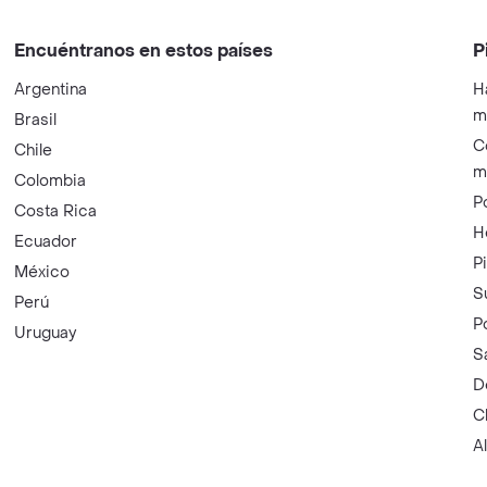
Encuéntranos en estos países
P
Argentina
H
m
Brasil
C
Chile
m
Colombia
P
Costa Rica
H
Ecuador
P
México
S
Perú
P
Uruguay
S
D
C
A