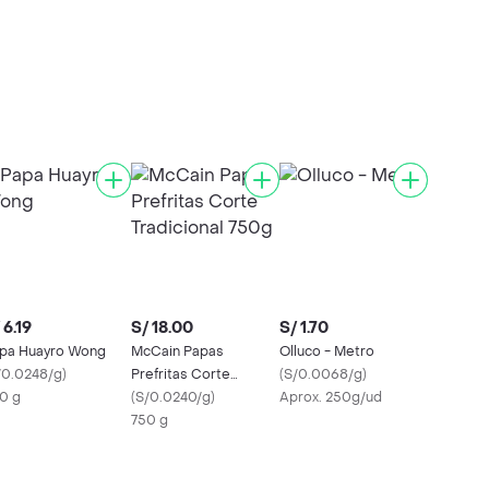
 6.19
S/ 18.00
S/ 1.70
pa Huayro Wong
McCain Papas
Olluco - Metro
/0.0248/g
)
Prefritas Corte
(
S/0.0068/g
)
0 g
Tradicional 750g
(
S/0.0240/g
)
Aprox. 250g/ud
750 g