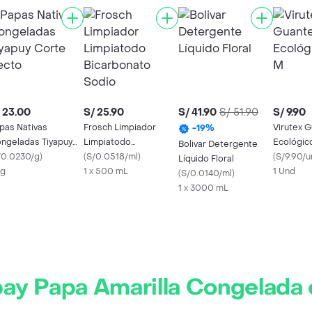
 23.00
S/ 25.90
S/ 41.90
S/ 51.90
S/ 9.90
pas Nativas
Frosch Limpiador
Virutex 
-
19
%
ngeladas Tiyapuy
Limpiatodo
Ecológico
Bolivar Detergente
rte Recto
/0.0230/g
)
Bicarbonato Sodio
(
S/0.0518/ml
)
(
S/9.90/u
Líquido Floral
Kg
1 x 500 mL
1 Und
(
S/0.0140/ml
)
1 x 3000 mL
ay Papa Amarilla Congelada 