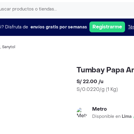
Registrarme
i?
Disfruta de
envíos gratis por semanas
Té
!
,
Sanytol
Tumbay Papa Am
S/ 22.00
/
u
S/0.0220/g
(
1 Kg
)
Metro
Disponible en
Lima