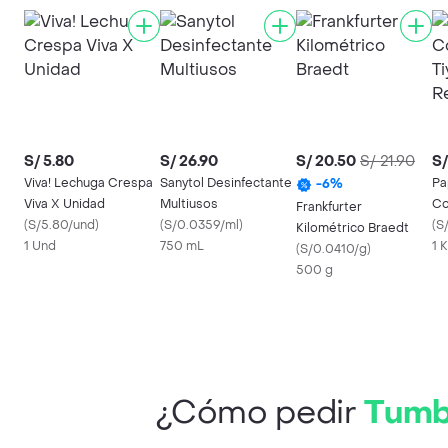
S/ 5.80
S/ 26.90
S/ 20.50
S/ 21.90
S/
Viva! Lechuga Crespa
Sanytol Desinfectante
Pa
-
6
%
Viva X Unidad
Multiusos
Co
Frankfurter
(
S/5.80/und
)
(
S/0.0359/ml
)
Co
(
S
Kilométrico Braedt
1 Und
750 mL
1 
(
S/0.0410/g
)
500 g
¿Cómo pedir
Tumb