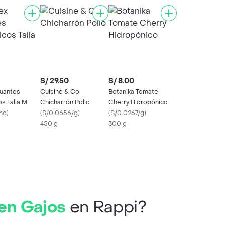
S/ 29.50
S/ 8.00
Guantes
Cuisine & Co
Botanika Tomate
s Talla M
Chicharrón Pollo
Cherry Hidropónico
nd
)
(
S/0.0656/g
)
(
S/0.0267/g
)
450 g
300 g
en Gajos
en Rappi?