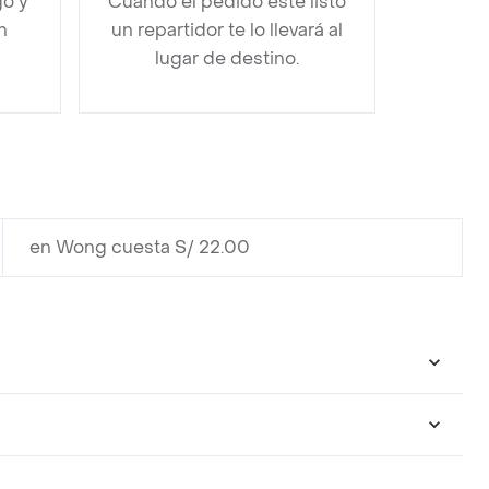
go y
Cuando el pedido esté listo
n
un repartidor te lo llevará al
lugar de destino.
en Wong cuesta S/ 22.00