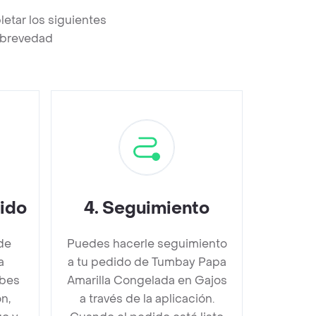
etar los siguientes
a brevedad
dido
4
.
Seguimiento
de
Puedes hacerle seguimiento
a
a tu pedido de Tumbay Papa
ebes
Amarilla Congelada en Gajos
n,
a través de la aplicación.