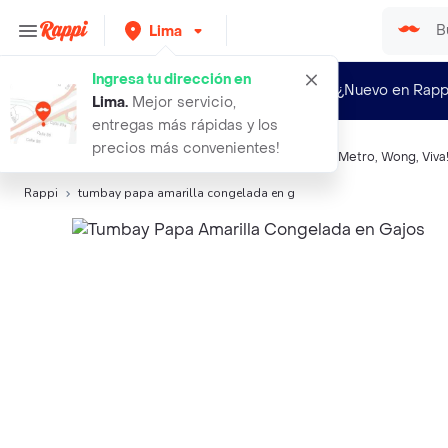
Lima
Ingresa tu dirección en
¿Nuevo en Rapp
Lima
.
Mejor servicio,
entregas más rápidas y los
precios más convenientes!
Búsquedas relacionadas:
Papas, yucas y tuberculos
,
Metro
,
Wong
,
Viva
Rappi
tumbay papa amarilla congelada en g