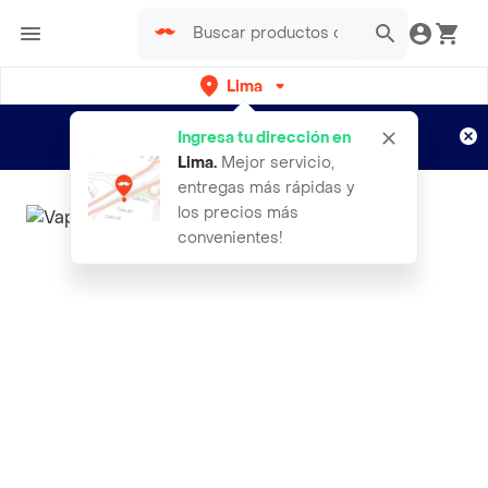
Lima
Regístrate
¿Nuevo en Rappi?
y disfruta de
Ingresa tu dirección en
envíos gratis por semanas
Aplican TyC
Lima
.
Mejor servicio,
entregas más rápidas y
los precios más
convenientes!