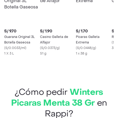
S/ 9.70
S/ 1.90
S/ 1.70
S/ 
Guarana Original 3L
Casino Galleta de
Picaras Galleta
Rit
Botella Gaseosa
Alfajor
Extrema
(
S/
(
S/0.0033/ml
)
(
S/0.0373/g
)
(
S/0.0448/g
)
30 
1 X 3 L
51 g
1 x 38 g
¿Cómo pedir
Winters
Picaras Menta 38 Gr
en
Rappi?