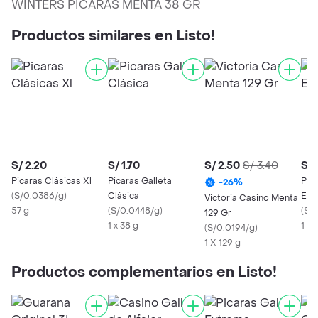
WINTERS PICARAS MENTA 38 GR
Productos similares en Listo!
S/ 2.20
S/ 1.70
S/ 2.50
S/ 3.40
S/ 
Picaras Clásicas Xl
Picaras Galleta
Pica
-
26
%
(
S/0.0386/g
)
Clásica
Ext
Victoria Casino Menta
57 g
(
S/0.0448/g
)
(
S/
129 Gr
1 x 38 g
1 x 
(
S/0.0194/g
)
1 X 129 g
Productos complementarios en Listo!