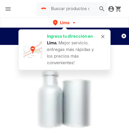
Lima
Regístrate
¿Nuevo en Rappi?
y disfruta de
Ingresa tu dirección en
envíos gratis por semanas
Aplican TyC
Lima
.
Mejor servicio,
entregas más rápidas y
los precios más
convenientes!