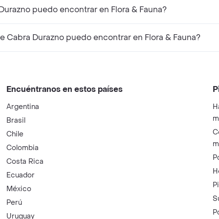
Durazno puedo encontrar en Flora & Fauna?
e Cabra Durazno puedo encontrar en Flora & Fauna?
Encuéntranos en estos países
P
Argentina
H
m
Brasil
C
Chile
m
Colombia
P
Costa Rica
H
Ecuador
P
México
S
Perú
P
Uruguay