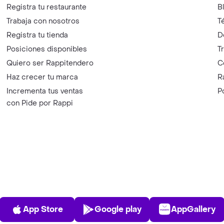
Registra tu restaurante
B
Trabaja con nosotros
T
Registra tu tienda
D
Posiciones disponibles
T
Quiero ser Rappitendero
C
Haz crecer tu marca
R
Incrementa tus ventas
P
con Pide por Rappi
App Store
Play Store
AppGalle
App Store
Google play
AppGallery