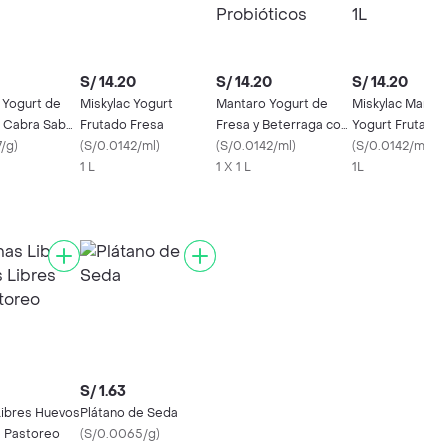
S/ 14.20
S/ 14.20
S/ 14.20
 Yogurt de
Miskylac Yogurt
Mantaro Yogurt de
Miskylac Manta
 Cabra Sabor
Frutado Fresa
Fresa y Beterraga con
Yogurt Frutado
7/g
)
(
S/0.0142/ml
)
Probióticos
(
S/0.0142/ml
)
Lucuma 1L
(
S/0.0142/ml
)
1 L
1 X 1 L
1L
S/ 1.63
Libres Huevos
Plátano de Seda
e Pastoreo
(
S/0.0065/g
)