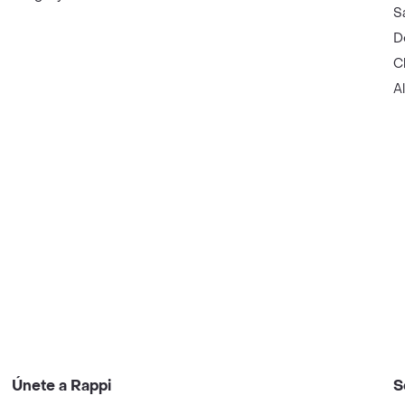
S
D
C
A
Únete a Rappi
S