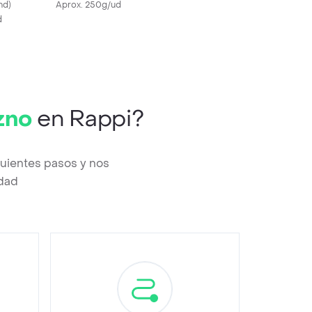
nd
)
Aprox. 250g/ud
d
zno
en Rappi?
uientes pasos y nos
edad