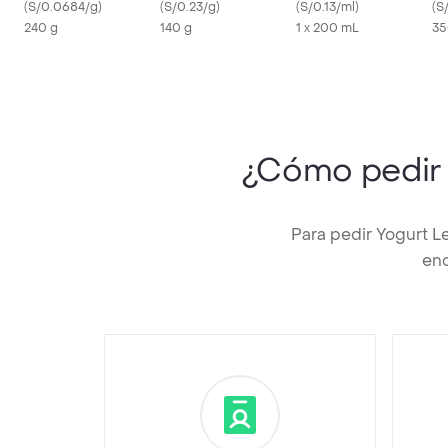
Fauna
(
S/0.0684/g
)
Gluten
(
S/0.23/g
)
(
S/0.13/ml
)
(
S
240 g
140 g
1 x 200 mL
35
¿Cómo pedi
Para pedir Yogurt 
enc