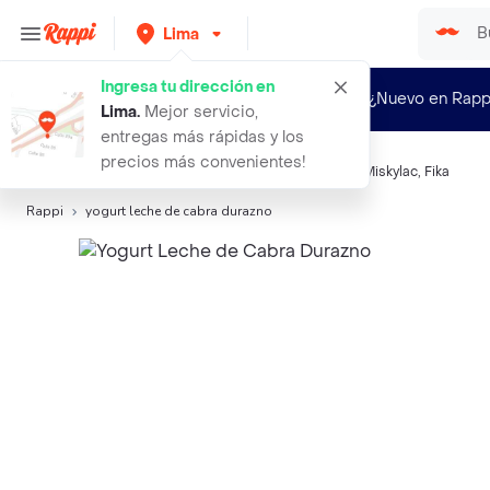
Lima
Ingresa tu dirección en
¿Nuevo en Rapp
Lima
.
Mejor servicio,
entregas más rápidas y los
precios más convenientes!
Búsquedas relacionadas:
Yogurt
,
Caprolac
,
Vakimu
,
Miskylac
,
Fika
Rappi
yogurt leche de cabra durazno