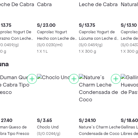
 13.75
S/ 23.00
S/ 13.75
S/ 13.10
prolac Yogurt De
Caprolac Yogurt
Caprolac Yogurt de
Caprolac
razno Con Leche
Hecho con Leche de
Lúcuma con Leche de
Leche de
 Cabra
/0.0459/g
)
Cabra
(
S/0.0230/ml
)
Cabra
(
S/0.0459/g
)
Natural
(
S/0.043
0 g
1 X 1 L
1 X 300 g
1 X 300 g
una
 27.40
S/ 3.65
S/ 24.10
S/ 18.60
man Queso de
Choclo Und
Nature´s Charm Leche
Gallinas 
bra Tipo Fresco
(
S/0.0244/g
)
Condensada de Coco
Libres d