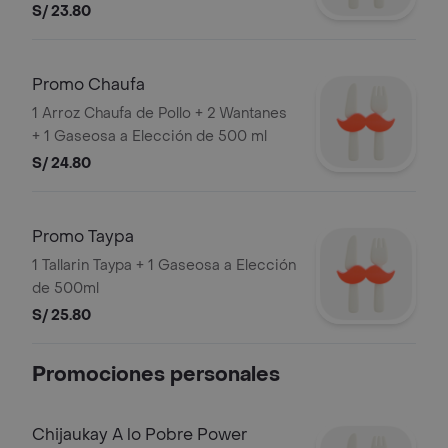
Imágenes referenciales. Razon Social:
S/ 23.80
ALERT DEL PERU S.A. y RUC:
20101869947.
Promo Chaufa
1 Arroz Chaufa de Pollo + 2 Wantanes
+ 1 Gaseosa a Elección de 500 ml
S/ 24.80
Promo Taypa
1 Tallarin Taypa + 1 Gaseosa a Elección
de 500ml
S/ 25.80
Promociones personales
Chijaukay A lo Pobre Power