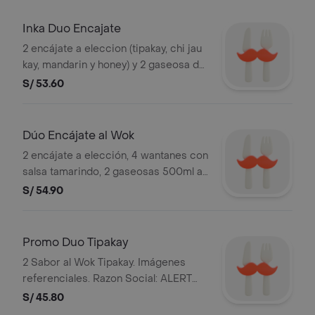
Inka Duo Encajate
2 encájate a eleccion (tipakay, chi jau
kay, mandarin y honey) y 2 gaseosa de
500 ml. Imágenes referenciales.
S/ 53.60
Razon Social: ALERT DEL PERU S.A. y
RUC: 20101869947.
Dúo Encájate al Wok
2 encájate a elección, 4 wantanes con
salsa tamarindo, 2 gaseosas 500ml a
elección. stock mínimo de 100
S/ 54.90
unidades. razon social: alert del peru
s.a. y ruc: 20101869947.
Promo Duo Tipakay
2 Sabor al Wok Tipakay. Imágenes
referenciales. Razon Social: ALERT
DEL PERU S.A. y RUC: 20101869947.
S/ 45.80