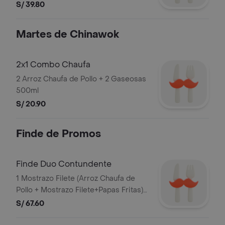
DEL PERU S.A. y RUC: 20101869947.
S/ 39.80
Martes de Chinawok
2x1 Combo Chaufa
2 Arroz Chaufa de Pollo + 2 Gaseosas
500ml
S/ 20.90
Finde de Promos
Finde Duo Contundente
1 Mostrazo Filete (Arroz Chaufa de
Pollo + Mostrazo Filete+Papas Fritas)
+ 1 Chijaukay A lo Pobre (Arroz Chaufa
S/ 67.60
de Pollo + Chijaukay + Huevo +
Plátano) + 2 Gaseosas de 500ml