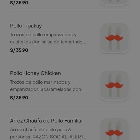
salsa mensí y semillas de ajonjolí
S/ 35.90
salpicadas. RAZON SOCIAL: ALERT
DEL PERU S.A. Y RUC: 20101869947
Pollo Tipakay
Trozos de pollo empanizados y
cubiertos con salsa de tamarindo,
acompañado con semilla de ajonjolí.
S/ 35.90
RAZON SOCIAL: ALERT DEL PERU
S.A. Y RUC: 20101869947
Pollo Honey Chicken
Trozos de pollo marinados y
empanizados, acaramelados con
salsa dulce de la casa. RAZON
S/ 35.90
SOCIAL: ALERT DEL PERU S.A. Y RUC:
20101869947
Arroz Chaufa de Pollo Familiar
Arroz chaufa de pollo para 3
personas. RAZON SOCIAL: ALERT