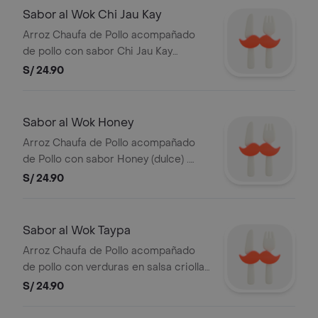
Sabor al Wok Chi Jau Kay
Arroz Chaufa de Pollo acompañado
de pollo con sabor Chi Jau Kay
(salado). Imágenes referenciales.
S/ 24.90
Razon Social: ALERT DEL PERU S.A. y
RUC: 20101869947.
Sabor al Wok Honey
Arroz Chaufa de Pollo acompañado
de Pollo con sabor Honey (dulce) .
Imágenes referenciales. Razon Social:
S/ 24.90
ALERT DEL PERU S.A. y RUC:
20101869947.
Sabor al Wok Taypa
Arroz Chaufa de Pollo acompañado
de pollo con verduras en salsa criolla.
Imágenes referenciales. Razon Social:
S/ 24.90
ALERT DEL PERU S.A. y RUC:
20101869947.