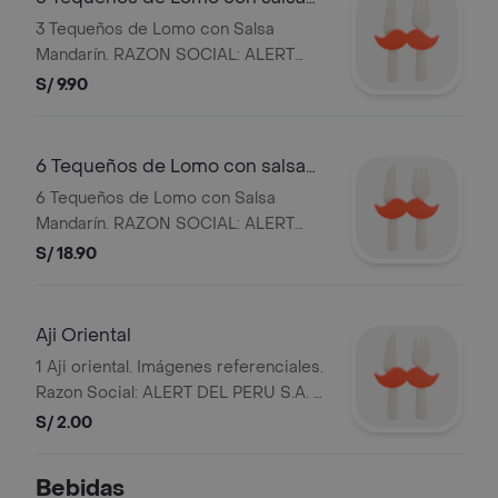
mandarín
3 Tequeños de Lomo con Salsa
Mandarín. RAZON SOCIAL: ALERT
DEL PERU S.A. Y RUC: 20101869947.
S/ 9.90
6 Tequeños de Lomo con salsa
mandarín
6 Tequeños de Lomo con Salsa
Mandarín. RAZON SOCIAL: ALERT
DEL PERU S.A. Y RUC: 20101869947.
S/ 18.90
Aji Oriental
1 Aji oriental. Imágenes referenciales.
Razon Social: ALERT DEL PERU S.A. y
RUC: 20101869947.
S/ 2.00
Bebidas