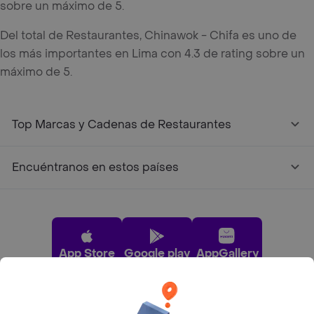
sobre un máximo de 5.
Del total de Restaurantes, Chinawok - Chifa es uno de
los más importantes en Lima con 4.3 de rating sobre un
máximo de 5.
Top Marcas y Cadenas de Restaurantes
Encuéntranos en estos países
App Store
Google play
AppGallery