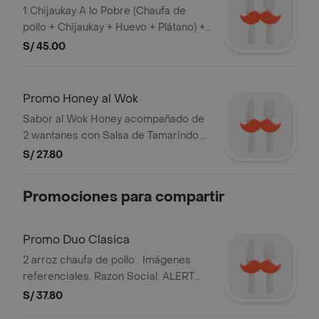
1 Chijaukay A lo Pobre (Chaufa de
pollo + Chijaukay + Huevo + Plátano) +
2 Wantanes + 1 Salsa a Elección + 1
S/ 45.00
Gaseosa 500ml
Promo Honey al Wok
Sabor al Wok Honey acompañado de
2 wantanes con Salsa de Tamarindo.
Imágenes referenciales. Razon Social:
S/ 27.80
ALERT DEL PERU S.A. y RUC:
20101869947.
Promociones para compartir
Promo Duo Clasica
2 arroz chaufa de pollo . Imágenes
referenciales. Razon Social: ALERT
DEL PERU S.A. y RUC: 20101869947.
S/ 37.80