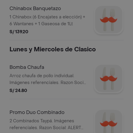
Chinabox Banquetazo
1 Chinabox (6 Encajates a elección) +
6 Wantanes + 1 Gaseosa de 1Lt
S/ 139.20
Lunes y Miercoles de Clasico
Bomba Chaufa
Arroz chaufa de pollo individual.
Imágenes referenciales. Razon Social:
ALERT DEL PERU S.A. y RUC:
S/ 24.80
20101869947.
Promo Duo Combinado
2 Combinados Taypá. Imágenes
referenciales. Razon Social: ALERT