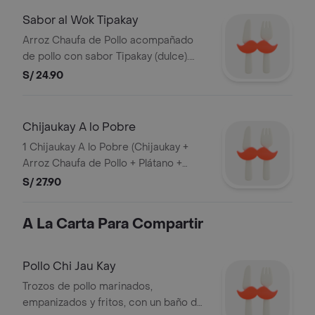
Sabor al Wok Tipakay
Arroz Chaufa de Pollo acompañado
de pollo con sabor Tipakay (dulce).
Imágenes referenciales. Razon Social:
S/ 24.90
ALERT DEL PERU S.A. y RUC:
20101869947.
Chijaukay A lo Pobre
1 Chijaukay A lo Pobre (Chijaukay +
Arroz Chaufa de Pollo + Plátano +
Huevo)
S/ 27.90
A La Carta Para Compartir
Pollo Chi Jau Kay
Trozos de pollo marinados,
empanizados y fritos, con un baño de