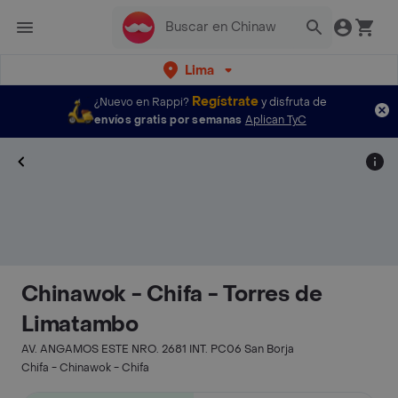
Lima
Regístrate
¿Nuevo en Rappi?
y disfruta de
envíos gratis por semanas
Aplican TyC
Chinawok - Chifa - Torres de
Limatambo
AV. ANGAMOS ESTE NRO. 2681 INT. PC06 San Borja
Chifa - Chinawok - Chifa