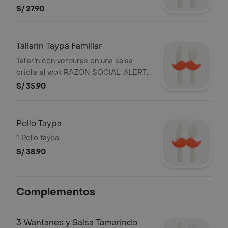
DEL PERU S.A. Y RUC: 20101869947.
S/ 27.90
Tallarín Taypá Familiar
Tallarín con verduras en una salsa
criolla al wok RAZON SOCIAL: ALERT
DEL PERU S.A. Y RUC: 20101869947
S/ 35.90
Pollo Taypa
1 Pollo taypa
S/ 38.90
Complementos
3 Wantanes y Salsa Tamarindo