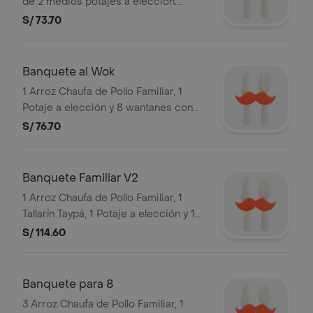
de 2 medios potajes a elección.
Imágenes referenciales. Razon Social:
S/ 73.70
ALERT DEL PERU S.A. y RUC:
20101869947.
Banquete al Wok
1 Arroz Chaufa de Pollo Familiar, 1
Potaje a elección y 8 wantanes con
salsa de tamarindo . Imágenes
S/ 76.70
referenciales. Razon Social: ALERT
DEL PERU S.A. y RUC: 20101869947.
Banquete Familiar V2
1 Arroz Chaufa de Pollo Familiar, 1
Tallarín Taypá, 1 Potaje a elección y 10
wantanes con salsa de tamarindo .
S/ 114.60
Imágenes referenciales. Razon Social:
ALERT DEL PERU S.A. y RUC:
20101869947.
Banquete para 8
3 Arroz Chaufa de Pollo Familiar, 1