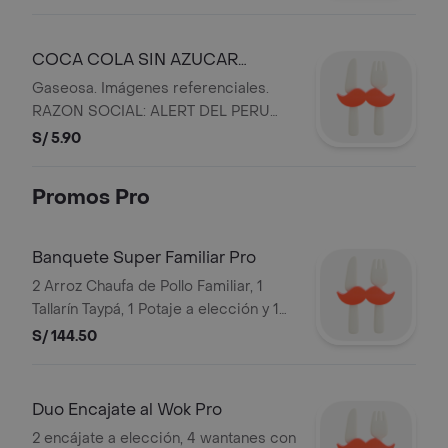
COCA COLA SIN AZUCAR
500ML
Gaseosa. Imágenes referenciales.
RAZON SOCIAL: ALERT DEL PERU
S.A. Y RUC: 20101869947.
S/ 5.90
Promos Pro
Banquete Super Familiar Pro
2 Arroz Chaufa de Pollo Familiar, 1
Tallarín Taypá, 1 Potaje a elección y 10
wantanes con salsa de tamarindo .
S/ 144.50
Imágenes referenciales. Razon Social:
ALERT DEL PERU S.A. y RUC:
20101869947.
Duo Encajate al Wok Pro
2 encájate a elección, 4 wantanes con