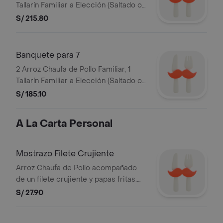
Tallarín Familiar a Elección (Saltado o
Taypá), 2 Potajes Familiares a
S/ 215.80
Elección Chi Jau Kay (salado) o
Tipakay (dulce), 16 wantanes con salsa
tamarindo. ALERT DEL PERU S.A.C.
Banquete para 7
RUC: 20101869947.
2 Arroz Chaufa de Pollo Familiar, 1
Tallarín Familiar a Elección (Saltado o
Taypá), 2 Potajes Familiares a
S/ 185.10
Elección Chi Jau Kay (salado) o
Tipakay (dulce), 14 wantanes con salsa
A La Carta Personal
tamarindo. ALERT DEL PERU S.A.C.
RUC: 20101869947.
Mostrazo Filete Crujiente
Arroz Chaufa de Pollo acompañado
de un filete crujiente y papas fritas.
Imágenes referenciales. Razon Social:
S/ 27.90
ALERT DEL PERU S.A. y RUC:
20101869947.