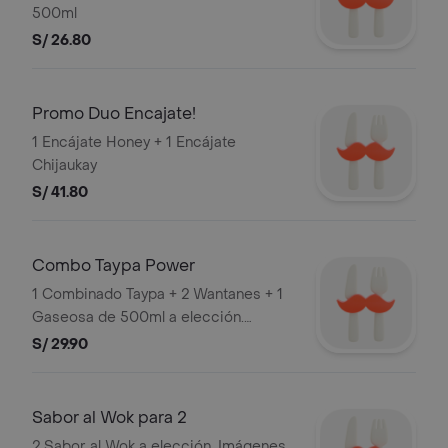
500ml
S/ 26.80
Promo Duo Encajate!
1 Encájate Honey + 1 Encájate
Chijaukay
S/ 41.80
Combo Taypa Power
1 Combinado Taypa + 2 Wantanes + 1
Gaseosa de 500ml a elección.
Imágenes Referenciales
S/ 29.90
Sabor al Wok para 2
2 Sabor al Wok a elección. Imágenes