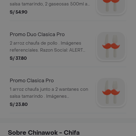
salsa tamarindo, 2 gaseosas 500ml a
elección. stock mínimo de 100
S/ 54.90
unidades. razon social: alert del peru
s.a. y ruc: 20101869947.
Promo Duo Clasica Pro
2 arroz chaufa de pollo . Imágenes
referenciales. Razon Social: ALERT
DEL PERU S.A. y RUC: 20101869947.
S/ 37.80
Promo Clasica Pro
1 arroz chaufa junto a 2 wantanes con
salsa tamarindo . Imágenes
referenciales. Razon Social: ALERT
S/ 23.80
DEL PERU S.A. y RUC: 20101869947.
Sobre Chinawok - Chifa