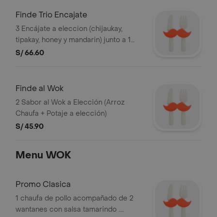
Finde Trio Encajate
3 Encájate a eleccion (chijaukay,
tipakay, honey y mandarin) junto a 1
Gaseosa 1lt. Imágenes referenciales.
S/ 66.60
Razon Social: ALERT DEL PERU S.A. y
RUC: 20101869947.
Finde al Wok
2 Sabor al Wok a Elección (Arroz
Chaufa + Potaje a elección)
S/ 45.90
Menu WOK
Promo Clasica
1 chaufa de pollo acompañado de 2
wantanes con salsa tamarindo .