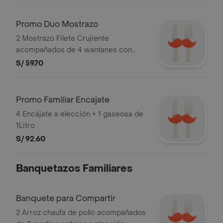
Promo Duo Mostrazo
2 Mostrazo Filete Crujiente
acompañados de 4 wantanes con
Salsa de Tamarindo. Imágenes
S/ 59.70
referenciales. Razon Social: ALERT
DEL PERU S.A. y RUC: 20101869947.
Promo Familiar Encajate
4 Encájate a elección + 1 gaseosa de
1Litro
S/ 92.60
Banquetazos Familiares
Banquete para Compartir
2 Arroz chaufa de pollo acompañados