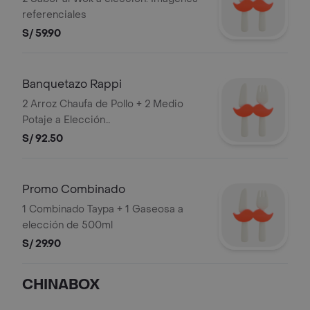
referenciales
S/ 59.90
Banquetazo Rappi
2 Arroz Chaufa de Pollo + 2 Medio
Potaje a Elección
(Chijaukay/Tipakay/Honey/Mnadarin) +
S/ 92.50
1 Gaseosa a Elección de 1 Litro
(Inca/Inca Zero/Coca/Coca Zero)
Promo Combinado
1 Combinado Taypa + 1 Gaseosa a
elección de 500ml
S/ 29.90
CHINABOX