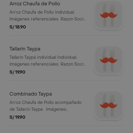
Arroz Chaufa de Pollo
Arroz Chaufa de Pollo individual.
Imágenes referenciales. Razon Social:
ALERT DEL PERU S.A. y RUC:
S/ 18.90
20101869947.
Tallarin Taypa
Tallarín Taypá individual individual.
Imágenes referenciales. Razon Social:
ALERT DEL PERU S.A. y RUC:
S/ 19.90
20101869947.
Combinado Taypa
Arroz Chaufa de Pollo acompañado
de Tallarin Taypa . Imágenes
referenciales. Razon Social: ALERT
S/ 19.90
DEL PERU S.A. y RUC: 20101869947.