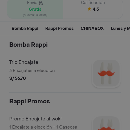
Envío
Calificación
Gratis
4.3
(nuevos usuarios)
Bomba Rappi
Rappi Promos
CHINABOX
Lunes y M
Bomba Rappi
Trio Encajate
3 Encajates a elección
S/ 56.70
Rappi Promos
Promo Encajate al wok!
1 Encájate a elección + 1 Gaseosa