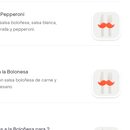
 Pepperoni
salsa boloñesa, salsa blanca,
ella y pepperoni.
a la Bolonesa
on salsa boloñesa de carne y
mesano
 a la Boloñesa para 2