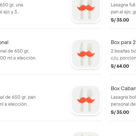
650 gr, una
Lasagna full quesos per
pan al ajo,
lección.
S/ 35.00
onal
Box para 2
nal de 650 gr,
2 lasañas b
600 ml a elección.
c/u, porción grande de pan al ajo, 2
gaseosas de
S/ 64.00
Box Caban
al de 650 gr, pan
Lasagna bo
ml a elección.
personal de
de 600 ml a
S/ 35.00