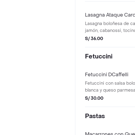
Lasagna Ataque Car
Lasagna boloñesa de ca
jamón, cabanossi, tocin
mozarella .
S/ 36.00
Fetuccini
Fetuccini DCaffelli
Fetuccini con salsa bol
blanca y queso parmes
S/ 30.00
Pastas
Macarrones con Que