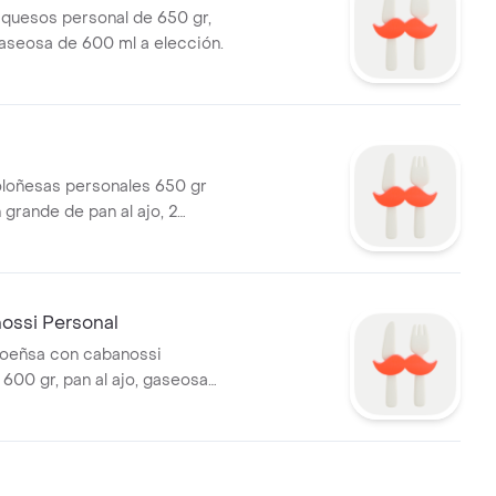
sonal de 650 gr,
 gaseosa de 600 ml a elección.
oloñesas personales 650 gr
 600 ml a elección.
ossi Personal
loeñsa con cabanossi
 600 gr, pan al ajo, gaseosa
 elección.