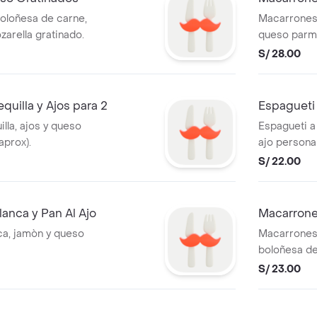
oloñesa de carne,
Macarrones 
zarella gratinado.
queso parm
S/ 28.00
uilla y Ajos para 2
Espagueti 
la, ajos y queso
Espagueti a 
aprox).
ajo persona
S/ 22.00
lanca y Pan Al Ajo
Macarrones
ca, jamòn y queso
Macarrones 
boloñesa de
blanca con 
S/ 23.00
con queso. 
ajo.