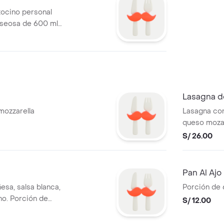
tocino personal
gaseosa de 600 ml
Lasagna d
mozzarella
Lasagna con
queso mozar
Porción de 
S/ 26.00
Pan Al Ajo
esa, salsa blanca,
Porción de 6
no. Porción de
S/ 12.00