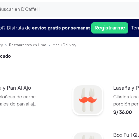
Registrarme
pi?
Disfruta de
envíos gratis por semanas
Tér
ry
Restaurantes en Lima
Menú Delivery
ercado
 y Pan Al Ajo
Lasaña y P
oloñesa de carne
Clásica las
les de pan al ajo
porción pers
 .
.
S/ 36.00
Box Full Q