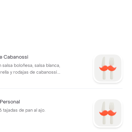
e Cabanossi
 salsa boloñesa, salsa blanca,
ella y rodajas de cabanossi.
550 gr.
 Personal
 tajadas de pan al ajo.