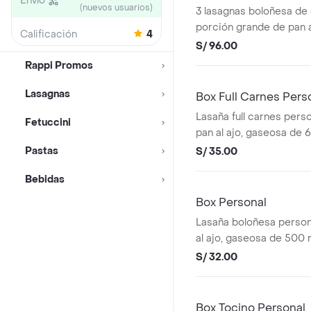
Envío
(nuevos usuarios)
3 lasagnas boloñesa de 
porción grande de pan al ajo y 3
Calificación
4
gaseosas de 600 ml a e
S/ 96.00
Rappi Promos
Lasagnas
Box Full Carnes Pers
Lasaña full carnes perso
Fetuccini
pan al ajo, gaseosa de 
Pastas
S/ 35.00
Bebidas
Box Personal
Lasaña boloñesa person
al ajo, gaseosa de 500 
S/ 32.00
Box Tocino Personal