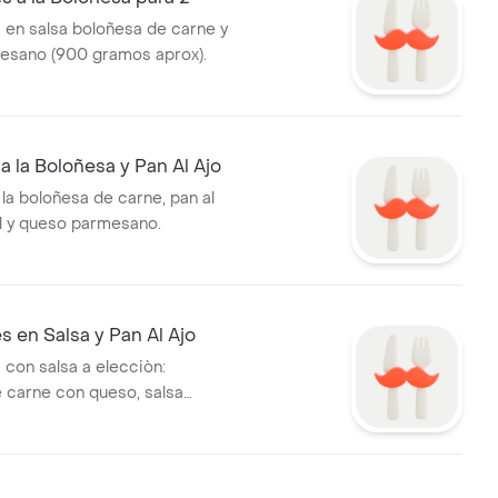
en salsa boloñesa de carne y
esano (900 gramos aprox).
a la Boloñesa y Pan Al Ajo
la boloñesa de carne, pan al
l y queso parmesano.
 en Salsa y Pan Al Ajo
con salsa a elecciòn:
 carne con queso, salsa
queso y jamòn y mantequilla
y porciòn personal de pan al