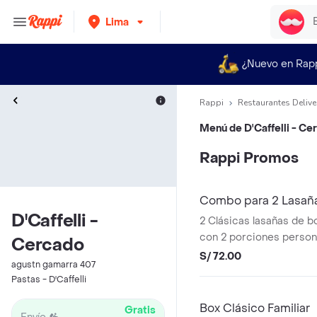
Lima
¿Nuevo en Rap
Rappi
Restaurantes Delive
Menú de
D'Caffelli - C
Rappi Promos
Combo para 2 Lasaña
D'Caffelli -
2 Clásicas lasañas de b
con 2 porciones persona
Cercado
(6 tajadas cada porción)
S/ 72.00
agustn gamarra 407
Pastas - D'Caffelli
Box Clásico Familiar
Gratis