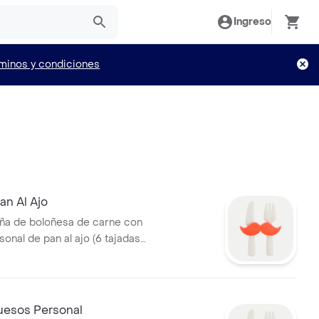
Ingreso
minos y condiciones
an Al Ajo
aña de boloñesa de carne con
onal de pan al ajo (6 tajadas)
uesos Personal