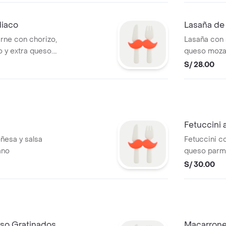
diaco
Lasaña de
rne con chorizo,
Lasaña con 
o y extra queso.
queso mozar
S/ 28.00
Fetuccini 
oñesa y salsa
Fetuccini c
ano
queso par
S/ 30.00
so Gratinados
Macarrones