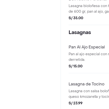
Lasagna bioloñesa con 
de 600 gr, pan al ajo, 
a elección.
S/ 35.00
Lasagnas
Pan Al Ajo Especial
Pan al ajo especial con 
derretida.
S/ 15.00
Lasagna de Tocino
Lasagna con salsa boloñ
queso kmozarella y toci
550 gr.
S/ 23.99