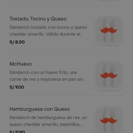
12 p.m. o sujeto a stock. Imagen
referencial.
Tostado, Tocino y Queso
Sándwich tostado con tocino y queso
cheddar amarillo. Válido durante el
mes. Imagenes referenciales. Stock:
S/ 8.00
3,000 unds.
McHuevo
Sándwich con un huevo frito, una
carne de res y mayonesa en pan sin
ajonjolí. Producto válido hasta las 12
S/ 9.00
p.m. o sujeto a stock. Imagen
referencial.
Hamburguesa con Queso
Sándwich de hamburguesa de res, un
queso cheddar amarillo, pepinillos,
mostaza, ketchup, cebolla fresca en
S/ 11.90