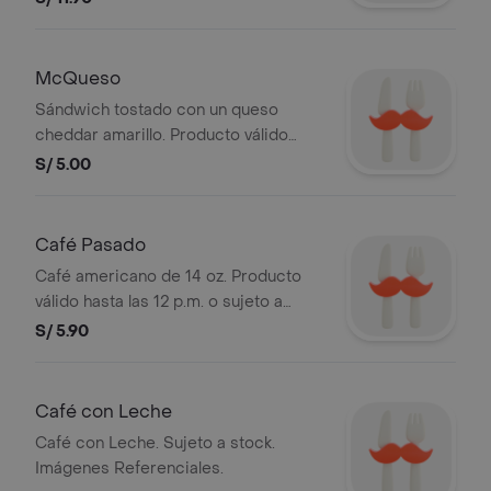
pan sin ajonjolí. Imagen referencial.
McQueso
Sándwich tostado con un queso
cheddar amarillo. Producto válido
hasta las 12 p.m. o sujeto a stock.
S/ 5.00
Imagen referencial.
Café Pasado
Café americano de 14 oz. Producto
válido hasta las 12 p.m. o sujeto a
stock. Imagen referencial.
S/ 5.90
Café con Leche
Café con Leche. Sujeto a stock.
Imágenes Referenciales.