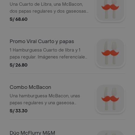
referenciales.
Una Cuarto de Libra, una McBacon,
dos papas regulares y dos gaseosas
medianas. Válido este mes. Stock:
S/ 68.60
3,000 unds. Las bebidas incluyen
hielo. Imágenes referenciales.
Promo Viral Cuarto y papas
1 Hamburguesa Cuarto de libra y 1
papa regular. Imágenes referenciales.
Stock: 3,000 unds. Válido hoy.
S/ 26.80
Combo McBacon
Una hamburguesa McBacon, unas
papas regulares y una gaseosa
mediana. Válido durante el mes.
S/ 33.30
Imagenes referenciales. Stock: 3,000
unds.
Dúo McFlurry M&M