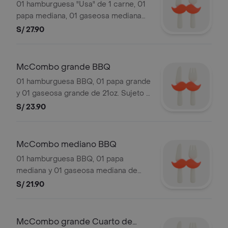
01 hamburguesa "Usa" de 1 carne, 01
papa mediana, 01 gaseosa mediana
de 16oz. Sujeto a stock de local. Las
S/ 27.90
gaseosas incluyen hielo. Detalle del
sándwich en "Hamburguesas".
Imágenes referenciales.
McCombo grande BBQ
01 hamburguesa BBQ, 01 papa grande
y 01 gaseosa grande de 21oz. Sujeto a
stock de local. Las gaseosas incluyen
S/ 23.90
hielo. Válido solo hoy. Imágenes
referenciales.
McCombo mediano BBQ
01 hamburguesa BBQ, 01 papa
mediana y 01 gaseosa mediana de
16oz. Sujeto a stock de local. Las
S/ 21.90
gaseosas incluyen hielo. Válido solo
hoy. Detalle del sándwich en
"Hamburguesas". Imágenes
McCombo grande Cuarto de