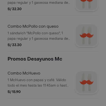
papa regular y 1 gaseosa mediana de
16 oz. Válido en horario especial.
S/ 32.30
Imágenes referenciales. Stock: 3,000
unds.
Combo McPollo con queso
1 sándwich "McPollo con queso", 1
papa regular y 1 gaseosa mediana de
16 oz. Válido en horario especial.
S/ 33.30
Imágenes referenciales. Stock: 3,000
unds.
Promos Desayunos Mc
Combo McHuevo
1 McHuevo con papas y café. Válido
todo el mes hasta las 11:45am o hasta
agotar stock de 3000 unidades.
S/ 15.90
Imagen referencial.