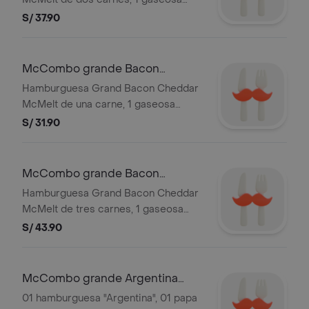
grande 21 oz sabor a elección y 1
S/ 37.90
papas grandes. Imagen referencial.
McCombo grande Bacon
Cheddar McMelt 1 Carne
Hamburguesa Grand Bacon Cheddar
McMelt de una carne, 1 gaseosa
grande 21 oz sabor a elección y 1
S/ 31.90
papas grandes. Imagen referencial.
McCombo grande Bacon
Cheddar McMelt Triple
Hamburguesa Grand Bacon Cheddar
McMelt de tres carnes, 1 gaseosa
grande 21 oz sabor a elección y 1
S/ 43.90
papas grandes. Imagen referencial.
McCombo grande Argentina
doble
01 hamburguesa "Argentina", 01 papa