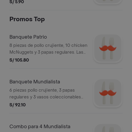
S/ 5.90
Promos Top
Banquete Patrio
8 piezas de pollo crujiente, 10 chicken
McNuggets y 3 papas regulares. Las
piezas de pollo son aleatorias. Sujeto
S/ 105.80
a stock de local. Válida hasta el 31 de
julio. Stock: 2,000 unds total país.
Imágenes referenciales.
Banquete Mundialista
6 piezas pollo crujiente, 3 papas
regulares y 3 vasos coleccionables
de FIFA de modelo aleatorio. Las
S/ 92.10
piezas de pollo y vasos
coleccionables FIFA son aleatorias. El
vaso coleccionable no tiene
Combo para 4 Mundialista
posibilidad de cambio. Sujeto a stock