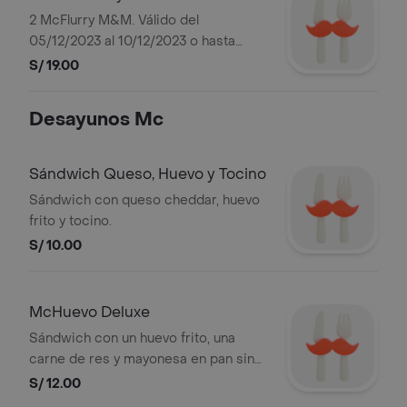
2 McFlurry M&M. Válido del
05/12/2023 al 10/12/2023 o hasta
agotar stock de 3000 unidades.
S/ 19.00
Imagen referencial.
Desayunos Mc
Sándwich Queso, Huevo y Tocino
Sándwich con queso cheddar, huevo
frito y tocino.
S/ 10.00
McHuevo Deluxe
Sándwich con un huevo frito, una
carne de res y mayonesa en pan sin
ajonjolí.
S/ 12.00