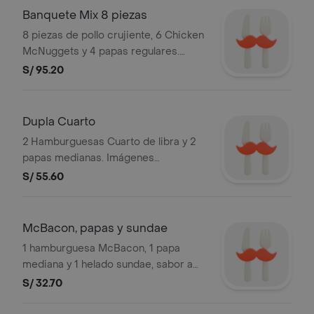
Banquete Mix 8 piezas
8 piezas de pollo crujiente, 6 Chicken
McNuggets y 4 papas regulares.
Piezas de pollo son aleatorias. Válido
S/ 95.20
durante el mes. Stock: 3,000 unds.
Imágenes referenciales.
Dupla Cuarto
2 Hamburguesas Cuarto de libra y 2
papas medianas. Imágenes
referenciales. Stock: 3,000 unds.
S/ 55.60
Válido durante el mes.
McBacon, papas y sundae
1 hamburguesa McBacon, 1 papa
mediana y 1 helado sundae, sabor a
elección, base vainilla. Imágenes
S/ 32.70
referenciales. Stock: 3,000 unds.
Válido durante el mes.