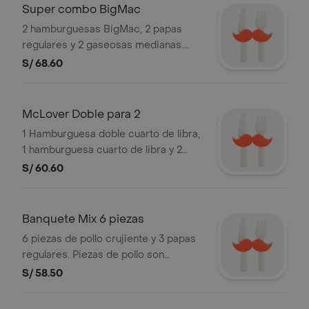
Super combo BigMac
2 hamburguesas BigMac, 2 papas
regulares y 2 gaseosas medianas.
Imágenes referenciales. Stock: 3,000
S/ 68.60
unds. Válido durante el mes.
McLover Doble para 2
1 Hamburguesa doble cuarto de libra,
1 hamburguesa cuarto de libra y 2
papas medianas. Imágenes
S/ 60.60
referenciales. Stock: 3,000 unds.
Válido durante el mes.
Banquete Mix 6 piezas
6 piezas de pollo crujiente y 3 papas
regulares. Piezas de pollo son
aleatorias. Válido durante el mes.
S/ 58.50
Stock: 3,000 unds. Imágenes
referenciales.