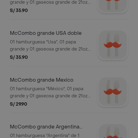
grande y 01 gaseosa grande de 21oz.
Sujeto a stock de local. Las gaseosas
S/ 35.90
incluyen hielo. Detalle del sándwich en
"Hamburguesas". Imágenes
referenciales.
McCombo grande USA doble
01 hamburguesa "Usa", 01 papa
grande y 01 gaseosa grande de 21oz.
Sujeto a stock de local. Las gaseosas
S/ 35.90
incluyen hielo. Detalle del sándwich en
"Hamburguesas". Imágenes
referenciales.
McCombo grande Mexico
01 hamburguesa "México", 01 papa
grande y 01 gaseosa grande de 21oz.
Sujeto a stock de local. Las gaseosas
S/ 29.90
incluyen hielo. Detalle del sándwich en
"Hamburguesas". Imágenes
referenciales.
McCombo grande Argentina
simple
01 hamburguesa "Argentina" de 1