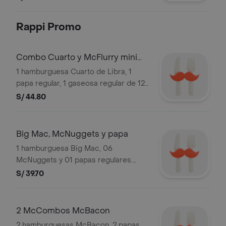
3,000 unds. Válido durante el mes.
Rappi Promo
Combo Cuarto y McFlurry mini
MM
1 hamburguesa Cuarto de Libra, 1
papa regular, 1 gaseosa regular de 12
oz y un helado McFlurry mini M&M de
S/ 44.80
base vainilla y topping manjar. Las
gaseosas incluyen hielo. Válida hoy.
Stock: 2,000 unds total país. Ver
Big Mac, McNuggets y papa
detalle de producto en
1 hamburguesa Big Mac, 06
"Hamburguesas" y "Postres".
McNuggets y 01 papas regulares.
Imágenes referenciales.
Válida solo hoy. Stock: 2,000 unds
S/ 39.70
total país. Ver detalle de producto en
"Hamburguesas". Imágenes
referenciales.
2 McCombos McBacon
2 hamburguesas McBacon, 2 papas