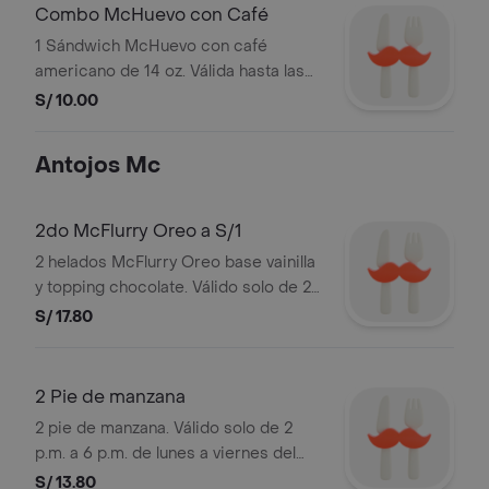
Combo McHuevo con Café
1 Sándwich McHuevo con café
americano de 14 oz. Válida hasta las
11.45 a.m. durante el mes o hasta
S/ 10.00
agotar stock de 2 mil uds. Máximo 3
promociones por cliente. imagen
Antojos Mc
referencial. ver composición de
productos en "Desayunos Mc".
2do McFlurry Oreo a S/1
2 helados McFlurry Oreo base vainilla
y topping chocolate. Válido solo de 2
p.m. a 6 p.m. de lunes a viernes del
S/ 17.80
mes. Imágenes referenciales. Stock:
3,000 unds. Válido durante el mes.
2 Pie de manzana
2 pie de manzana. Válido solo de 2
p.m. a 6 p.m. de lunes a viernes del
mes. Imágenes referenciales. Stock:
S/ 13.80