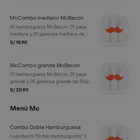
incluyen hielo. Válido solo hoy.
Imágenes referenciales.
McCombo mediano McBacon
01 hamburguesa McBacon, 01 papa
mediana y 01 gaseosa mediana de
16oz. Sujeto a stock de local. Las
S/ 18.90
gaseosas incluyen hielo. Válido solo
hoy. Imágenes referenciales.
McCombo grande McBacon
01 hamburguesa McBacon, 01 papa
grande y 01 gaseosa grande de 21oz.
Sujeto a stock de local. Las gaseosas
S/ 20.90
incluyen hielo. Válido solo hoy.
Imágenes referenciales.
Menú Mc
Combo Doble Hamburguesa
1 sándwich "Doble Hamburguesa", 1