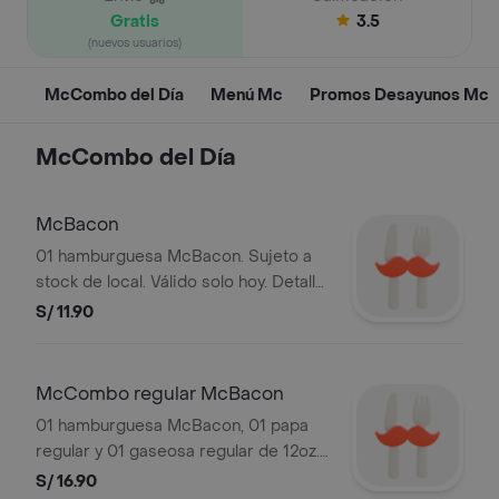
Gratis
3.5
(nuevos usuarios)
McCombo del Día
Menú Mc
Promos Desayunos Mc
McCombo del Día
McBacon
01 hamburguesa McBacon. Sujeto a
stock de local. Válido solo hoy. Detalle
del sándwich en "Hamburguesas".
S/ 11.90
Imágenes referenciales.
McCombo regular McBacon
01 hamburguesa McBacon, 01 papa
regular y 01 gaseosa regular de 12oz.
Sujeto a stock de local. Las gaseosas
S/ 16.90