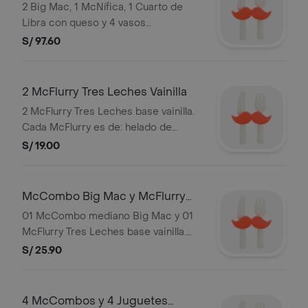
2 Big Mac, 1 McNífica, 1 Cuarto de
de local. Válida hoy. Stock: 2,000 unds
Libra con queso y 4 vasos
total país. Imágenes referenciales.
coleccionables de FIFA de modelo
S/ 97.60
aleatorio. Los vasos coleccionables
FIFA son aleatorios y no tiene
posibilidad de cambio. Sujeto a stock
2 McFlurry Tres Leches Vainilla
de local. Válida hoy. Stock: 2,000 unds
2 McFlurry Tres Leches base vainilla.
total país. Imágenes referenciales.
Cada McFlurry es de: helado de
vainilla, keke de vainilla triturado,
S/ 19.00
cobertura líquida sabor a leche
condensada, cobertura líquida sabor
a manjar y canela en polvo.Tamaño
McCombo Big Mac y McFlurry
personal. Válido hoy. Sujeto a stock:
Tres Leches
01 McCombo mediano Big Mac y 01
5mil uds país. Imagen referencial.
McFlurry Tres Leches base vainilla.
McFlurry es de: helado de vainilla,
S/ 25.90
keke de vainilla triturado, cobertura
líquida sabor a leche condensada,
cobertura líquida sabor a manjar y
4 McCombos y 4 Juguetes