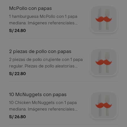
McPollo con papas
1 hamburguesa McPollo con 1 papa
mediana. Imágenes referenciales.
Stock: 3,000 unds. Válido durante el
S/ 24.80
mes.
2 piezas de pollo con papas
2 piezas de pollo crujiente con 1 papa
regular. Piezas de pollo aleatorias.
Imágenes referenciales. Stock: 3,000
S/ 22.80
unds. Válido durante el mes.
10 McNuggets con papas
10 Chicken McNuggets con 1 papa
mediana. Imágenes referenciales.
Stock: 3,000 unds. Válido durante el
S/ 26.80
mes.