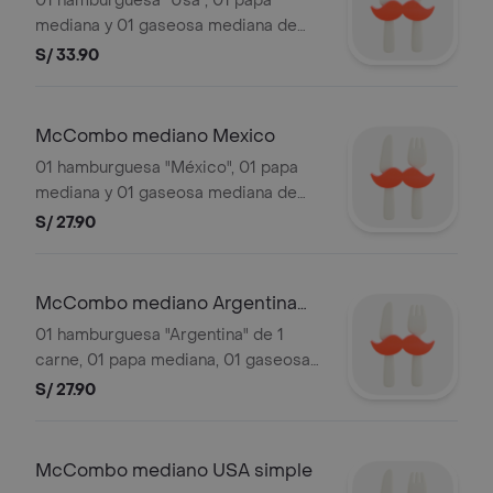
01 hamburguesa "Usa", 01 papa
mediana y 01 gaseosa mediana de
16oz. Sujeto a stock de local. Las
S/ 33.90
gaseosas incluyen hielo. Detalle del
sándwich en "Hamburguesas".
Imágenes referenciales.
McCombo mediano Mexico
01 hamburguesa "México", 01 papa
mediana y 01 gaseosa mediana de
16oz. Sujeto a stock de local. Las
S/ 27.90
gaseosas incluyen hielo. Detalle del
sándwich en "Hamburguesas".
Imágenes referenciales.
McCombo mediano Argentina
simple
01 hamburguesa "Argentina" de 1
carne, 01 papa mediana, 01 gaseosa
mediana de 16oz. Sujeto a stock de
S/ 27.90
local. Las gaseosas incluyen hielo.
Detalle del sándwich en
"Hamburguesas". Imágenes
McCombo mediano USA simple
referenciales.