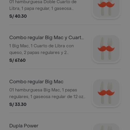
01 hamburguesa Doble Cuarto de
Libra, 1 papa regular, 1 gaseosa
mediana de 16 oz. La gaseosa viene
S/ 40.30
con hielo. Válida hoy. Stock: 3,000
unds.Ver detalle de producto en
"Hamburguesas". Imágenes
Combo regular Big Mac y Cuarto
referenciales.
de Libra
1 Big Mac, 1 Cuarto de Libra con
queso, 2 papas regulares y 2
gaseosas regulares de 12 oz. La
S/ 67.60
gaseosa viene con hielo. Válida
durante todo el mes. Stock: 3,000
unds.Ver detalle de producto en
Combo regular Big Mac
"Hamburguesas". Imagenes
01 hamburguesa Big Mac, 1 papas
referenciales.
regulares, 1 gaseosa regular de 12 oz.
La gaseosa viene con hielo. Válida
S/ 33.30
durante todo el mes. Stock: 3,000
unds.Ver detalle de producto en
"Hamburguesas". Imagenes
Dupla Power