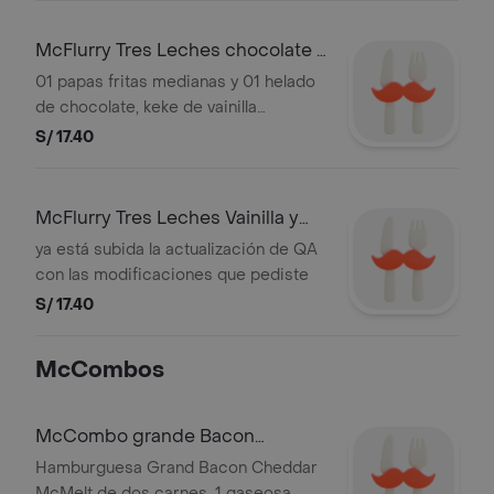
referenciales.
McFlurry Tres Leches chocolate y
papas
01 papas fritas medianas y 01 helado
de chocolate, keke de vainilla
triturado, cobertura líquida sabor a
S/ 17.40
leche condensada, cobertura líquida
sabor a chocolate y canela en
polvo.Tamaño personal. Imagen
McFlurry Tres Leches Vainilla y
referencial.
papas
ya está subida la actualización de QA
con las modificaciones que pediste
S/ 17.40
McCombos
McCombo grande Bacon
Cheddar McMelt Doble
Hamburguesa Grand Bacon Cheddar
McMelt de dos carnes, 1 gaseosa