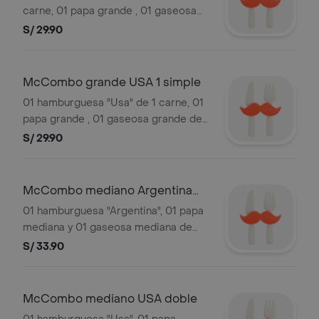
carne, 01 papa grande , 01 gaseosa
grande de 21oz. Sujeto a stock de
S/ 29.90
local. Las gaseosas incluyen hielo.
Detalle del sándwich en
"Hamburguesas". Imágenes
McCombo grande USA 1 simple
referenciales.
01 hamburguesa "Usa" de 1 carne, 01
papa grande , 01 gaseosa grande de
21oz. Sujeto a stock de local. Las
S/ 29.90
gaseosas incluyen hielo. Detalle del
sándwich en "Hamburguesas".
Imágenes referenciales.
McCombo mediano Argentina
doble
01 hamburguesa "Argentina", 01 papa
mediana y 01 gaseosa mediana de
16oz. Sujeto a stock de local. Las
S/ 33.90
gaseosas incluyen hielo. Detalle del
sándwich en "Hamburguesas".
Imágenes referenciales.
McCombo mediano USA doble