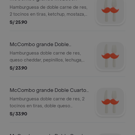
Hamburguesa de doble carne de res,
2 tocinos en tiras, ketchup, mostaza,
cebolla, queso cheddar en pan con
S/ 25.90
ajonjolí; con 1 papas grandes y 1
gaseosa grande 21 oz, a elección.
Imagen referencial.
McCombo grande Doble
Hamburguesa con queso
Hamburguesa doble carne de res,
queso cheddar, pepinillos, lechuga,
pan en centro, salsa Big Mac en pan
S/ 23.90
con ajonjolí; con 1 papas grandes y 1
gaseosa grande 21 oz, a elección.
Imagen referencial.
McCombo grande Doble Cuarto
de Libra Bacon
Hamburguesa doble carne de res, 2
tocinos en tiras, doble queso
cheddar, pepinillos, mostaza, ketchup,
S/ 33.90
cebolla fresca en pan con ajonjolí; con
1 papas grandes y 1 gaseosa grande
21 oz, a elección. Imagen referencial.