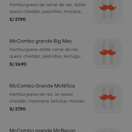
referenciales.
Libra con Queso
Hamburguesa de carne de res, doble
queso cheddar, pepinillos, mostaza,
ketchup, cebolla fresca en pan con
S/ 27.90
ajonjolí; con 1 papas grandes y 1
gaseosa grande 21 oz, a elección.
Imagen referencial.
McCombo grande Big Mac
Hamburguesa doble carne de res,
queso cheddar, pepinillos, lechuga,
pan en centro, salsa Big Mac en pan
S/ 26.90
con ajonjolí; con 1 papas grandes y 1
gaseosa grande de 21 oz, a elección.
Imagen referencial.
McCombo Grande McNifica
Hamburguesa de res, un queso
cheddar, mayonesa, ketchup, mostaza,
tomate, lechuga y cebolla fresca en
S/ 27.90
pan con ajonjolí; con 1 papas grandes
y 1 gaseosa grande 21 oz, a elección.
Imagen referencial.
McCombo grande McBacon