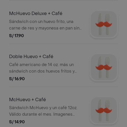
McHuevo Deluxe + Café
Sándwich con un huevo frito, una
carne de res y mayonesa en pan sin
ajonjolí. y un café de 14 oz.
S/ 17.90
Doble Huevo + Café
Café americano de 14 oz. más un
sándwich con dos huevos fritos y
doble queso cheddar amarillo en pan
S/ 16.90
sin ajonjolí. Producto válido hasta las
11:45 a.m. o sujeto a stock. Imagen
referencial.
McHuevo + Café
Sándwich McHuevo y un café 12oz.
Válido durante el mes. Imagenes
referenciales. Stock: 3,000 unds.
S/ 14.90