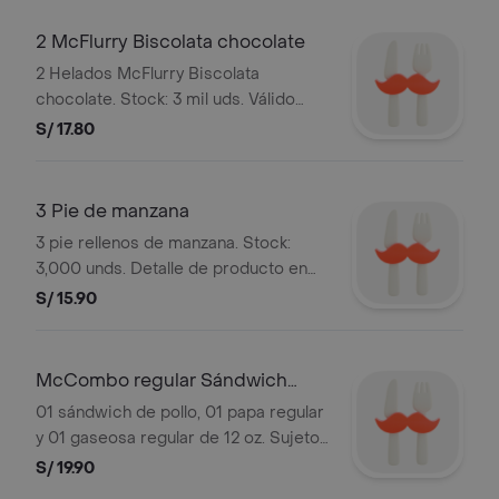
2 McFlurry Biscolata chocolate
2 Helados McFlurry Biscolata
chocolate. Stock: 3 mil uds. Válido
todo el mes. Tamaño personal. Imagen
S/ 17.80
referencial.
3 Pie de manzana
3 pie rellenos de manzana. Stock:
3,000 unds. Detalle de producto en
sección "Postres". Imagenes
S/ 15.90
referenciales.
McCombo regular Sándwich
Pollo con Queso
01 sándwich de pollo, 01 papa regular
y 01 gaseosa regular de 12 oz. Sujeto
a stock de local. Las gaseosas
S/ 19.90
incluyen hielo. Imágenes