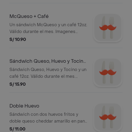
McQueso + Café
Un sándwich McQueso y un café 12oz.
Válido durante el mes. Imagenes
referenciales. Stock: 3,000 unds.
S/ 10.90
Sándwich Queso, Huevo y Tocino
+ Café
Sándwich Queso, Huevo y Tocino y un
café 12oz. Válido durante el mes.
Imagenes referenciales. Stock: 3,000
S/ 15.90
unds.
Doble Huevo
Sándwich con dos huevos fritos y
doble queso cheddar amarillo en pan
sin ajonjolí. Producto válido hasta las
S/ 11.00