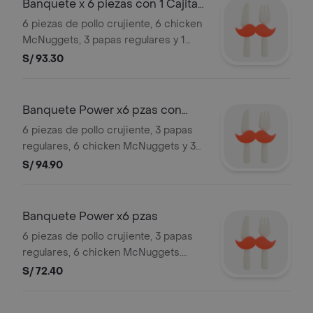
Banquete x 6 piezas con 1 Cajita
de pollo y los juguetes son aleatorios
Feliz
6 piezas de pollo crujiente, 6 chicken
y sujetos a stock. Válido durante el
McNuggets, 3 papas regulares y 1
mes. Ver composición de productos
Cajita Feliz a elección entre:
S/ 93.30
en sección "Cajita Feliz".
hamburguesa, 4 nuggets, 1 pieza de
pollo o McFiesta Jr. Sujeto a stock
disponible en tienda. Las piezas de
Banquete Power x6 pzas con
pollo y los juguetes son aleatorios y
gaseosas
6 piezas de pollo crujiente, 3 papas
sujetos a stock. Válido durante el mes.
regulares, 6 chicken McNuggets y 3
Ver composición de productos en
gaseosas regulares. Las gaseosas
S/ 94.90
sección "Cajita Feliz".
vienen con hielo. Piezas de pollo
aleatorias. Sujeto a stock en local.
Imágenes referenciales.
Banquete Power x6 pzas
6 piezas de pollo crujiente, 3 papas
regulares, 6 chicken McNuggets.
Piezas de pollo aleatorias. Sujeto a
S/ 72.40
stock en local. Imágenes
referenciales.