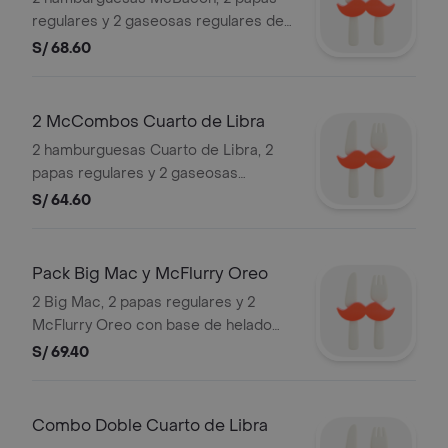
regulares y 2 gaseosas regulares de
12 oz. Las gaseosas incluyen hielo.
S/ 68.60
Válida hoy. Stock: 2,000 unds total
país.Ver detalle de producto en
"Hamburguesas". Imágenes
2 McCombos Cuarto de Libra
referenciales.
2 hamburguesas Cuarto de Libra, 2
papas regulares y 2 gaseosas
regulares de 12 oz. Las gaseosas
S/ 64.60
incluyen hielo. Válida hoy. Stock: 2,000
unds total país.Ver detalle de
producto en "Hamburguesas".
Pack Big Mac y McFlurry Oreo
Imágenes referenciales.
2 Big Mac, 2 papas regulares y 2
McFlurry Oreo con base de helado
vainilla. Válida hoy. Stock: 3,000
S/ 69.40
unds.Ver detalle de producto en
"Hamburguesas" y "Postres".
Imágenes referenciales.
Combo Doble Cuarto de Libra