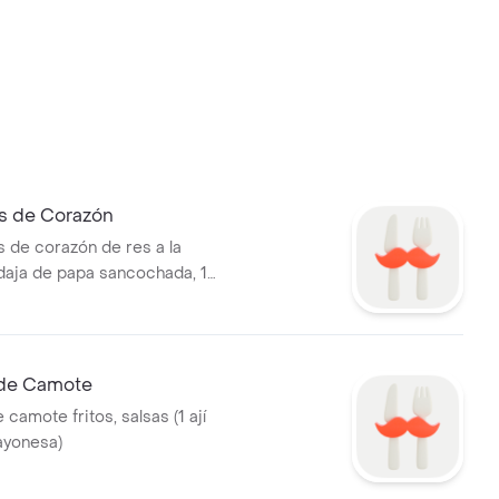
s de Corazón
s de corazón de res a la
rodaja de papa sancochada, 1
clo, salsas (1 ají pollero, 1
de Camote
camote fritos, salsas (1 ají
mayonesa)