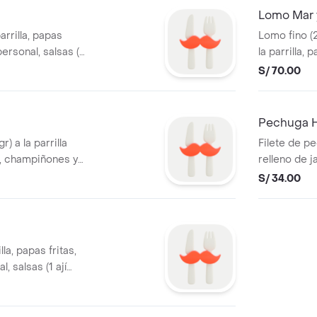
Lomo Mar y
arrilla, papas
Lomo fino (2
ersonal, salsas (1
la parrilla,
 vinagreta).
personal, sa
S/ 70.00
1 vinagreta).
Pechuga 
) a la parrilla
Filete de pe
o, champiñones y
relleno de 
fritas, ensalada
papas fritas
S/ 34.00
 ají pollero, 1
salsas (1 ají
vinagreta).
lla, papas fritas,
, salsas (1 ají
nagreta).