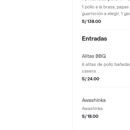
1 pollo a la brasa, papas f
guarnición a elegir, 1 ga
(4 ají pollero, 4 mayones
S/ 138.00
Entradas
Alitas BBQ
6 alitas de pollo bañad
casera.
S/ 24.00
Awashinka
Awashinka
S/ 18.00