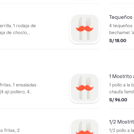
Tequeños 
arrilla, 1 rodaja de
4 tequeños 
ja de choclo,
bechamel. 
ayonesa).
S/ 18.00
1 Mostrito 
 fritas, 1 ensaladas
1 pollo a la 
(4 ají pollero, 4
chaufa famili
mayonesa).
S/ 96.00
1/2 Mostrit
s fritas, 2
1/2 pollo a l