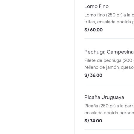
Lomo Fino
Lomo fino (250 gr) a la p
fritas, ensalada cocida p
ají pollero, 1 mayonesa, 1
S/ 60.00
Pechuga Campesina
Filete de pechuga (200 gr
relleno de jamón, ques
tocino. Viene con papas 
S/ 36.00
cocida personal, salsas (1
mayonesa, 1 vinagreta).
Picaña Uruguaya
Picaña (250 gr) a la parri
ensalada cocida personal
pollero, 1 mayonesa, 1 vi
S/ 74.00