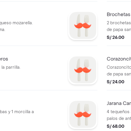
Brochetas 
 queso mozarella.
2 brochetas 
na.
de papa san
salsas (1 ají
S/ 26.00
eros
Corazoncit
a parrilla.
Corazoncitos
de papa san
salsas (1 ají
S/ 24.00
Jarana Ca
rbas y 1 morcilla a
4 tequeños 
palos de ant
huancaína, 
S/ 68.00