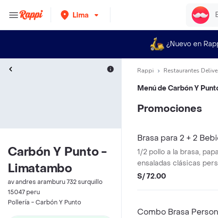
Lima
¿Nuevo en Rap
Rappi
Restaurantes Delive
Menú de
Carbón Y Punt
Promociones
Brasa para 2 + 2 Beb
Carbón Y Punto -
1/2 pollo a la brasa, papa
ensaladas clásicas pers
Limatambo
salsas (2 ají pollero, 2 
S/ 72.00
av andres aramburu 732 surquillo
vinagreta).
15047 peru
Pollería - Carbón Y Punto
Combo Brasa Persona