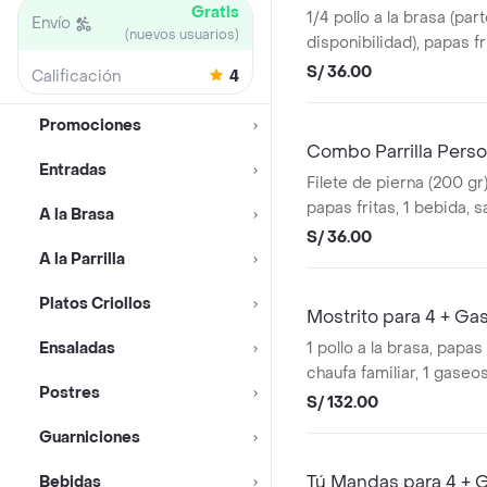
Gratis
1/4 pollo a la brasa (par
Envío
(nuevos usuarios)
disponibilidad), papas fr
salsas (1 ají pollero, 1 m
S/ 36.00
Calificación
4
Observación: no viene c
Promociones
Combo Parrilla Perso
Entradas
Filete de pierna (200 gr) 
papas fritas, 1 bebida, sa
A la Brasa
1 mayonesa). Observaci
S/ 36.00
ensalada.
A la Parrilla
Platos Criollos
Mostrito para 4 + Gas
Ensaladas
1 pollo a la brasa, papas 
chaufa familiar, 1 gaseosa
Postres
ají pollero, 4 mayonesa).
S/ 132.00
Guarniciones
Tú Mandas para 4 + G
Bebidas