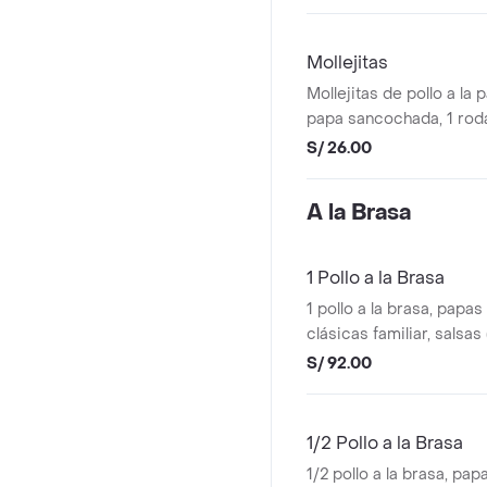
Mollejitas
Mollejitas de pollo a la p
papa sancochada, 1 roda
salsas (1 ají pollero, 1 m
S/ 26.00
A la Brasa
1 Pollo a la Brasa
1 pollo a la brasa, papas
clásicas familiar, salsas 
mayonesa, 4 vinagreta)
S/ 92.00
1/2 Pollo a la Brasa
1/2 pollo a la brasa, papa