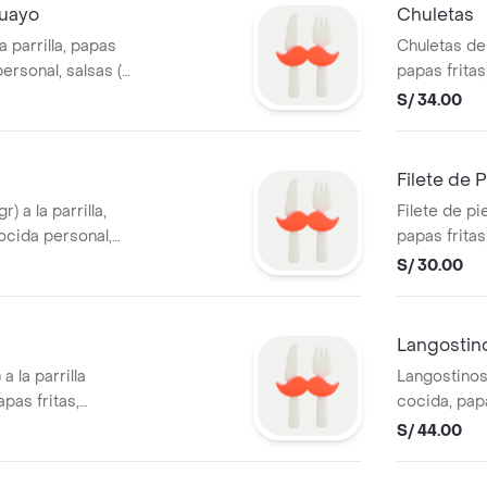
guayo
Chuletas
a parrilla, papas
Chuletas de 
ersonal, salsas (1
papas fritas
 vinagreta).
salsas (1 ají
S/ 34.00
vinagreta).
Filete de 
) a la parrilla,
Filete de pie
ocida personal,
papas fritas
ayonesa, 1
salsas (1 ají
S/ 30.00
vinagreta).
Langostinos
a la parrilla
Langostinos 
pas fritas,
cocida, papas
, salsas (1 ají
mayonesa, 1
S/ 44.00
nagreta).