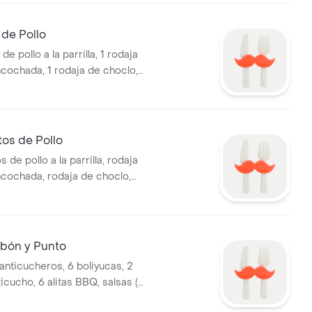
de Pollo
de pollo a la parrilla, 1 rodaja
cochada, 1 rodaja de choclo,
 pollero, 1 mayonesa).
os de Pollo
 de pollo a la parrilla, rodaja
cochada, rodaja de choclo,
 pollero, 1 mayonesa).
rbón y Punto
anticucheros, 6 boliyucas, 2
icucho, 6 alitas BBQ, salsas (1
1 mayonesa BBQ).