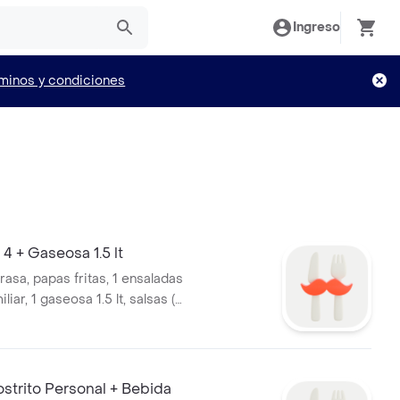
Ingreso
minos y condiciones
 4 + Gaseosa 1.5 lt
 brasa, papas fritas, 1 ensaladas
liar, 1 gaseosa 1.5 lt, salsas (4
 4 mayonesa, 4 vinagreta)
trito Personal + Bebida