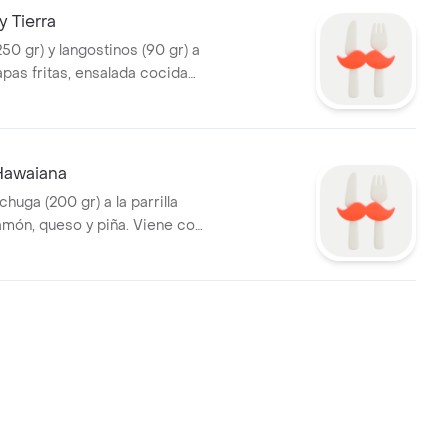
 Tierra
50 gr) y langostinos (90 gr) a
 papas fritas, ensalada cocida
lsas (1 ají pollero, 1 mayonesa,
Hawaiana
chuga (200 gr) a la parrilla
jamón, queso y piña. Viene con
, ensalada cocida personal,
 pollero, 1 mayonesa, 1