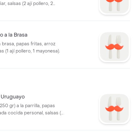
ar, salsas (2 ají pollero, 2
o a la Brasa
a brasa, papas fritas, arroz
as (1 ají pollero, 1 mayonesa).
 Uruguayo
250 gr) a la parrilla, papas
lada cocida personal, salsas (1
1 mayonesa, 1 vinagreta).