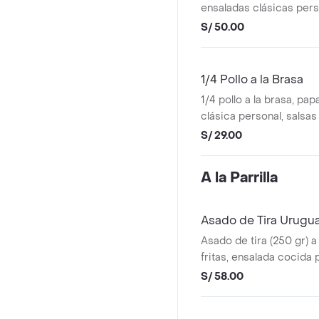
ensaladas clásicas pers
ají pollero, 2 mayonesa, 
S/ 50.00
1/4 Pollo a la Brasa
1/4 pollo a la brasa, pap
clásica personal, salsas (
mayonesa, 1 vinagreta).
S/ 29.00
A la Parrilla
Asado de Tira Urugu
Asado de tira (250 gr) a 
fritas, ensalada cocida p
ají pollero, 1 mayonesa, 1
S/ 58.00