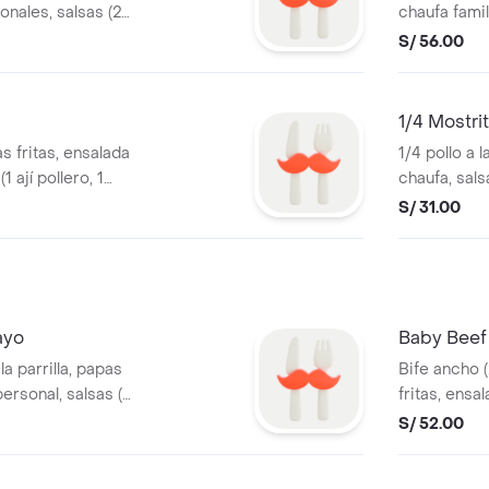
onales, salsas (2
chaufa famili
2 vinagreta).
mayonesa).
S/ 56.00
1/4 Mostrit
as fritas, ensalada
1/4 pollo a l
1 ají pollero, 1
chaufa, sals
S/ 31.00
ayo
Baby Beef
la parrilla, papas
Bife ancho (
ersonal, salsas (1
fritas, ensa
 vinagreta).
ají pollero, 
S/ 52.00