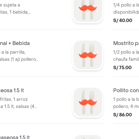
te sujeta a
1/4 pollo a 
itas, 1 bebida,
disponibilid
ayonesa).
1 bebida, sal
S/ 40.00
on ensalada.
nal + Bebida
Mostrito p
a la parrilla,
1/2 pollo a l
lsas (1 ají pollero,
chaufa famili
ón: no viene con
pollero, 2 m
S/ 75.00
eosa 1.5 lt
Pollito co
fritas, 1 arroz
1 pollo a la 
 1.5 lt, salsas (4
pollero, 4 m
S/ 86.00
aseosa 1.5 lt