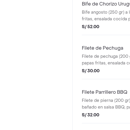
Bife de Chorizo Uru
Bife angosto (250 gr) a l
fritas, ensalada cocida p
ají pollero, 1 mayonesa, 1
S/ 52.00
Filete de Pechuga
Filete de pechuga (200 gr
papas fritas, ensalada c
salsas (1 ají pollero, 1 m
S/ 30.00
vinagreta).
Filete Parrillero BBQ
Filete de pierna (200 gr) 
bañado en salsa BBQ, pa
ensalada cocida personal
S/ 32.00
pollero, 1 mayonesa, 1 vi