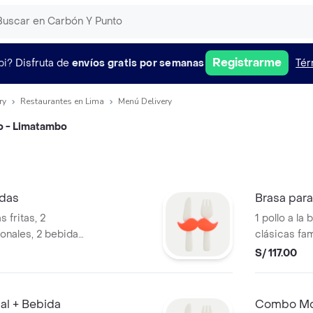
Registrarme
pi?
Disfruta de
envíos gratis por semanas
Tér
ry
Restaurantes en Lima
Menú Delivery
o - Limatambo
idas
Brasa para
s fritas, 2
1 pollo a la
onales, 2 bebidas,
clásicas fami
mayonesa, 2
ají pollero,
S/ 117.00
l + Bebida
Combo Mos