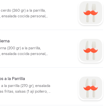
cerdo (260 gr) a la parrilla,
, ensalada cocida personal,
 pollero, 1 mayonesa, 1
Pierna
rna (200 gr) a la parrilla,
, ensalada cocida personal,
 pollero, 1 mayonesa, 1
 a la Parrilla
a la parrilla (270 gr), ensalada
 fritas, salsas (1 ají pollero, 1
 vinagreta)