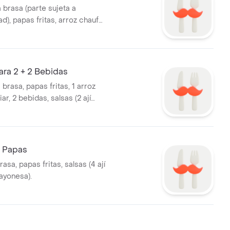
la brasa (parte sujeta a
ad), papas fritas, arroz chaufa,
sas (1 ají pollero, 1 mayonesa).
ara 2 + 2 Bebidas
a brasa, papas fritas, 1 arroz
ar, 2 bebidas, salsas (2 ají
ayonesa).
n Papas
brasa, papas fritas, salsas (4 ají
ayonesa).