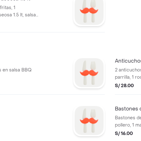
ritas, 1
seosa 1.5 lt, salsas
a)
Anticucho
as en salsa BBQ
2 anticucho
parrilla, 1 
rodaja de cho
S/ 28.00
mayonesa).
Bastones 
Bastones de 
pollero, 1 
S/ 16.00