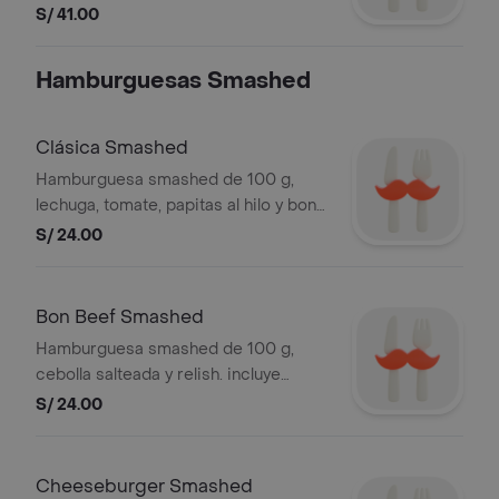
caramelizada, pickles, lechuga,
S/ 41.00
tomate y salsa golf 2.0. incluye
ketchup y mayonesa en sachet
Hamburguesas Smashed
Clásica Smashed
Hamburguesa smashed de 100 g,
lechuga, tomate, papitas al hilo y bon
mayo. incluye ketchup y mayonesa en
S/ 24.00
sachet
Bon Beef Smashed
Hamburguesa smashed de 100 g,
cebolla salteada y relish. incluye
ketchup y mayonesa en sachet
S/ 24.00
Cheeseburger Smashed