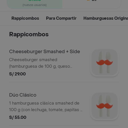
(nuevos usuarios)
Rappicombos
Para Compartir
Hamburguesas Origin
Rappicombos
Cheeseburger Smashed + Side
Cheeseburger smashed
(hamburguesa de 100 g, queso
cheddar, lechuga y tomate) + side a
S/ 29.00
elección. Incluye ketchup y mayonesa
en sachet.
Dúo Clásico
1 hamburguesa clásica smashed de
100 g (con lechuga, tomate, papitas al
hilo y bon mayo) + 1 hamburguesa bon
S/ 55.00
beef smashed de 100 g (con cebolla