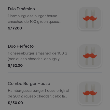
salteada y relish). incluye ketchup y
mayonesa en sachet
Dúo Dinámico
1 hamburguesa burger house
smashed de 100 g (con queso
cheddar, cebolla caramelizada y salsa
S/ 79.00
secreta) + 1 hamburguesa bon beef
smashed de 100 g (con cebolla
salteada y relish) + 2 sides + 2
Dúo Perfecto
bebidas. incluye ketchup y mayonesa
1 cheeseburger smashed de 100 g
en sachet
(con queso cheddar, lechuga y
tomate) + 1 hamburguesa bon beef
S/ 52.00
smashed de 100 g (con cebolla
salteada y relish) + 1 side a elección.
incluye ketchup y mayonesa en sachet
Combo Burger House
Hamburguesa burger house original
de 200 g (queso cheddar, cebolla
glaseada y salsa secreta) + side a
S/ 50.00
elección + gaseosa 300ml. Incluye