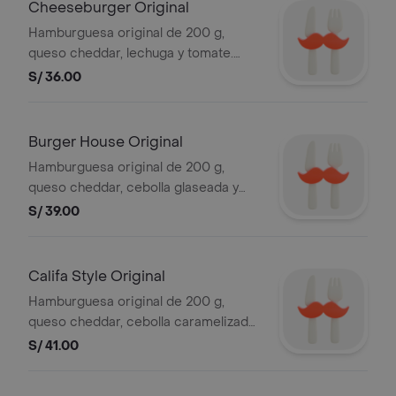
Cheeseburger Original
Hamburguesa original de 200 g,
queso cheddar, lechuga y tomate.
incluye ketchup y mayonesa en sachet
S/ 36.00
Burger House Original
Hamburguesa original de 200 g,
queso cheddar, cebolla glaseada y
salsa secreta. incluye ketchup y
S/ 39.00
mayonesa en sachet
Califa Style Original
Hamburguesa original de 200 g,
queso cheddar, cebolla caramelizada,
pickles, lechuga, tomate y salsa golf
S/ 41.00
2.0. incluye ketchup y mayonesa en
sachet