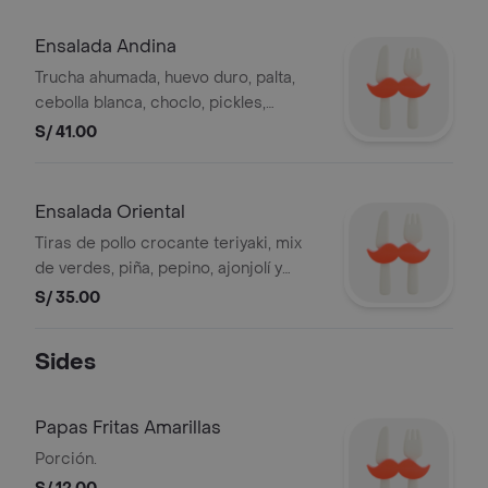
Ensalada Andina
Trucha ahumada, huevo duro, palta,
cebolla blanca, choclo, pickles,
rabanito y mix de verdes. vinagreta de
S/ 41.00
mayonesa
Ensalada Oriental
Tiras de pollo crocante teriyaki, mix
de verdes, piña, pepino, ajonjolí y
palta. salsa teriyaki
S/ 35.00
Sides
Papas Fritas Amarillas
Porción.