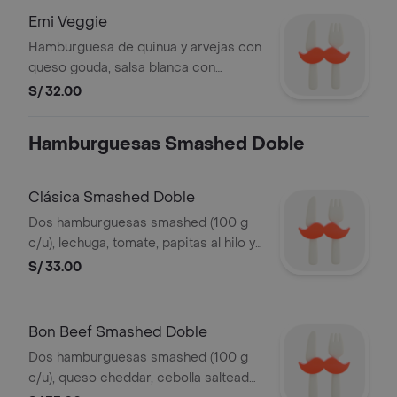
Emi Veggie
Hamburguesa de quinua y arvejas con
queso gouda, salsa blanca con
champiñones, cebolla caramelizada,
S/ 32.00
lechuga y tomates confitados. Incluye
ketchup y mayonesa en sachet.
Hamburguesas Smashed Doble
Clásica Smashed Doble
Dos hamburguesas smashed (100 g
c/u), lechuga, tomate, papitas al hilo y
bon mayo. incluye ketchup y
S/ 33.00
mayonesa en sachet
Bon Beef Smashed Doble
Dos hamburguesas smashed (100 g
c/u), queso cheddar, cebolla salteada