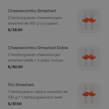
ketchup y mayonesa en sachet.
Cheesecombo Smashed
2 hamburguesas cheeseburgers
smashed de 100 g c/u (queso
cheddar, lechuga y tomate) + 2 sides a
S/ 58.00
elección. Incluye ketchup y mayonesa
en sachet.
Cheesecombo Smashed Doble
2 hamburguesas cheeseburger
smashed doble + 2 sides. Incluye
ketchup y mayonesa en sachet.
S/ 80.00
Trío Smashed
1 hamburguesa clásica smashed de
100 g + 1 hamburguesa bon beef
smashed de 100 g + 1 hamburguesa
S/ 87.00
burger house smashed de 100 g + 3