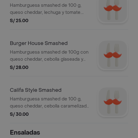
Hamburguesa smashed de 100 g,
queso cheddar, lechuga y tomate.
incluye ketchup y mayonesa en sachet
S/ 25.00
Burger House Smashed
Hamburguesa smashed de 100g con
queso cheddar, cebolla glaseada y
salsa secreta. incluye ketchup y
S/ 28.00
mayonesa en sachet
Califa Style Smashed
Hamburguesa smashed de 100 g,
queso cheddar, cebolla caramelizada,
pickles, lechuga, tomate y salsa golf
S/ 30.00
2.0. incluye ketchup y mayonesa en
sachet
Ensaladas