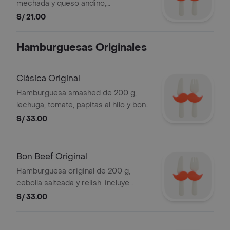
mechada y queso andino,
acompañadas de chimichurri
S/ 21.00
Hamburguesas Originales
Clásica Original
Hamburguesa smashed de 200 g,
lechuga, tomate, papitas al hilo y bon
mayo. incluye ketchup y mayonesa en
S/ 33.00
sachet
Bon Beef Original
Hamburguesa original de 200 g,
cebolla salteada y relish. incluye
ketchup y mayonesa en sachet
S/ 33.00