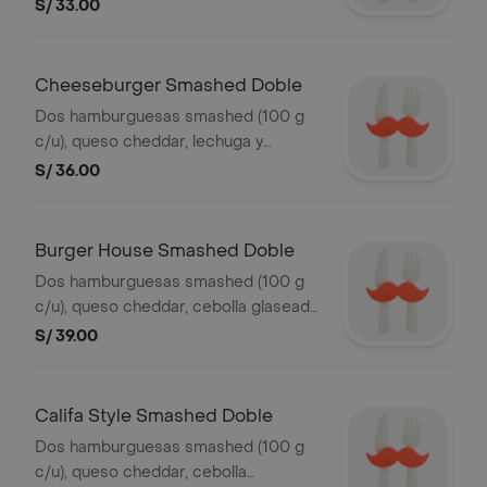
y relish. incluye ketchup y mayonesa
S/ 33.00
en sachet
Cheeseburger Smashed Doble
Dos hamburguesas smashed (100 g
c/u), queso cheddar, lechuga y
tomate. incluye ketchup y mayonesa
S/ 36.00
en sachet
Burger House Smashed Doble
Dos hamburguesas smashed (100 g
c/u), queso cheddar, cebolla glaseada
y salsa secreta. incluye ketchup y
S/ 39.00
mayonesa en sachet
Califa Style Smashed Doble
Dos hamburguesas smashed (100 g
c/u), queso cheddar, cebolla