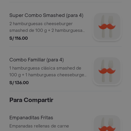
sides a elección. Incluye ketchup y
mayonesa en sachet.
Super Combo Smashed (para 4)
2 hamburguesas cheeseburger
smashed de 100 g + 2 hamburguesas
burger house smashed de 100 g + 2
S/ 116.00
sides a elección. incluye ketchup y
mayonesa en sachet
Combo Familiar (para 4)
1 hamburguesa clásica smashed de
100 g + 1 hamburguesa cheeseburger
smashed de 100 g + 1 hamburguesa
S/ 136.00
bon beef smashed de 100 g +
hamburguesa burger house smashed
Para Compartir
de 100 g + 4 sides a elección + 4
gaseosas 300 ml. incluye ketchup y
mayonesa en sachet
Empanaditas Fritas
Empanadas rellenas de carne