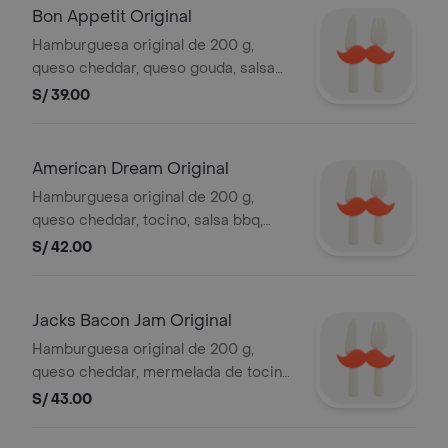
Bon Appetit Original
Hamburguesa original de 200 g,
queso cheddar, queso gouda, salsa
blanca champiñones y papitas al hilo.
S/ 39.00
incluye ketchup y mayonesa en sachet
American Dream Original
Hamburguesa original de 200 g,
queso cheddar, tocino, salsa bbq,
cebolla, pickles, lechuga, tomate y bon
S/ 42.00
mayo. incluye ketchup y mayonesa en
sachet
Jacks Bacon Jam Original
Hamburguesa original de 200 g,
queso cheddar, mermelada de tocino,
huevo frito y bon mayo. incluye
S/ 43.00
ketchup y mayonesa en sachet