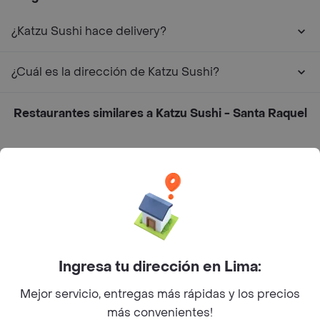
¿Katzu Sushi hace delivery?
¿Cuál es la dirección de Katzu Sushi?
Restaurantes similares a Katzu Sushi - Santa Raquel
Primos Chicken Bar
Edo Sushi Bar
Refilo - Sanguchería
La Mora - Cafetería
Ingresa tu dirección en Lima:
500 Grados
Mejor servicio, entregas más rápidas y los precios
Milenaria Café
más convenientes!