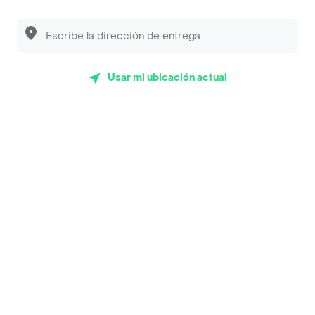
Wingman
Alfieri Pastelería
Al Tavolo Pizzas
Usar mi ubicación actual
Seitan - Cocina Vegana Contemporánea
Delirio el Taller - Helados
La Caffetteria Di Lonato
Top Marcas y Cadenas de Restaurantes
Encuéntranos en estos países