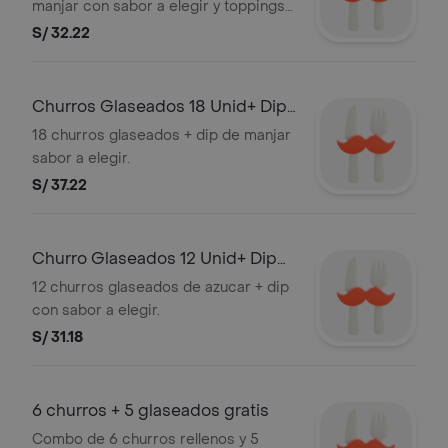
manjar con sabor a elegir y toppings
de lentejitas, gomitas y trozos de
S/ 32.22
oreo.
Churros Glaseados 18 Unid+ Dip
de Manjar
18 churros glaseados + dip de manjar
sabor a elegir.
S/ 37.22
Churro Glaseados 12 Unid+ Dip
de Manjar
12 churros glaseados de azucar + dip
con sabor a elegir.
S/ 31.18
6 churros + 5 glaseados gratis
Combo de 6 churros rellenos y 5