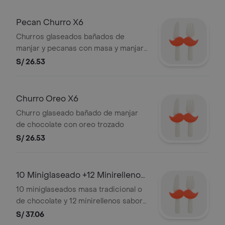
Pecan Churro X6
Churros glaseados bañados de
manjar y pecanas con masa y manjar
a elección
S/ 26.53
Churro Oreo X6
Churro glaseado bañado de manjar
de chocolate con oreo trozado
S/ 26.53
10 Miniglaseado +12 Minirellenos
+dip
10 miniglaseados masa tradicional o
de chocolate y 12 minirellenos sabor
de manjar a elegir + un dip de manjar
S/ 37.06