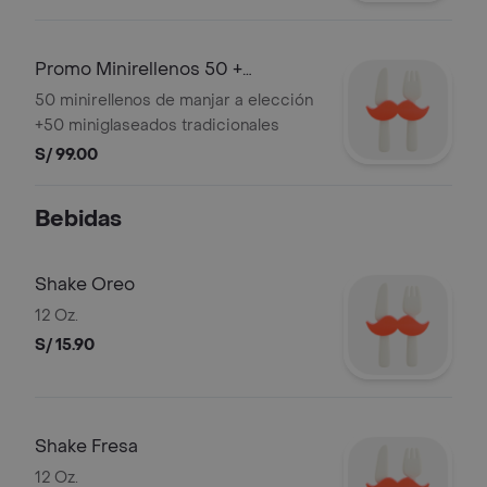
Promo Minirellenos 50 +
Miniglaseados 50
50 minirellenos de manjar a elección
+50 miniglaseados tradicionales
S/ 99.00
Bebidas
Shake Oreo
12 Oz.
S/ 15.90
Shake Fresa
12 Oz.