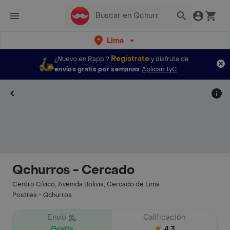
Lima
Regístrate
¿Nuevo en Rappi?
y disfruta de
envíos gratis por semanas
Aplican TyC
Qchurros - Cercado
Centro Cívico, Avenida Bolivia, Cercado de Lima
Postres - Qchurros
Envío
Calificación
Gratis
4.3