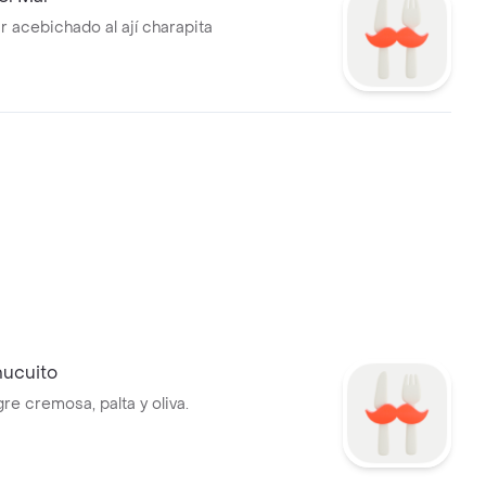
r acebichado al ají charapita
hucuito
re cremosa, palta y oliva.