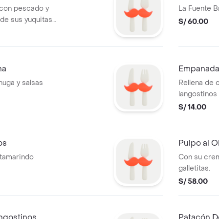
e con pescado y
La Fuente B
de sus yuquitas
S/ 60.00
ha
Empanada
huga y salsas
Rellena de 
langostinos 
S/ 14.00
os
Pulpo al O
 tamarindo
Con su crem
galletitas.
S/ 58.00
angostinos
Patacón D