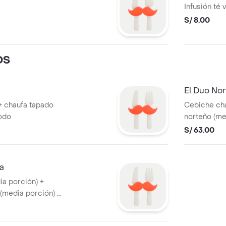
Infusión té
S/ 8.00
OS
El Duo Nor
+ chaufa tapado
Cebiche cha
todo
norteño (me
S/ 63.00
la
a porción) +
(media porción) +