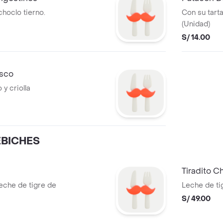
choclo tierno.
Con su tarta
(Unidad)
S/ 14.00
isco
y criolla
EBICHES
Tiradito C
leche de tigre de
Leche de tig
S/ 49.00