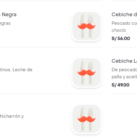
 Negra
Cebiche d
egras
Pescado con
choclo
S/ 56.00
Cebiche L
tinos. Leche de
De pescado,
palta y acei
S/ 49.00
hicharrón y