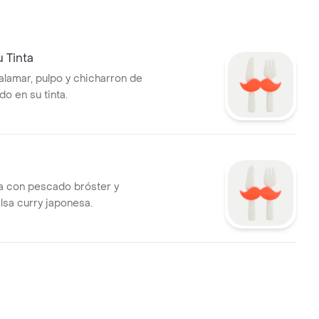
u Tinta
alamar, pulpo y chicharron de
o en su tinta.
a con pescado bróster y
salsa curry japonesa.