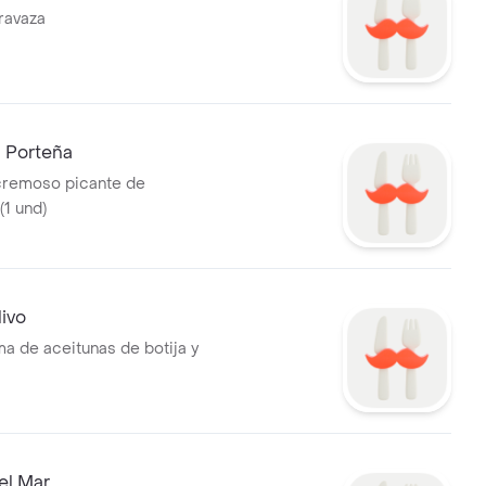
ravaza
 Porteña
cremoso picante de
(1 und)
livo
a de aceitunas de botija y
el Mar