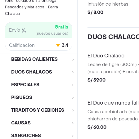
tener cuidado en la entrega
Infusión de hierbas
Pescados y Mariscos - Barra
S/ 8.00
Chalaca
Gratis
Envío
(nuevos usuarios)
DUOS CHALAC
Calificación
3.4
El Duo Chalaco
BEBIDAS CALIENTES
Leche de tigre (300ml) 
(media porción) + cura
DUOS CHALACOS
S/ 59.00
ESPECIALES
PIQUEOS
El Duo que nunca fal
TIRADITOS Y CEBICHES
Causa acebichada (medi
chicharrón de pescado 
CAUSAS
curatodo
S/ 60.00
SANGUCHES