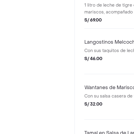
1 litro de leche de tigr
mariscos, acompañado 
de carretilla
S/ 69.00
Langostinos Melcoc
Con sus taquitos de lec
S/ 46.00
Wantanes de Marisc
Con su salsa casera de
S/ 32.00
Tamal en Salsa de L