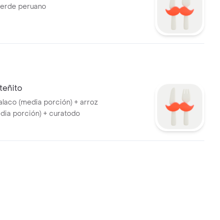
 verde peruano
teñito
laco (media porción) + arroz
dia porción) + curatodo