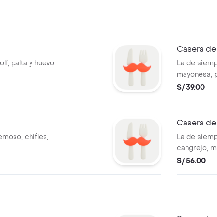
Casera de
lf, palta y huevo.
La de siempr
mayonesa, p
S/ 39.00
Casera de
moso, chifles,
La de siemp
cangrejo, m
S/ 56.00