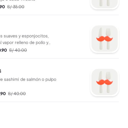
.90
S/ 35.00
os suaves y esponjocitos,
 vapor relleno de pollo y
ngostino acompañado de una
0.90
S/ 40.00
de col morada y salsa de
4
e sashimi de salmón o pulpo
.90
S/ 40.00