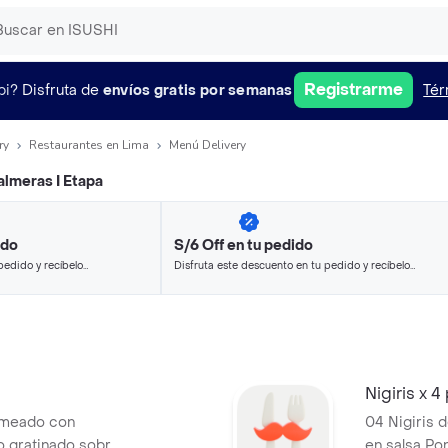
Registrarme
pi?
Disfruta de
envíos gratis por semanas
Tér
ry
Restaurantes en Lima
Menú Delivery
almeras I Etapa
ido
S/6 Off en tu pedido
pedido y recíbelo
Disfruta este descuento en tu pedido y recíbelo
en minutos.
Nigiris x 
lameado con
04 Nigiris 
o gratinado sobre
en salsa Pon