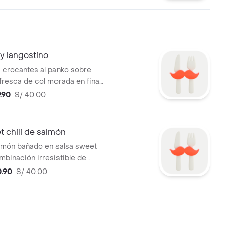
y langostino
 crocantes al panko sobre
fresca de col morada en fina
ngo en cubos, palta cremosa y
.90
S/ 40.00
co. Se suman crocantes
 toque de salsa New
 coronado con neggi y
 chili de salmón
ra un final lleno de carácter.
almón bañado en salsa sweet
ncial
ombinación irresistible de
vidad. Acompañado de col
0.90
S/ 40.00
liana, palta y tomate en
crocante camote en hilos.
con neggi para un toque fresco
. Foto Referencial