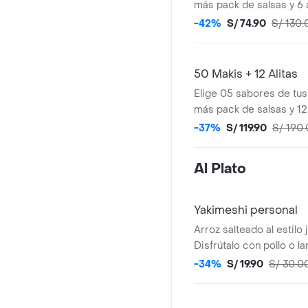
más pack de salsas y 6 a
-42%
S/ 74.90
S/ 130.
50 Makis + 12 Alitas
Elige 05 sabores de tus
más pack de salsas y 12 
Referencial.
-37%
S/ 119.90
S/ 190
Al Plato
Yakimeshi personal
Arroz salteado al estilo
Disfrútalo con pollo o l
-34%
S/ 19.90
S/ 30.0