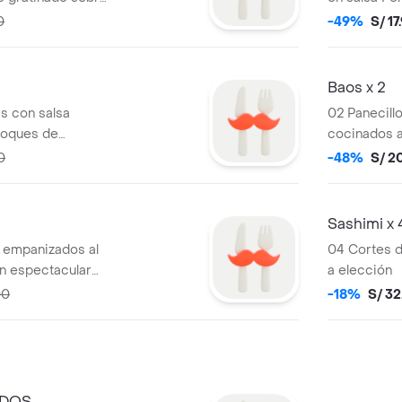
a anguila.
0
-49%
S/ 17
Baos x 2
s con salsa
02 Panecill
 toques de
cocinados al
cerdo o la
0
-48%
S/ 2
ensaladita 
maracuyá.
Sashimi x 
 empanizados al
04 Cortes d
 espectacular
a elección
00
-18%
S/ 32
ADOS