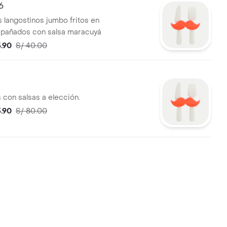
 6
s langostinos jumbo fritos en
pañados con salsa maracuyá
5.90
S/ 40.00
s con salsas a elección.
3.90
S/ 80.00