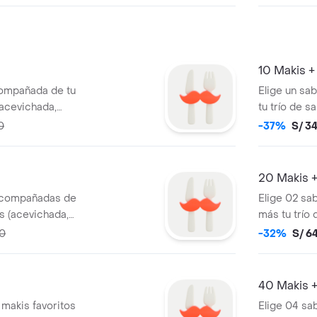
10 Makis + 
compañada de tu
Elige un sa
 (acevichada,
tu trío de sa
con 01 Botella de
Referencial
0
-37%
S/ 3
cial
20 Makis +
 acompañadas de
Elige 02 sa
as (acevichada,
más tu trío d
k de Nigiris x 4
Foto Refere
00
-32%
S/ 6
40 Makis +
 makis favoritos
Elige 04 sa