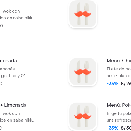
al wok con
os en salsa nikkei
pollo crispy. ¡no
00
imonada
Menú: Chi
 japonés.
Filete de p
angostino y 01
arróz blanco
o Referencial.
acompañado 
00
-35%
S/ 2
acompañado
limonada de
 + Limonada
Menú: Pok
al wok con
Elige tu po
os en salsa nikkei
una refresc
s trozos de pollo
sabor
0
-33%
S/ 3