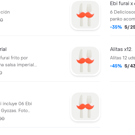
Ebi furai x
cción
6 Delicioso
panko acom
00
-35%
S/ 2
ial
Alitas x12.
urai frito por
Alitas 12 ud
 salsa imperial.
-45%
S/ 4
0
i incluye 06 Ebi
 Gyozas. Foto
.00