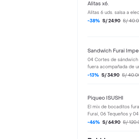
referencial
Alitas x6.
Alitas 6 uds. salsa a ele
-38%
S/ 24.90
S/ 40.
Sandwich Furai Imper
04 Cortes de sándwich f
fuera acompañada de una
Foto Referencial
-13%
S/ 34.90
S/ 40.0
Piqueo ISUSHI
El mix de bocaditos fura
Furai, 06 Tequeños y 04
Referencial.
-46%
S/ 64.90
S/ 120