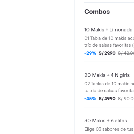
Combos
10 Makis + Limonada
01 Tabla de 10 makis a
trío de salsas favoritas
anguila y shoyu). Junto 
-29%
S/ 29.90
S/ 42.0
Limonada. Foto Referen
20 Makis + 4 Nigiris
02 Tablas de 10 makis
tu trío de salsas favorit
anguila y shoyu) más pac
-45%
S/ 49.90
S/ 90.
30 Makis + 6 alitas
Elige 03 sabores de tus