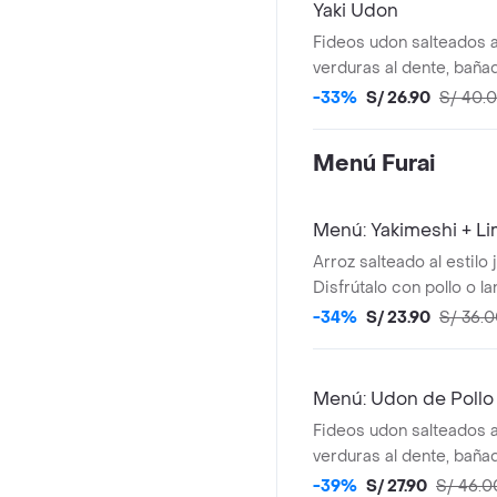
Yaki Udon
Fideos udon salteados 
verduras al dente, bañad
y coronados con jugoso 
-33%
S/ 26.90
S/ 40.
te vas arrepentir!
Menú Furai
Menú: Yakimeshi + L
Arroz salteado al estilo
Disfrútalo con pollo o l
botella de limonada. Fot
-34%
S/ 23.90
S/ 36.
Menú: Udon de Pollo
Fideos udon salteados 
verduras al dente, bañad
y coronados con jugoso
-39%
S/ 27.90
S/ 46.0