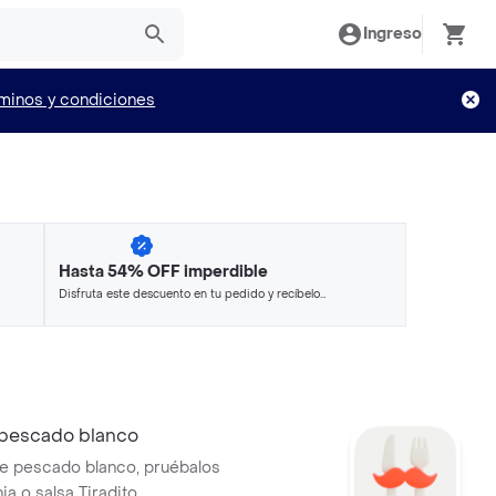
Ingreso
minos y condiciones
Hasta 54% OFF imperdible
Disfruta este descuento en tu pedido y recíbelo
en minutos.
4 pescado blanco
de pescado blanco, pruébalos
ja o salsa Tiradito