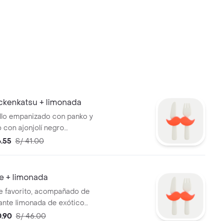
ckenkatsu + limonada
ollo empanizado con panko y
 con ajonjolí negro
de ensaladita de col,
6.55
S/ 41.00
 de una refrescante
 exótico sabor.
e + limonada
ke favorito, acompañado de
ante limonada de exótico
0.90
S/ 46.00