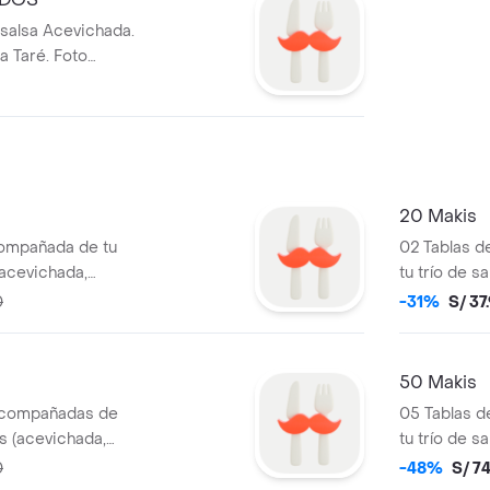
 salsa Acevichada.
 Taré. Foto
20 Makis
compañada de tu
02 Tablas 
 (acevichada,
tu trío de s
eferencial
anguila y sh
0
-31%
S/ 37
50 Makis
 acompañadas de
05 Tablas 
as (acevichada,
tu trío de s
anguila y sh
0
-48%
S/ 7