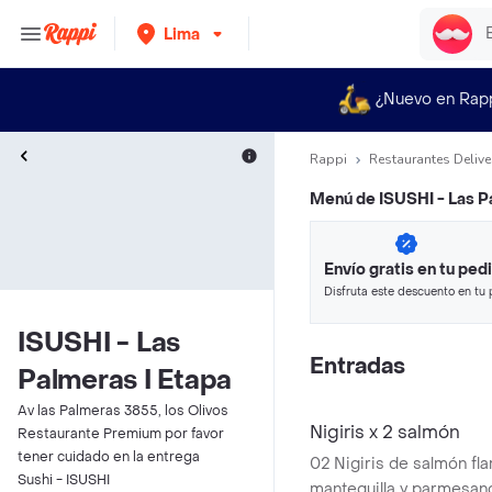
Lima
¿Nuevo en Rap
Rappi
Restaurantes Delive
Menú de
ISUSHI - Las P
Envío gratis en tu ped
Disfruta este descuento en tu 
en minutos.
ISUSHI - Las
Entradas
Palmeras I Etapa
Av las Palmeras 3855, los Olivos
Nigiris x 2 salmón
Restaurante Premium por favor
tener cuidado en la entrega
02 Nigiris de salmón f
Sushi - ISUSHI
mantequilla y parmesan