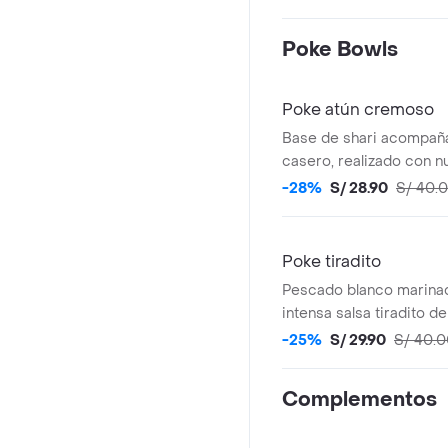
crispy y 01 botella de l
Referencial.
Poke Bowls
Poke atún cremoso
Base de shari acompaña
casero, realizado con n
especial de salsa New A
-28%
S/ 28.90
S/ 40.
palta en cubos, zanahoria
camote frito crocante. 
nuestra clásica salsa de
Poke tiradito
delicado espolvoreado d
Pescado blanco marina
tostado. Foto referencia
intensa salsa tiradito de 
acompañado de palta en
-25%
S/ 29.90
S/ 40.
morada, mango y croca
Decorado con neggi y c
Complementos
ese inconfundible equili
peruano que tanto nos e