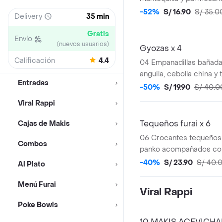
shari, glaseado con sals
-52%
S/ 16.90
S/ 35.0
Delivery
35 min
Gratis
Envío
(nuevos usuarios)
Gyozas x 4
Calificación
4.4
04 Empanadillas bañada
anguila, cebolla china y
Entradas
togarashi
-50%
S/ 19.90
S/ 40.0
Viral Rappi
Tequeños furai x 6
Cajas de Makis
06 Crocantes tequeños
Combos
panko acompañados con
crema de guacamole
-40%
S/ 23.90
S/ 40.
Al Plato
Menú Furai
Viral Rappi
Poke Bowls
10 MAKIS ACEVICH