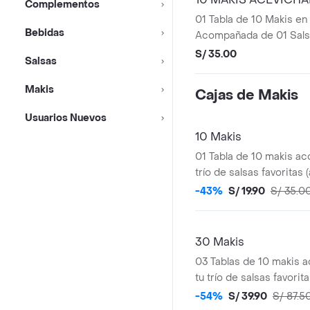
Complementos
01 Tabla de 10 Makis en
Bebidas
Acompañada de 01 Salsa
Referencial
S/ 35.00
Salsas
Makis
Cajas de Makis
Usuarios Nuevos
10 Makis
01 Tabla de 10 makis a
trío de salsas favoritas
anguila y shoyu). Foto R
-43%
S/ 19.90
S/ 35.0
30 Makis
03 Tablas de 10 makis
tu trío de salsas favorit
anguila y shoyu)
-54%
S/ 39.90
S/ 87.5