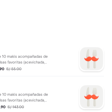
de 10 makis acompañadas de
alsas favoritas (acevichada,
oyu)
.90
S/ 55.00
de 10 makis acompañadas de
alsas favoritas (acevichada,
oyu). Foto referencial.
4.90
S/ 143.00