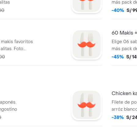
litas
más pack de 
Referencial.
00
-40%
S/ 9
60 Makis +
 makis favoritos
Elige 06 sa
alitas. Foto
más pack de 
Bebidas. Fo
.00
-45%
S/ 14
Chicken k
 japonés.
Filete de p
angostino
arróz blanco
acompañado 
0
-38%
S/ 2