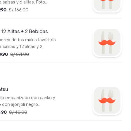
salsas y 6 alitas. Foto
9.90
S/ 166.00
 12 Alitas + 2 Bebidas
bores de tus makis favoritos
salsas y 12 alitas y 2
to Referencial
9.90
S/ 271.00
atsu
ollo empanizado con panko y
 con ajonjolí negro
de ensaladita de col.
4.90
S/ 40.00