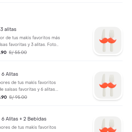
3 alitas
bor de tus makis favoritos más
lsas favoritas y 3 alitas. Foto
4.90
S/ 55.00
 6 Alitas
bores de tus makis favoritos
e salsas favoritas y 6 alitas.
ncial
4.90
S/ 95.00
 6 Alitas + 2 Bebidas
bores de tus makis favoritos