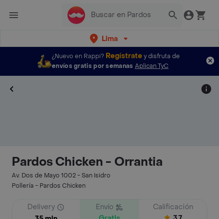
Lima
Regístrate
¿Nuevo en Rappi?
y disfruta de
envíos gratis por semanas
Aplican TyC
Pardos Chicken - Orrantia
Av. Dos de Mayo 1002 - San Isidro
Pollería - Pardos Chicken
Delivery
Envío
Calificación
Gratis
3.7
35 min