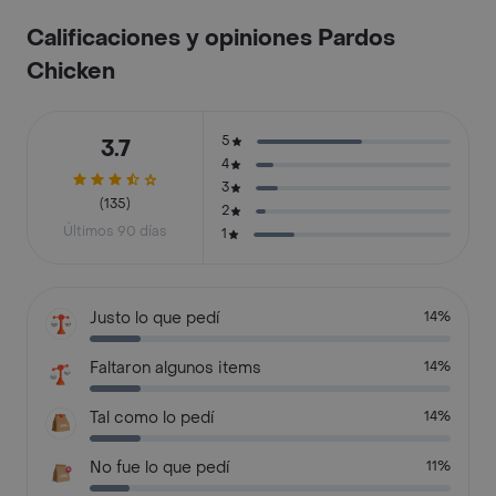
Calificaciones y opiniones Pardos
Chicken
5
3.7
4
3
(135)
2
Últimos 90 días
1
Justo lo que pedí
14%
Faltaron algunos items
14%
Tal como lo pedí
14%
No fue lo que pedí
11%