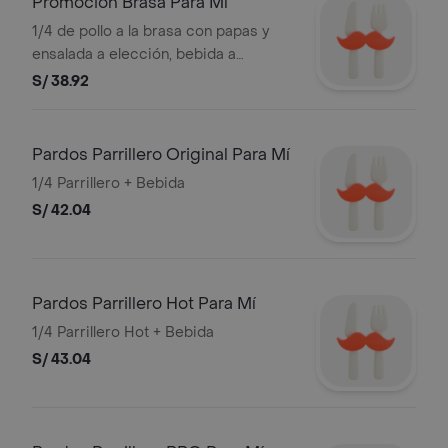
Promoción Brasa Para Mí
1/4 de pollo a la brasa con papas y
ensalada a elección, bebida a
elección de 500 ml
S/ 38.92
Pardos Parrillero Original Para Mí
1/4 Parrillero + Bebida
S/ 42.04
Pardos Parrillero Hot Para Mí
1/4 Parrillero Hot + Bebida
S/ 43.04