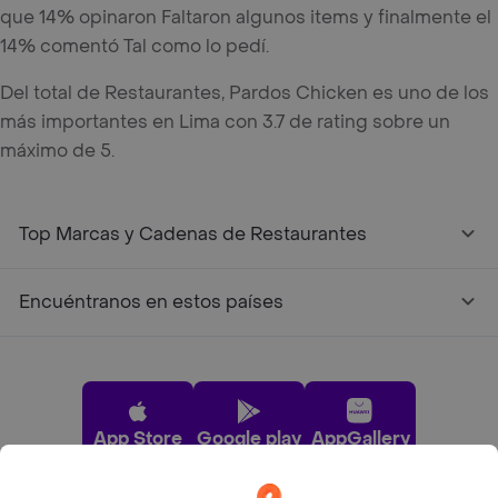
que 14% opinaron Faltaron algunos items y finalmente el
14% comentó Tal como lo pedí.
Del total de Restaurantes, Pardos Chicken es uno de los
más importantes en Lima con 3.7 de rating sobre un
máximo de 5.
Top Marcas y Cadenas de Restaurantes
Encuéntranos en estos países
App Store
Google play
AppGallery