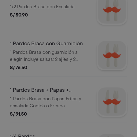
1/2 Pardos Brasa con Ensalada
S/ 50.90
1 Pardos Brasa con Guarnición
1 Pardos Brasa con guarnición a
elegir. Incluye salsas: 2 ajíes y 2
mayonesas.
S/ 76.50
1 Pardos Brasa + Papas +
Ensalada Grande
1 Pardos Brasa con Papas Fritas y
ensalada Cocida o Fresca
S/ 91.50
1/4 Pardos