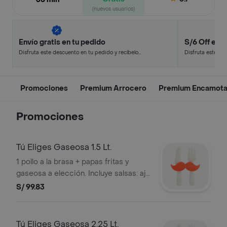
(nuevos usuarios)
Envío gratis en tu pedido
S/6 Off en t
Disfruta este descuento en tu pedido y recíbelo
Disfruta este de
en minutos.
en minutos.
Promociones
Premium Arrocero
Premium Encamot
Promociones
Tú Eliges Gaseosa 1.5 Lt.
1 pollo a la brasa + papas fritas y
gaseosa a elección. Incluye salsas: ají,
mayonesa, vinagreta.
S/ 99.83
Tú Eliges Gaseosa 2.25 Lt.