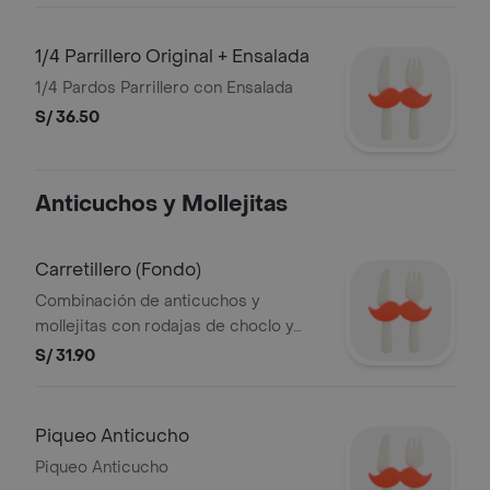
1/4 Parrillero Original + Ensalada
1/4 Pardos Parrillero con Ensalada
S/ 36.50
Anticuchos y Mollejitas
Carretillero (Fondo)
Combinación de anticuchos y
mollejitas con rodajas de choclo y
papas doradas o papas fritas y
S/ 31.90
ensalada.
Piqueo Anticucho
Piqueo Anticucho