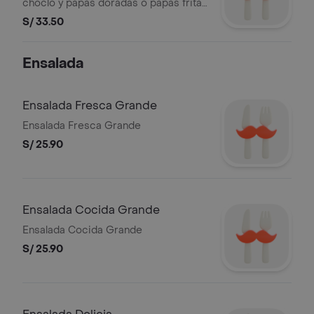
choclo y papas doradas o papas fritas
y ensalada.
S/ 33.50
Ensalada
Ensalada Fresca Grande
Ensalada Fresca Grande
S/ 25.90
Ensalada Cocida Grande
Ensalada Cocida Grande
S/ 25.90