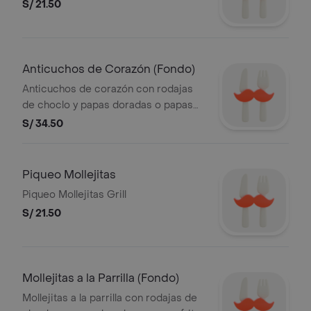
S/ 21.50
Anticuchos de Corazón (Fondo)
Anticuchos de corazón con rodajas
de choclo y papas doradas o papas
fritas y ensalada.
S/ 34.50
Piqueo Mollejitas
Piqueo Mollejitas Grill
S/ 21.50
Mollejitas a la Parrilla (Fondo)
Mollejitas a la parrilla con rodajas de