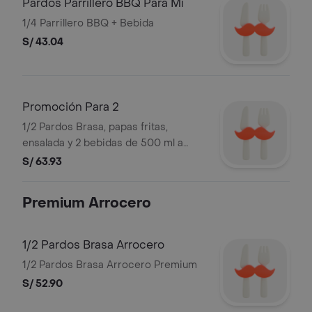
Pardos Parrillero BBQ Para Mí
1/4 Parrillero BBQ + Bebida
S/ 43.04
Promoción Para 2
1/2 Pardos Brasa, papas fritas,
ensalada y 2 bebidas de 500 ml a
elección. Incluye salsas
S/ 63.93
Premium Arrocero
1/2 Pardos Brasa Arrocero
1/2 Pardos Brasa Arrocero Premium
S/ 52.90