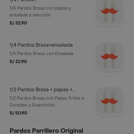
Brasa+papas+ensalada
1/4 Pardos Brasa con papas y
ensalada a elección.
S/ 32.90
1/4 Pardos Brasa+ensalada
1/4 Pardos Brasa con Ensalada
S/ 32.90
1/2 Pardos Brasa + papas +
ensalada
1/2 Pardos Brasa con Papas Fritas o
Doradas y Guarnición.
S/ 50.90
Pardos Parrillero Original