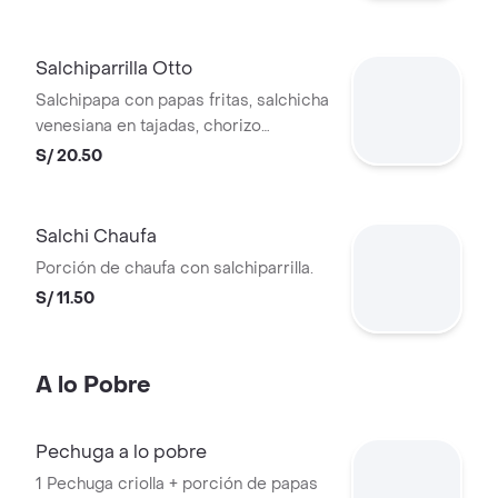
Salchiparrilla Otto
Salchipapa con papas fritas, salchicha
venesiana en tajadas, chorizo
parrillero, huevo frito
S/ 20.50
Salchi Chaufa
Porción de chaufa con salchiparrilla.
S/ 11.50
A lo Pobre
Pechuga a lo pobre
1 Pechuga criolla + porción de papas