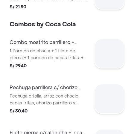
personal.
S/ 21.50
Combos by Coca Cola
Combo mostrito parrillero +
gaseosa
1 Porción de chaufa + 1 filete de
pierna + 1 porción de papas fritas. +
gaseosa
S/ 29.40
Pechuga parrillera c/ chorizo
+inca kola
Pechuga criolla, arroz con choclo,
papas fritas, chorizo parrillero y
salsas a elección + gaseosa inca kola
S/ 30.40
org. 500ml
Filete pierna c/salchicha + inca