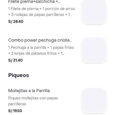
Filete pierna+salchicha +
ccola500ml
1 Filete de pierna + 1 porción de arroz
+ 3 rodajas de papas parrilleras + 1
salchicha vienesa. + gaseosa
S/ 28.40
Combo power pechuga criolla
+coca cola
1 Pechuga a la parrilla + 1 papas fritas
+ 2 lonjas de plátanos fritos + 1
porción de arroz. + gaseosa coca
S/ 31.40
cola orig 500ml
Piqueos
Mollejitas a la Parrilla
Piqueo mollejitas con papas
parrilleras
S/ 19.50