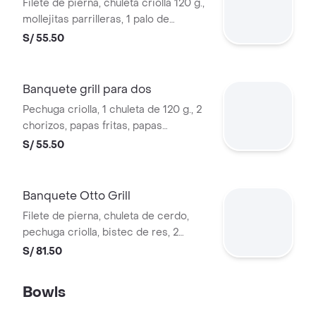
Filete de pierna, chuleta criolla 120 g.,
mollejitas parrilleras, 1 palo de
anticucho, papas parrilleras, medio
S/ 55.50
choclo, arroz
Banquete grill para dos
Pechuga criolla, 1 chuleta de 120 g., 2
chorizos, papas fritas, papas
parrilleras, 4 lonjas de plátanos fritos
S/ 55.50
Banquete Otto Grill
Filete de pierna, chuleta de cerdo,
pechuga criolla, bistec de res, 2
chorizos parrillero Otto Kunz, 1 palito
S/ 81.50
de anticucho, 2 porciones de papas
fritas y 2 porciones de arroz
Bowls