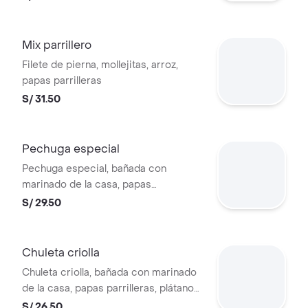
Mix parrillero
Filete de pierna, mollejitas, arroz,
papas parrilleras
S/ 31.50
Pechuga especial
Pechuga especial, bañada con
marinado de la casa, papas
parrilleras, plátanos fritos, ensalada
S/ 29.50
fresca
Chuleta criolla
Chuleta criolla, bañada con marinado
de la casa, papas parrilleras, plátanos
fritos, ensalada fresca
S/ 26.50