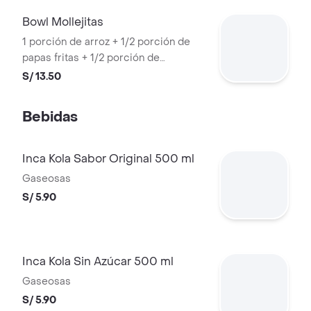
Bowl Mollejitas
1 porción de arroz + 1/2 porción de
papas fritas + 1/2 porción de
mollejitas + 1 huevo frito
S/ 13.50
Bebidas
Inca Kola Sabor Original 500 ml
Gaseosas
S/ 5.90
Inca Kola Sin Azúcar 500 ml
Gaseosas
S/ 5.90