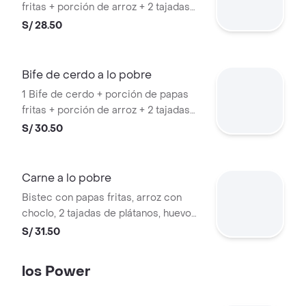
fritas + porción de arroz + 2 tajadas
de plátanos fritos + 1 huevo frito
S/ 28.50
Bife de cerdo a lo pobre
1 Bife de cerdo + porción de papas
fritas + porción de arroz + 2 tajadas
de plátanos fritos + 1 huevo frito
S/ 30.50
Carne a lo pobre
Bistec con papas fritas, arroz con
choclo, 2 tajadas de plátanos, huevo
frito
S/ 31.50
los Power