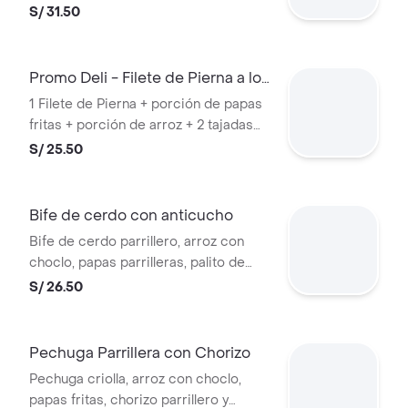
Porción de Papas Fritas + 1 Chorizo
S/ 31.50
Promo Deli - Filete de Pierna a lo
Pobre
1 Filete de Pierna + porción de papas
fritas + porción de arroz + 2 tajadas
de plátanos fritos + 1 huevo frito
S/ 25.50
Bife de cerdo con anticucho
Bife de cerdo parrillero, arroz con
choclo, papas parrilleras, palito de
anticucho y salsas a elección
S/ 26.50
Pechuga Parrillera con Chorizo
Pechuga criolla, arroz con choclo,
papas fritas, chorizo parrillero y