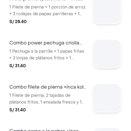
kola
1 Filete de pierna + 1 porción de arroz
+ 3 rodajas de papas parrilleras + 1
salchicha vienesa. + gaseosa
S/ 28.40
Combo power pechuga criolla
+inca kola
1 Pechuga a la parrilla + 1 papas fritas
+ 2 lonjas de plátanos fritos + 1
porción de arroz. + gaseosa inca kola
S/ 31.40
orig 500ml
Combo filete de pierna +inca kola
orig
1 Filete de pierna, 2 tajadas de
plátanos fritos, 1 ensalada fresca y 1
porción de papas parrilleras. +
S/ 31.40
gaseosa inca kola orig 500ml