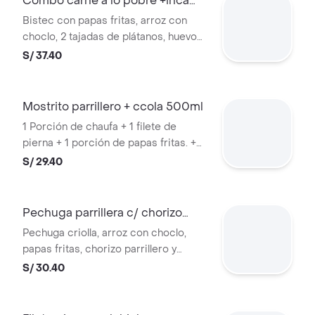
Combo carne a lo pobre +inca
kola orig
Bistec con papas fritas, arroz con
choclo, 2 tajadas de plátanos, huevo
frito + gaseosa inca kola orig 500ml
S/ 37.40
Mostrito parrillero + ccola 500ml
1 Porción de chaufa + 1 filete de
pierna + 1 porción de papas fritas. +
gaseosa
S/ 29.40
Pechuga parrillera c/ chorizo
+coca cola
Pechuga criolla, arroz con choclo,
papas fritas, chorizo parrillero y
salsas a elección + gaseosa cocacola
S/ 30.40
org. 500ml