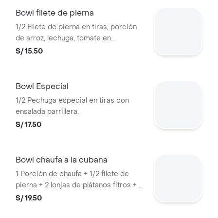
Bowl filete de pierna
1/2 Filete de pierna en tiras, porción
de arroz, lechuga, tomate en
cuadrados y choclo desgranado.
S/ 15.50
Bowl Especial
1/2 Pechuga especial en tiras con
ensalada parrillera.
S/ 17.50
Bowl chaufa a la cubana
1 Porción de chaufa + 1/2 filete de
pierna + 2 lonjas de plátanos fitros + 1
huevo frito
S/ 19.50