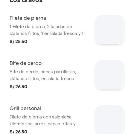
Los Bravos
Filete de pierna
1 Filete de pierna, 2 tajadas de
plátanos fritos, 1 ensalada fresca y 1
porción de papas parrilleras.
S/ 25.50
Bife de cerdo
Bife de cerdo, papas parrilleras,
plátanos fritos, ensalada fresca
S/ 26.50
Grill personal
Filete de pierna con salchicha
kilométrica, arroz, papas fritas y
salsas a elección
S/ 26.50