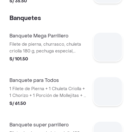
S/ 35.50
Banquetes
Banquete Mega Parrillero
Filete de pierna, churrasco, chuleta
criolla 180 g, pechuga especial,
anticucho, chorizo, salchicha
S/ 101.50
kilométrica, mollejitas, 2 papas
parrilleras, 2 porciones de arroz
Banquete para Todos
1 Filete de Pierna + 1 Chuleta Criolla +
1 Chorizo + 1 Porción de Mollejitas + 1
Palo de Anticucho + 1 Porción de
S/ 61.50
Papas Parrilleras + 2 Porciones de
Chaufa
Banquete super parrillero