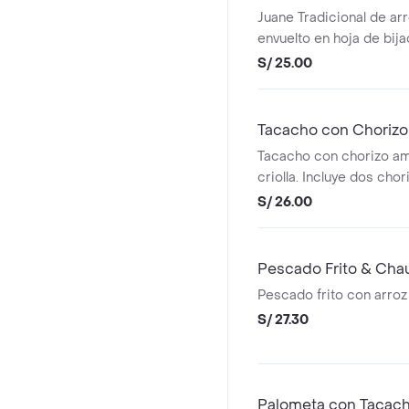
Juane Tradicional de arr
envuelto en hoja de bi
de plátano frito y salsa c
S/ 25.00
Tacacho con Chorizo
Tacacho con chorizo am
criolla. Incluye dos cho
de tacacho.
S/ 26.00
Pescado Frito & Cha
Pescado frito con arroz
S/ 27.30
Palometa con Tacac