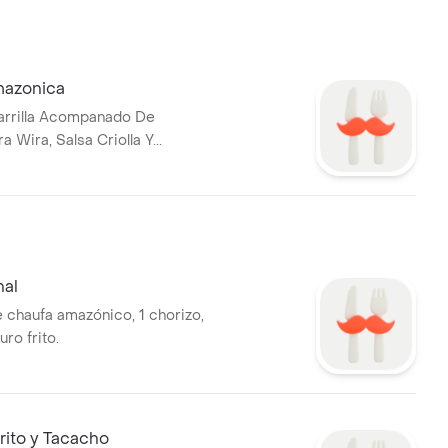
mazonica
Parrilla Acompanado De
 Wira, Salsa Criolla Y...
nal
e chaufa amazónico, 1 chorizo,
ro frito.
rito y Tacacho