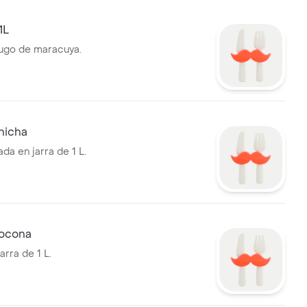
1L
 jugo de maracuya.
hicha
da en jarra de 1 L.
Cocona
rra de 1 L.