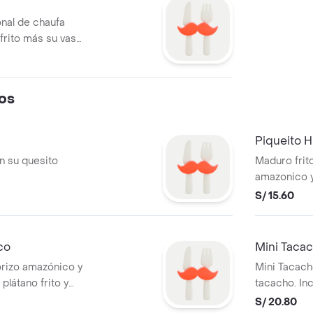
nal de chaufa
rito más su vaso
os
Piqueito H
n su quesito
Maduro frito
amazonico y
S/ 15.60
co
Mini Taca
orizo amazónico y
Mini Tacach
látano frito y
tacacho. Inc
S/ 20.80