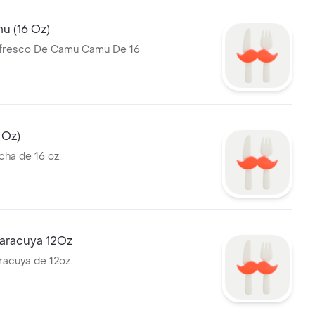
 (16 Oz)
fresco De Camu Camu De 16
 Oz)
cha de 16 oz.
aracuya 12Oz
acuya de 12oz.