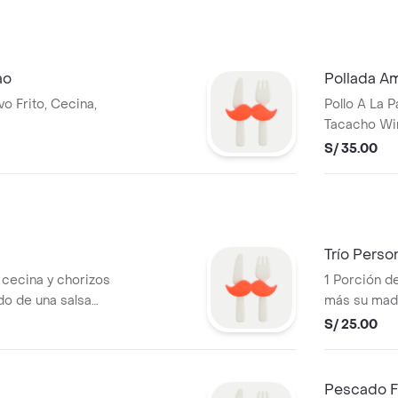
ao
Pollada A
o Frito, Cecina,
Pollo A La 
Tacacho Wira
S/ 35.00
Trío Perso
 cecina y chorizos
1 Porción d
o de una salsa
más su madu
S/ 25.00
Pescado F