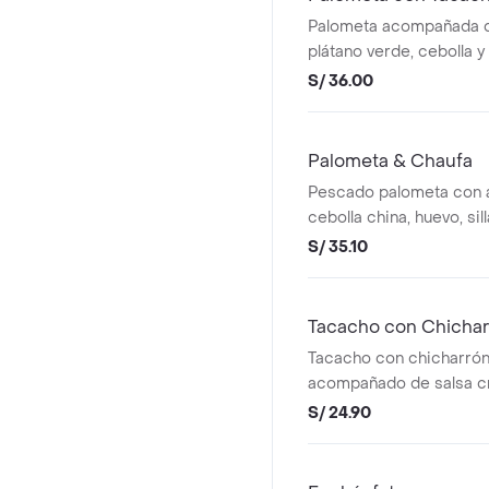
Palometa acompañada 
plátano verde, cebolla y a
S/ 36.00
Palometa & Chaufa
Pescado palometa con a
cebolla china, huevo, sill
S/ 35.10
Tacacho con Chichar
Tacacho con chicharrón
acompañado de salsa cri
S/ 24.90