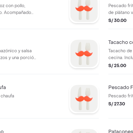
oz con pollo,
Pescado fr
jao. Acompañado
de plátano v
riolla.
S/ 30.00
Tacacho c
azónico y salsa
Tacacho de
rizos y una porción
cecina. Incl
criolla.
S/ 25.00
ufa
Pescado Fr
 chaufa
Pescado fri
S/ 27.30
ho
Patacones