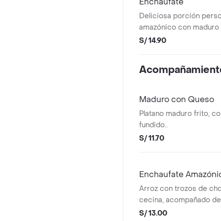
Encháufate
Deliciosa porción perso
amazónico con maduro f
de chicha 12oz.
S/ 14.90
Acompañamient
Maduro con Queso
Platano maduro frito, co
fundido..
S/ 11.70
Enchaufate Amazóni
Arroz con trozos de ch
cecina, acompañado de p
salsa.
S/ 13.00