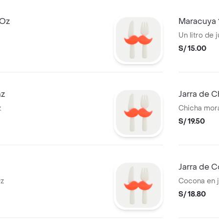
6Oz
Maracuya 
Un litro de
S/ 15.00
nz
Jarra de C
z
Chicha mora
S/ 19.50
Jarra de 
Oz
Cocona en ja
S/ 18.80