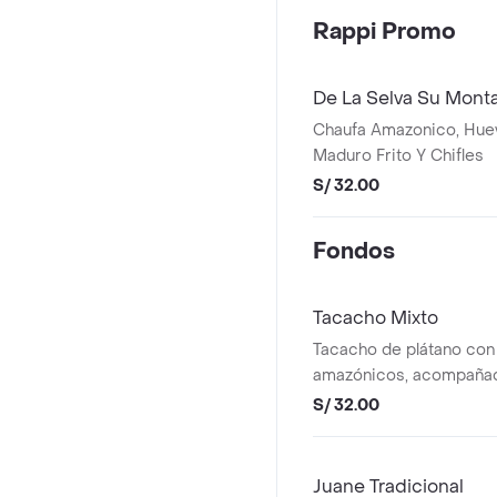
Rappi Promo
De La Selva Su Mont
Chaufa Amazonico, Huev
Maduro Frito Y Chifles
S/ 32.00
Fondos
Tacacho Mixto
Tacacho de plátano con
amazónicos, acompañad
criolla.
S/ 32.00
Juane Tradicional