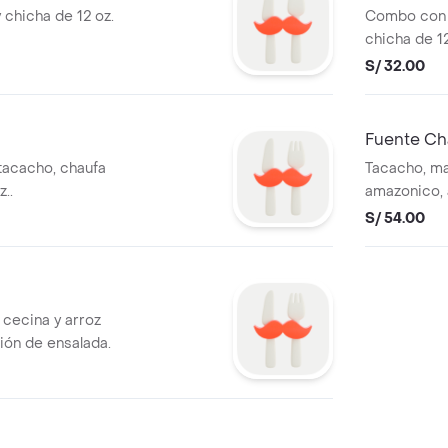
 chicha de 12 oz.
Combo con 
chicha de 12
S/ 32.00
Fuente Ch
tacacho, chaufa
Tacacho, ma
..
amazonico, 
S/ 54.00
cecina y arroz
ción de ensalada.