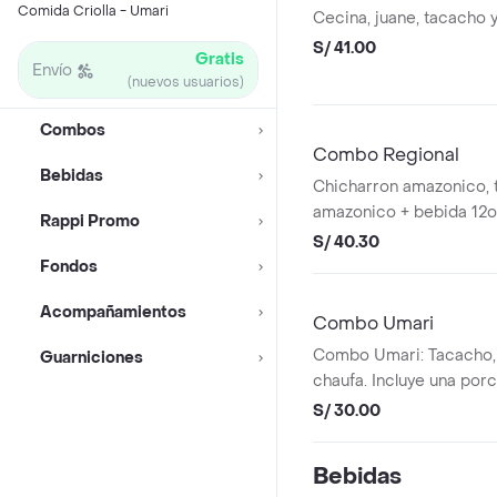
Comida Criolla - Umari
Cecina, juane, tacacho y
S/ 41.00
Gratis
Envío
(nuevos usuarios)
Combos
Combo Regional
Bebidas
Chicharron amazonico, 
amazonico + bebida 12oz
Rappi Promo
S/ 40.30
Fondos
Acompañamientos
Combo Umari
Combo Umari: Tacacho, 
Guarniciones
chaufa. Incluye una por
S/ 30.00
Bebidas