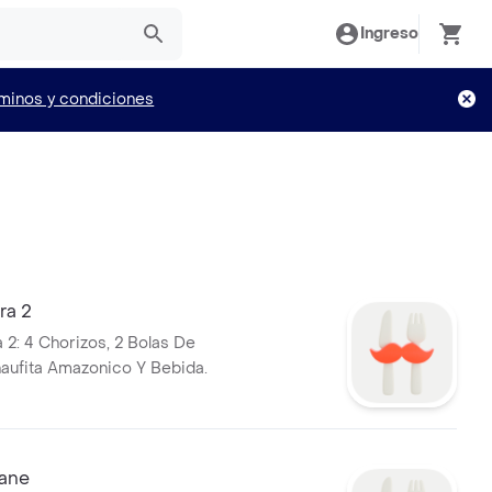
Ingreso
minos y condiciones
ra 2
2: 4 Chorizos, 2 Bolas De
aufita Amazonico Y Bebida.
ane