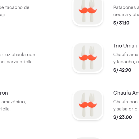
de tacacho de
Patacones 
jí.
cecina y ch
sobre hojas
S/ 31.10
Trío Umar
rroz chaufa con
Chaufa ama
ao, sarza criolla
y tacacho, c
S/ 42.90
ron
Chaufa A
 amazónico,
Chaufa con 
olla.
y salsa cri
acompañami
S/ 23.00