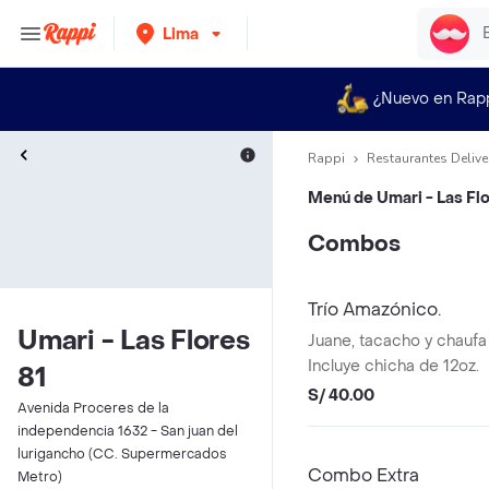
Lima
¿Nuevo en Rap
Rappi
Restaurantes Delive
Menú de
Umari - Las Fl
Combos
Trío Amazónico.
Umari - Las Flores
Juane, tacacho y chauf
Incluye chicha de 12oz.
81
S/ 40.00
Avenida Proceres de la
independencia 1632 - San juan del
lurigancho (CC. Supermercados
Combo Extra
Metro)