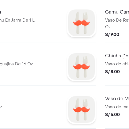
u
Camu Camu
 En Jarra De 1 L.
Vaso De Re
Oz.
S/ 9.00
Chicha (16
uajina De 16 Oz.
Vaso de chi
S/ 8.00
Vaso de M
z.
Vaso de mar
S/ 5.00