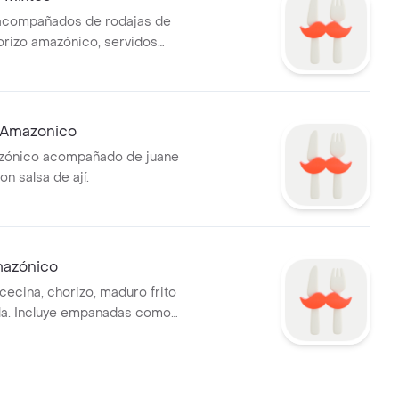
acompañados de rodajas de
orizo amazónico, servidos
 de lechuga.
í Amazonico
zónico acompañado de juane
on salsa de ají.
mazónico
cecina, chorizo, maduro frito
olla. Incluye empanadas como
ento.